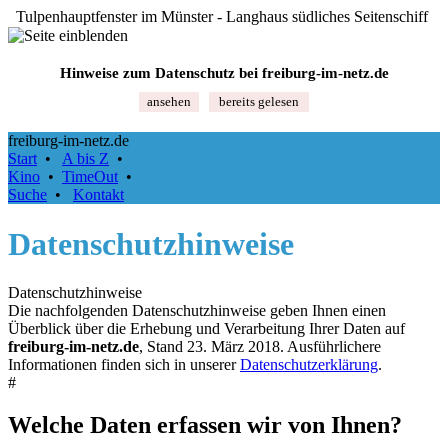
Tulpenhauptfenster im Münster - Langhaus südliches Seitenschiff
Hinweise zum Datenschutz bei freiburg‑im‑netz.de
ansehen
bereits gelesen
freiburg-im-netz.de
Start
•
A bis Z
•
Kino
•
TimeOut
•
Suche
•
Kontakt
Datenschutzhinweise
Datenschutzhinweise
Die nachfolgenden Datenschutzhinweise geben Ihnen einen
Überblick über die Erhebung und Verarbeitung Ihrer Daten auf
freiburg‑im‑netz.de
, Stand 23. März 2018. Ausführlichere
Informationen finden sich in unserer
Datenschutzerklärung
.
#
Welche Daten erfassen wir von Ihnen?