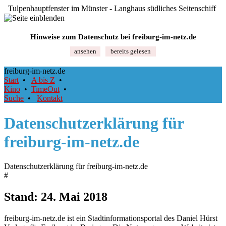
Tulpenhauptfenster im Münster - Langhaus südliches Seitenschiff
Hinweise zum Datenschutz bei freiburg‑im‑netz.de
ansehen
bereits gelesen
freiburg-im-netz.de
Start
•
A bis Z
•
Kino
•
TimeOut
•
Suche
•
Kontakt
Datenschutzerklärung für
freiburg‑im‑netz.de
Datenschutzerklärung für freiburg‑im‑netz.de
#
Stand: 24. Mai 2018
freiburg‑im‑netz.de ist ein Stadtinformationsportal des Daniel Hürst