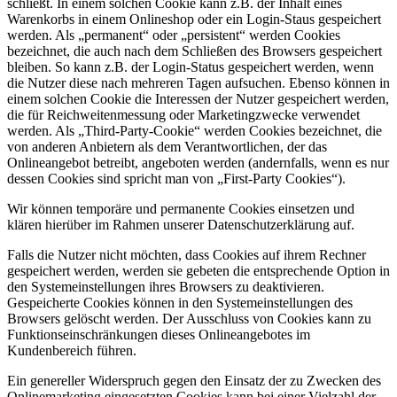
schließt. In einem solchen Cookie kann z.B. der Inhalt eines
Warenkorbs in einem Onlineshop oder ein Login-Staus gespeichert
werden. Als „permanent“ oder „persistent“ werden Cookies
bezeichnet, die auch nach dem Schließen des Browsers gespeichert
bleiben. So kann z.B. der Login-Status gespeichert werden, wenn
die Nutzer diese nach mehreren Tagen aufsuchen. Ebenso können in
einem solchen Cookie die Interessen der Nutzer gespeichert werden,
die für Reichweitenmessung oder Marketingzwecke verwendet
werden. Als „Third-Party-Cookie“ werden Cookies bezeichnet, die
von anderen Anbietern als dem Verantwortlichen, der das
Onlineangebot betreibt, angeboten werden (andernfalls, wenn es nur
dessen Cookies sind spricht man von „First-Party Cookies“).
Wir können temporäre und permanente Cookies einsetzen und
klären hierüber im Rahmen unserer Datenschutzerklärung auf.
Falls die Nutzer nicht möchten, dass Cookies auf ihrem Rechner
gespeichert werden, werden sie gebeten die entsprechende Option in
den Systemeinstellungen ihres Browsers zu deaktivieren.
Gespeicherte Cookies können in den Systemeinstellungen des
Browsers gelöscht werden. Der Ausschluss von Cookies kann zu
Funktionseinschränkungen dieses Onlineangebotes im
Kundenbereich führen.
Ein genereller Widerspruch gegen den Einsatz der zu Zwecken des
Onlinemarketing eingesetzten Cookies kann bei einer Vielzahl der