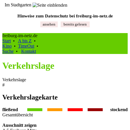
Im Stadtgarten
Hinweise zum Datenschutz bei freiburg‑im‑netz.de
ansehen
bereits gelesen
freiburg-im-netz.de
Start
•
A bis Z
•
Kino
•
TimeOut
•
Suche
•
Kontakt
Verkehrslage
Verkehrslage
#
Verkehrslagekarte
fließend
stockend
Gesamtübersicht
Ausschnitt zeigen