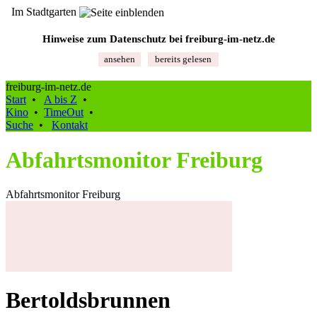
Im Stadtgarten
Hinweise zum Datenschutz bei freiburg‑im‑netz.de
ansehen
bereits gelesen
freiburg-im-netz.de
Start
•
A bis Z
•
Kino
•
TimeOut
•
Suche
•
Kontakt
Abfahrtsmonitor Freiburg
Abfahrtsmonitor Freiburg
Bertoldsbrunnen