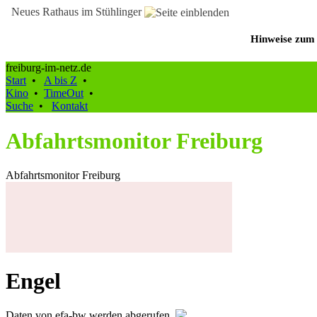
Neues Rathaus im Stühlinger
Hinweise zum 
freiburg-im-netz.de
Start
•
A bis Z
•
Kino
•
TimeOut
•
Suche
•
Kontakt
Abfahrtsmonitor Freiburg
Abfahrtsmonitor Freiburg
Engel
Daten von efa-bw werden abgerufen