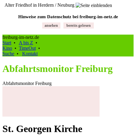
Alter Friedhof in Herdern / Neuburg
Hinweise zum Datenschutz bei freiburg‑im‑netz.de
ansehen
bereits gelesen
freiburg-im-netz.de
Start
•
A bis Z
•
Kino
•
TimeOut
•
Suche
•
Kontakt
Abfahrtsmonitor Freiburg
Abfahrtsmonitor Freiburg
St. Georgen Kirche