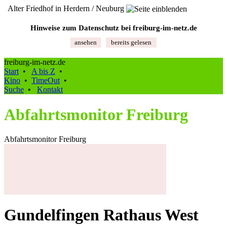
Alter Friedhof in Herdern / Neuburg
Hinweise zum Datenschutz bei freiburg‑im‑netz.de
ansehen
bereits gelesen
freiburg-im-netz.de
Start
•
A bis Z
•
Kino
•
TimeOut
•
Suche
•
Kontakt
Abfahrtsmonitor Freiburg
Abfahrtsmonitor Freiburg
Gundelfingen Rathaus West