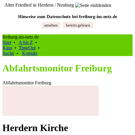
Alter Friedhof in Herdern / Neuburg
Hinweise zum Datenschutz bei freiburg‑im‑netz.de
ansehen
bereits gelesen
freiburg-im-netz.de
Start
•
A bis Z
•
Kino
•
TimeOut
•
Suche
•
Kontakt
Abfahrtsmonitor Freiburg
Abfahrtsmonitor Freiburg
Herdern Kirche