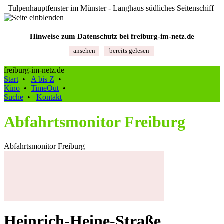
Tulpenhauptfenster im Münster - Langhaus südliches Seitenschiff
Hinweise zum Datenschutz bei freiburg‑im‑netz.de
ansehen
bereits gelesen
freiburg-im-netz.de
Start
•
A bis Z
•
Kino
•
TimeOut
•
Suche
•
Kontakt
Abfahrtsmonitor Freiburg
Abfahrtsmonitor Freiburg
Heinrich-Heine-Straße