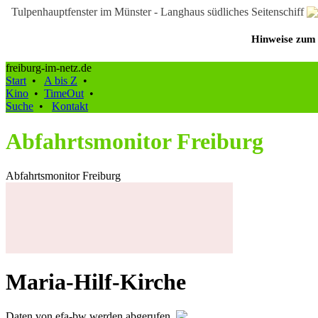
Tulpenhauptfenster im Münster - Langhaus südliches Seitenschiff
Hinweise zum 
freiburg-im-netz.de
Start
•
A bis Z
•
Kino
•
TimeOut
•
Suche
•
Kontakt
Abfahrtsmonitor Freiburg
Abfahrtsmonitor Freiburg
Maria-Hilf-Kirche
Daten von efa-bw werden abgerufen