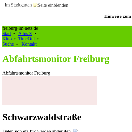
Im Stadtgarten
Hinweise zum 
freiburg-im-netz.de
Start
•
A bis Z
•
Kino
•
TimeOut
•
Suche
•
Kontakt
Abfahrtsmonitor Freiburg
Abfahrtsmonitor Freiburg
Schwarzwaldstraße
Daten von efa-bw werden abgerufen