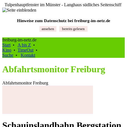
Tulpenhauptfenster im Münster - Langhaus südliches Seitenschiff
Hinweise zum Datenschutz bei freiburg‑im‑netz.de
ansehen
bereits gelesen
freiburg-im-netz.de
Start
•
A bis Z
•
Kino
•
TimeOut
•
Suche
•
Kontakt
Abfahrtsmonitor Freiburg
Abfahrtsmonitor Freiburg
Schauinslandbahn Bergstation