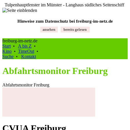
Tulpenhauptfenster im Münster - Langhaus südliches Seitenschiff
Hinweise zum Datenschutz bei freiburg‑im‑netz.de
ansehen
bereits gelesen
freiburg-im-netz.de
Start
•
A bis Z
•
Kino
•
TimeOut
•
Suche
•
Kontakt
Abfahrtsmonitor Freiburg
Abfahrtsmonitor Freiburg
CVUA Freiburg