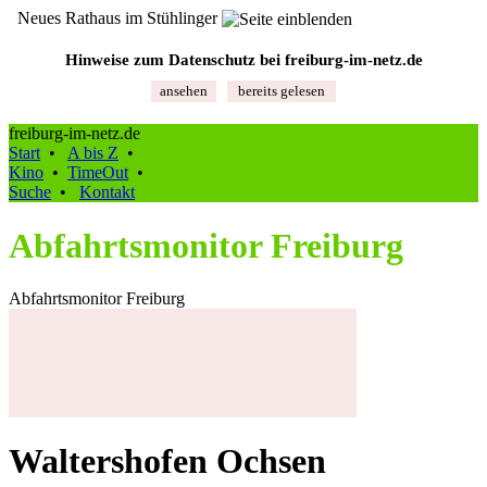
Neues Rathaus im Stühlinger
Hinweise zum Datenschutz bei freiburg‑im‑netz.de
ansehen
bereits gelesen
freiburg-im-netz.de
Start
•
A bis Z
•
Kino
•
TimeOut
•
Suche
•
Kontakt
Abfahrtsmonitor Freiburg
Abfahrtsmonitor Freiburg
Waltershofen Ochsen