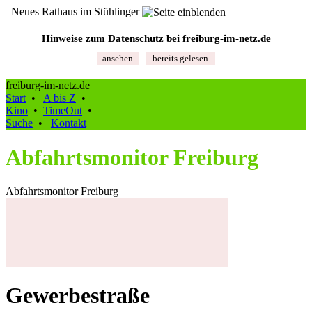
Neues Rathaus im Stühlinger
Hinweise zum Datenschutz bei freiburg‑im‑netz.de
ansehen
bereits gelesen
freiburg-im-netz.de
Start
•
A bis Z
•
Kino
•
TimeOut
•
Suche
•
Kontakt
Abfahrtsmonitor Freiburg
Abfahrtsmonitor Freiburg
Gewerbestraße