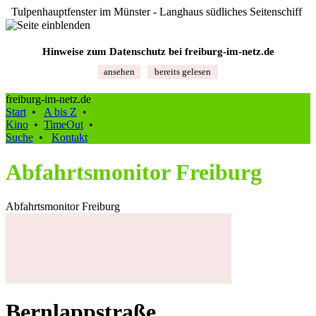
Tulpenhauptfenster im Münster - Langhaus südliches Seitenschiff
Hinweise zum Datenschutz bei freiburg‑im‑netz.de
ansehen
bereits gelesen
freiburg-im-netz.de
Start
•
A bis Z
•
Kino
•
TimeOut
•
Suche
•
Kontakt
Abfahrtsmonitor Freiburg
Abfahrtsmonitor Freiburg
Bernlappstraße