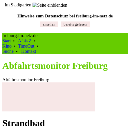
Im Stadtgarten
Hinweise zum Datenschutz bei freiburg‑im‑netz.de
ansehen
bereits gelesen
freiburg-im-netz.de
Start
•
A bis Z
•
Kino
•
TimeOut
•
Suche
•
Kontakt
Abfahrtsmonitor Freiburg
Abfahrtsmonitor Freiburg
Strandbad