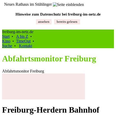
Neues Rathaus im Stühlinger
Hinweise zum Datenschutz bei freiburg‑im‑netz.de
ansehen
bereits gelesen
freiburg-im-netz.de
Start
•
A bis Z
•
Kino
•
TimeOut
•
Suche
•
Kontakt
Abfahrtsmonitor Freiburg
Abfahrtsmonitor Freiburg
Freiburg-Herdern Bahnhof