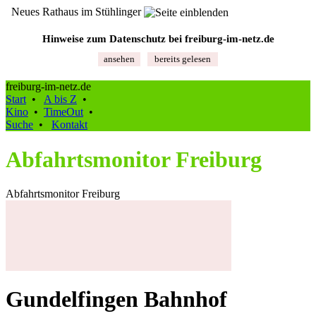
Neues Rathaus im Stühlinger
Hinweise zum Datenschutz bei freiburg‑im‑netz.de
ansehen
bereits gelesen
freiburg-im-netz.de
Start
•
A bis Z
•
Kino
•
TimeOut
•
Suche
•
Kontakt
Abfahrtsmonitor Freiburg
Abfahrtsmonitor Freiburg
Gundelfingen Bahnhof