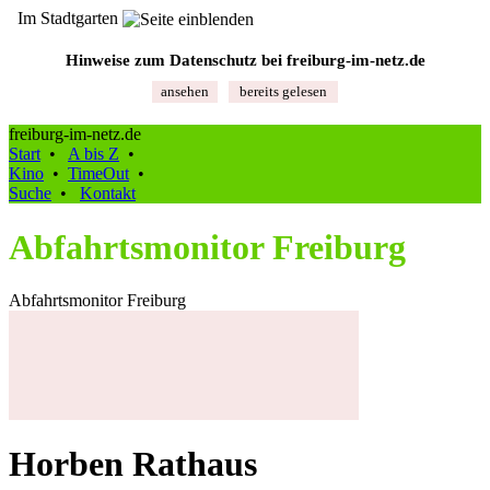
Im Stadtgarten
Hinweise zum Datenschutz bei freiburg‑im‑netz.de
ansehen
bereits gelesen
freiburg-im-netz.de
Start
•
A bis Z
•
Kino
•
TimeOut
•
Suche
•
Kontakt
Abfahrtsmonitor Freiburg
Abfahrtsmonitor Freiburg
Horben Rathaus