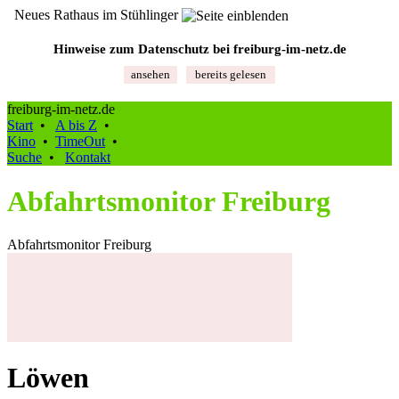
Neues Rathaus im Stühlinger
Hinweise zum Datenschutz bei freiburg‑im‑netz.de
ansehen
bereits gelesen
freiburg-im-netz.de
Start
•
A bis Z
•
Kino
•
TimeOut
•
Suche
•
Kontakt
Abfahrtsmonitor Freiburg
Abfahrtsmonitor Freiburg
Löwen