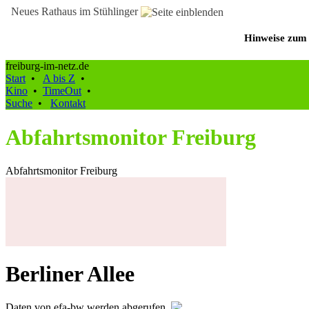
Neues Rathaus im Stühlinger
Hinweise zum 
freiburg-im-netz.de
Start
•
A bis Z
•
Kino
•
TimeOut
•
Suche
•
Kontakt
Abfahrtsmonitor Freiburg
Abfahrtsmonitor Freiburg
Berliner Allee
Daten von efa-bw werden abgerufen