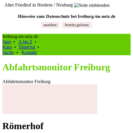
Alter Friedhof in Herdern / Neuburg
Hinweise zum Datenschutz bei freiburg‑im‑netz.de
ansehen
bereits gelesen
freiburg-im-netz.de
Start
•
A bis Z
•
Kino
•
TimeOut
•
Suche
•
Kontakt
Abfahrtsmonitor Freiburg
Abfahrtsmonitor Freiburg
Römerhof