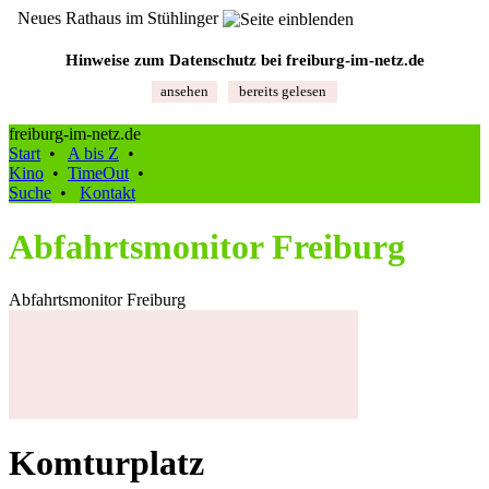
Neues Rathaus im Stühlinger
Hinweise zum Datenschutz bei freiburg‑im‑netz.de
ansehen
bereits gelesen
freiburg-im-netz.de
Start
•
A bis Z
•
Kino
•
TimeOut
•
Suche
•
Kontakt
Abfahrtsmonitor Freiburg
Abfahrtsmonitor Freiburg
Komturplatz