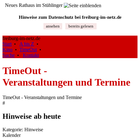
Neues Rathaus im Stühlinger
Hinweise zum Datenschutz bei freiburg‑im‑netz.de
ansehen
bereits gelesen
freiburg-im-netz.de
Start
•
A bis Z
•
Kino
•
TimeOut
•
Suche
•
Kontakt
TimeOut -
Veranstaltungen und Termine
TimeOut - Veranstaltungen und Termine
#
Hinweise ab heute
Kategorie: Hinweise
Kalender