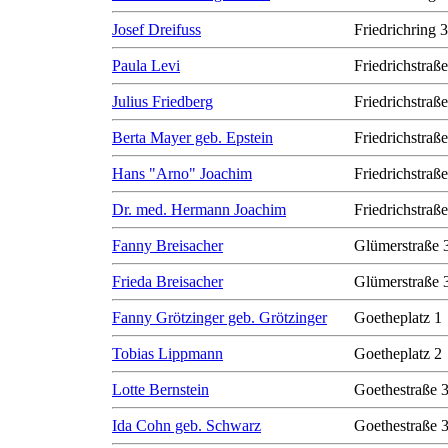
Josef Dreifuss
Friedrichring 
Paula Levi
Friedrichstraß
Julius Friedberg
Friedrichstraß
Berta Mayer geb. Epstein
Friedrichstraß
Hans "Arno" Joachim
Friedrichstraß
Dr. med. Hermann Joachim
Friedrichstraß
Fanny Breisacher
Glümerstraße 
Frieda Breisacher
Glümerstraße 
Fanny Grötzinger geb. Grötzinger
Goetheplatz 1
Tobias Lippmann
Goetheplatz 2
Lotte Bernstein
Goethestraße 
Ida Cohn geb. Schwarz
Goethestraße 