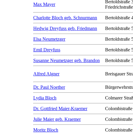
Bertoldstraße 
Max Mayer
Friedrichstraß
Charlotte Bloch geb. Schnurmann
Bertoldstraße 
Hedwig Dreyfuss geb. Friedmann
Bertoldstraße 
Elsa Neumetzger
Bertoldstraße 
Emil Dreyfuss
Bertoldstraße 
Susanne Neumetzger geb. Brandon
Bertoldstraße 
Alfred Algner
Breisgauer Str
Dr. Paul Noether
Bürgerwehrstr
Lydia Bloch
Colmarer Stra
Dr. Gottfried Maier-Kraemer
Colombistraße
Julie Maier geb. Kraemer
Colombistraße
Moritz Bloch
Colombistraße