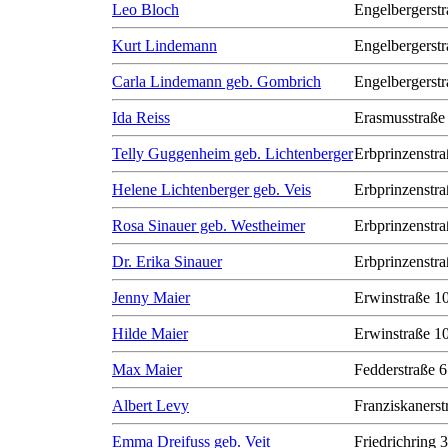
Leo Bloch
Engelbergerstr
Kurt Lindemann
Engelbergerstr
Carla Lindemann geb. Gombrich
Engelbergerstr
Ida Reiss
Erasmusstraße
Telly Guggenheim geb. Lichtenberger
Erbprinzenstra
Helene Lichtenberger geb. Veis
Erbprinzenstra
Rosa Sinauer geb. Westheimer
Erbprinzenstra
Dr. Erika Sinauer
Erbprinzenstra
Jenny Maier
Erwinstraße 1
Hilde Maier
Erwinstraße 1
Max Maier
Fedderstraße 6
Albert Levy
Franziskanerst
Emma Dreifuss geb. Veit
Friedrichring 