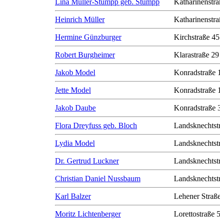
Lina Müller-Stumpp geb. Stumpp
Katharinenstra
Heinrich Müller
Katharinenstra
Hermine Günzburger
Kirchstraße 45
Robert Burgheimer
Klarastraße 29
Jakob Model
Konradstraße 
Jette Model
Konradstraße 
Jakob Daube
Konradstraße 
Flora Dreyfuss geb. Bloch
Landsknechtst
Lydia Model
Landsknechtst
Dr. Gertrud Luckner
Landsknechtst
Christian Daniel Nussbaum
Landsknechtst
Karl Balzer
Lehener Straß
Moritz Lichtenberger
Lorettostraße 