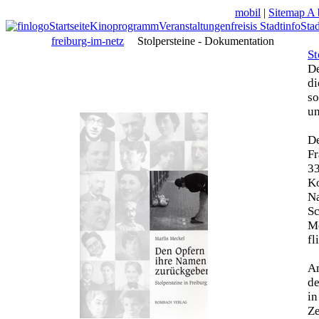
mobil
|
Sitemap A 
Startseite
Kinoprogramm
Veranstaltungen
freisis Stadtinfo
Sta
freiburg-im-netz
Stolpersteine - Dokumentation
St
De
di
so
un
De
Fr
33
Ko
N
Sc
Mo
fl
Am
de
in
Z