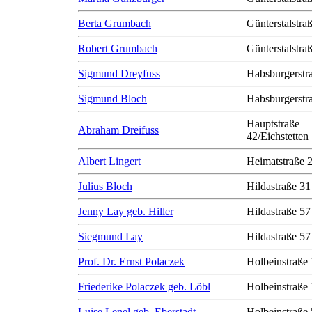
Berta Grumbach
Günterstalstra
Robert Grumbach
Günterstalstra
Sigmund Dreyfuss
Habsburgerstr
Sigmund Bloch
Habsburgerstr
Hauptstraße
Abraham Dreifuss
42/Eichstetten
Albert Lingert
Heimatstraße 
Julius Bloch
Hildastraße 31
Jenny Lay geb. Hiller
Hildastraße 57
Siegmund Lay
Hildastraße 57
Prof. Dr. Ernst Polaczek
Holbeinstraße
Friederike Polaczek geb. Löbl
Holbeinstraße
Luise Lenel geb. Eberstadt
Holbeinstraße 