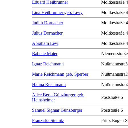
Eduard Heilbrunner
Moltkestraße 
Lina Heilbrunner geb. Levy
Moltkestraße 
Judith Dornacher
Moltkestraße 
Julius Dornacher
Moltkestraße 
Abraham Levi
Moltkestraße 
Babette Maier
Niemensstraße
Ignaz Reichmann
Nußmannstraß
Marie Reichmann geb. Sperber
Nußmannstraß
Hanna Reichmann
Nußmannstraß
Alice Berta Günzburger geb.
Poststraße 6
Heinsheimer
Samuel Sigmar Günzburger
Poststraße 6
Franziska Steinitz
Prinz-Eugen-S