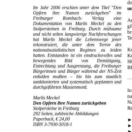
d
Im Jahr 2006 erschien unter dem Titel "Den
un
Opfern ihre Namen zurückgeben" im
Freiburger Rombach- Verlag eine
Au
Dokumentation von Marlis Meckel zu den
gi
Stolpersteinen in Freiburg. Durch mühsame
br
und nicht selten langwierige Nachforschungen
Te
hat Marlis Meckel die Lebenswege jener
rekonstruiert, die unter dem Terror des
Ko
nationalsozialistischen Regimes zu leiden
hatten. Entstanden ist ein eindrucksvolles und
Ko
bewegendes Bild von Demütigung,
S
Entrechtung und Ausgrenzung, die Freiburger
B
Bürgerinnen und Bürger während der NS-Zeit
erdulden mußten – bis hin zum staatlich
sanktionierten und systematisch geplanten und
durchgeführten Massenmord.
In
na
Marlis Meckel
N
Den Opfern ihre Namen zurückgeben
Re
Stolpersteine in Freiburg
292 Seiten, zahlreiche Abbildungen
Paperback, € 24,00
ISBN 3-7930-5018-1