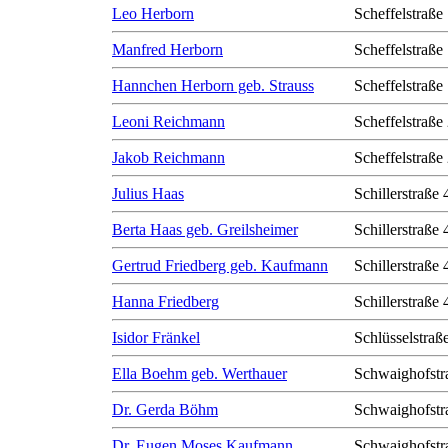
Leo Herborn
Scheffelstraße
Manfred Herborn
Scheffelstraße
Hannchen Herborn geb. Strauss
Scheffelstraße
Leoni Reichmann
Scheffelstraße
Jakob Reichmann
Scheffelstraße
Julius Haas
Schillerstraße 
Berta Haas geb. Greilsheimer
Schillerstraße 
Gertrud Friedberg geb. Kaufmann
Schillerstraße 
Hanna Friedberg
Schillerstraße 
Isidor Fränkel
Schlüsselstraß
Ella Boehm geb. Werthauer
Schwaighofstr
Dr. Gerda Böhm
Schwaighofstr
Dr. Eugen Moses Kaufmann
Schwaighofstr