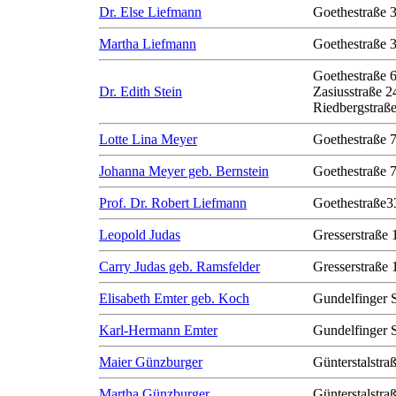
Dr. Else Liefmann
Goethestraße 
Martha Liefmann
Goethestraße 
Goethestraße 
Dr. Edith Stein
Zasiusstraße 2
Riedbergstraße
Lotte Lina Meyer
Goethestraße 
Johanna Meyer geb. Bernstein
Goethestraße 
Prof. Dr. Robert Liefmann
Goethestraße3
Leopold Judas
Gresserstraße 
Carry Judas geb. Ramsfelder
Gresserstraße 
Elisabeth Emter geb. Koch
Gundelfinger 
Karl-Hermann Emter
Gundelfinger 
Maier Günzburger
Günterstalstra
Martha Günzburger
Günterstalstra