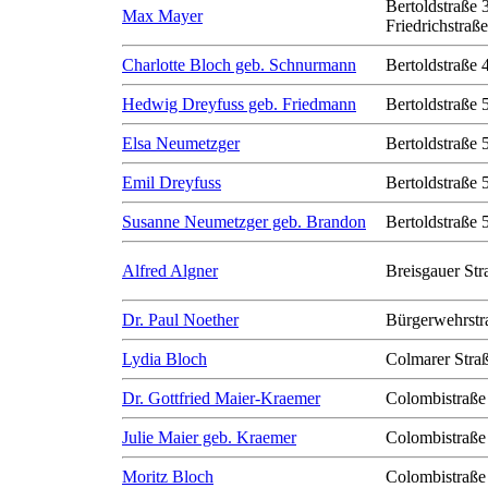
Bertoldstraße 
Max Mayer
Friedrichstraß
Charlotte Bloch geb. Schnurmann
Bertoldstraße 
Hedwig Dreyfuss geb. Friedmann
Bertoldstraße 
Elsa Neumetzger
Bertoldstraße 
Emil Dreyfuss
Bertoldstraße 
Susanne Neumetzger geb. Brandon
Bertoldstraße 
Alfred Algner
Breisgauer Str
Dr. Paul Noether
Bürgerwehrstr
Lydia Bloch
Colmarer Stra
Dr. Gottfried Maier-Kraemer
Colombistraße
Julie Maier geb. Kraemer
Colombistraße
Moritz Bloch
Colombistraße