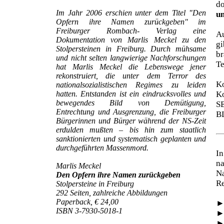
d
Im Jahr 2006 erschien unter dem Titel "Den
un
Opfern ihre Namen zurückgeben" im
Freiburger Rombach- Verlag eine
Au
Dokumentation von Marlis Meckel zu den
gi
Stolpersteinen in Freiburg. Durch mühsame
br
und nicht selten langwierige Nachforschungen
Te
hat Marlis Meckel die Lebenswege jener
rekonstruiert, die unter dem Terror des
Ko
nationalsozialistischen Regimes zu leiden
hatten. Entstanden ist ein eindrucksvolles und
Ko
bewegendes Bild von Demütigung,
S
Entrechtung und Ausgrenzung, die Freiburger
B
Bürgerinnen und Bürger während der NS-Zeit
erdulden mußten – bis hin zum staatlich
sanktionierten und systematisch geplanten und
durchgeführten Massenmord.
In
na
Marlis Meckel
N
Den Opfern ihre Namen zurückgeben
Re
Stolpersteine in Freiburg
292 Seiten, zahlreiche Abbildungen
Paperback, € 24,00
ISBN 3-7930-5018-1