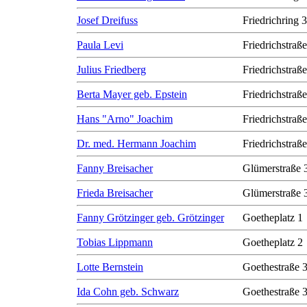
Josef Dreifuss
Friedrichring 
Paula Levi
Friedrichstraß
Julius Friedberg
Friedrichstraß
Berta Mayer geb. Epstein
Friedrichstraß
Hans "Arno" Joachim
Friedrichstraß
Dr. med. Hermann Joachim
Friedrichstraß
Fanny Breisacher
Glümerstraße 
Frieda Breisacher
Glümerstraße 
Fanny Grötzinger geb. Grötzinger
Goetheplatz 1
Tobias Lippmann
Goetheplatz 2
Lotte Bernstein
Goethestraße 
Ida Cohn geb. Schwarz
Goethestraße 