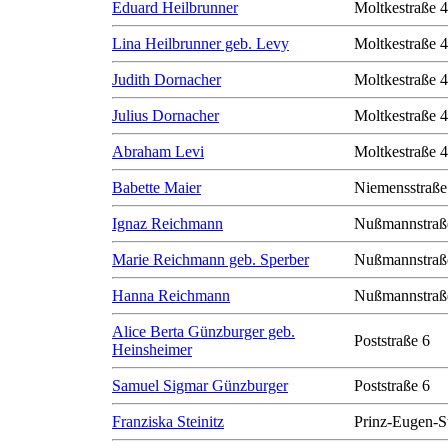
Eduard Heilbrunner
Moltkestraße 
Lina Heilbrunner geb. Levy
Moltkestraße 
Judith Dornacher
Moltkestraße 
Julius Dornacher
Moltkestraße 
Abraham Levi
Moltkestraße 
Babette Maier
Niemensstraße
Ignaz Reichmann
Nußmannstraß
Marie Reichmann geb. Sperber
Nußmannstraß
Hanna Reichmann
Nußmannstraß
Alice Berta Günzburger geb.
Poststraße 6
Heinsheimer
Samuel Sigmar Günzburger
Poststraße 6
Franziska Steinitz
Prinz-Eugen-S