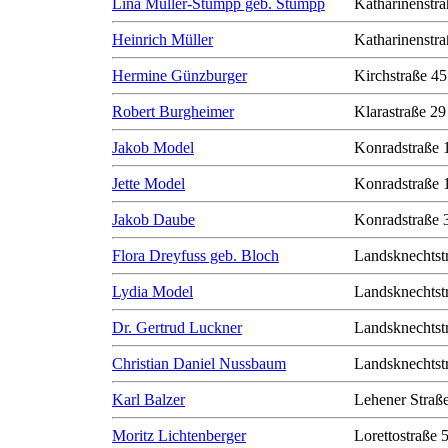
Lina Müller-Stumpp geb. Stumpp
Katharinenstra
Heinrich Müller
Katharinenstra
Hermine Günzburger
Kirchstraße 45
Robert Burgheimer
Klarastraße 29
Jakob Model
Konradstraße 
Jette Model
Konradstraße 
Jakob Daube
Konradstraße 
Flora Dreyfuss geb. Bloch
Landsknechtst
Lydia Model
Landsknechtst
Dr. Gertrud Luckner
Landsknechtst
Christian Daniel Nussbaum
Landsknechtst
Karl Balzer
Lehener Straß
Moritz Lichtenberger
Lorettostraße 