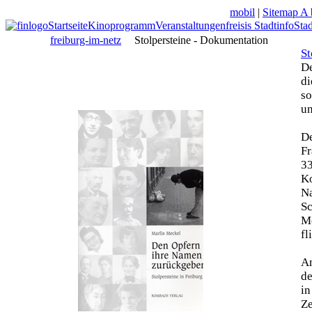
mobil
|
Sitemap A 
Startseite
Kinoprogramm
Veranstaltungen
freisis Stadtinfo
Sta
freiburg-im-netz
Stolpersteine - Dokumentation
St
De
di
so
un
De
Fr
33
Ko
N
Sc
Mo
fl
Am
de
in
Z