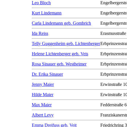
Leo Bloch
Engelbergerstr
Kurt Lindemann
Engelbergerstr
Carla Lindemann geb. Gombrich
Engelbergerstr
Ida Reiss
Erasmusstraße
Telly Guggenheim geb. Lichtenberger
Erbprinzenstra
Helene Lichtenberger geb. Veis
Erbprinzenstra
Rosa Sinauer geb. Westheimer
Erbprinzenstra
Dr. Erika Sinauer
Erbprinzenstra
Jenny Maier
Erwinstraße 1
Hilde Maier
Erwinstraße 1
Max Maier
Fedderstraße 6
Albert Levy
Franziskanerst
Emma Dreifuss geb. Veit
Friedrichring 