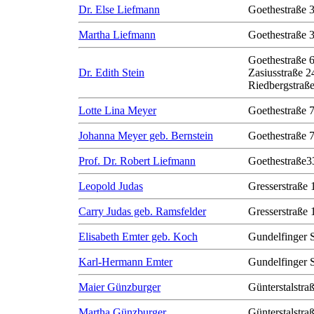
Dr. Else Liefmann
Goethestraße 
Martha Liefmann
Goethestraße 
Goethestraße 
Dr. Edith Stein
Zasiusstraße 2
Riedbergstraße
Lotte Lina Meyer
Goethestraße 
Johanna Meyer geb. Bernstein
Goethestraße 
Prof. Dr. Robert Liefmann
Goethestraße3
Leopold Judas
Gresserstraße 
Carry Judas geb. Ramsfelder
Gresserstraße 
Elisabeth Emter geb. Koch
Gundelfinger 
Karl-Hermann Emter
Gundelfinger 
Maier Günzburger
Günterstalstra
Martha Günzburger
Günterstalstra