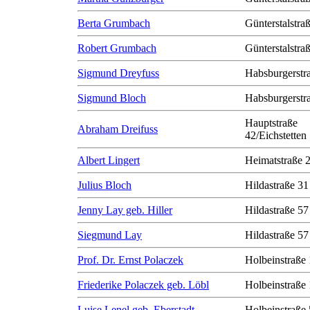
Berta Grumbach
Günterstalstra
Robert Grumbach
Günterstalstra
Sigmund Dreyfuss
Habsburgerstr
Sigmund Bloch
Habsburgerstr
Hauptstraße
Abraham Dreifuss
42/Eichstetten
Albert Lingert
Heimatstraße 
Julius Bloch
Hildastraße 31
Jenny Lay geb. Hiller
Hildastraße 57
Siegmund Lay
Hildastraße 57
Prof. Dr. Ernst Polaczek
Holbeinstraße
Friederike Polaczek geb. Löbl
Holbeinstraße
Luise Lenel geb. Eberstadt
Holbeinstraße 