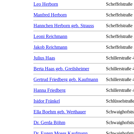
Leo Herborn
Scheffelstraße
Manfred Herborn
Scheffelstraße
Hannchen Herborn geb. Strauss
Scheffelstraße
Leoni Reichmann
Scheffelstraße
Jakob Reichmann
Scheffelstraße
Julius Haas
Schillerstraße 
Berta Haas geb. Greilsheimer
Schillerstraße 
Gertrud Friedberg geb. Kaufmann
Schillerstraße 
Hanna Friedberg
Schillerstraße 
Isidor Fränkel
Schlüsselstraß
Ella Boehm geb. Werthauer
Schwaighofstr
Dr. Gerda Böhm
Schwaighofstr
Dr. Eugen Moses Kaufmann
Schwaighofstr