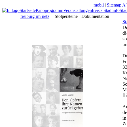
mobil
|
Sitemap A 
Startseite
Kinoprogramm
Veranstaltungen
freisis Stadtinfo
Sta
freiburg-im-netz
Stolpersteine - Dokumentation
St
De
di
so
un
De
Fr
33
Ko
N
Sc
Mo
fl
Am
de
in
Z