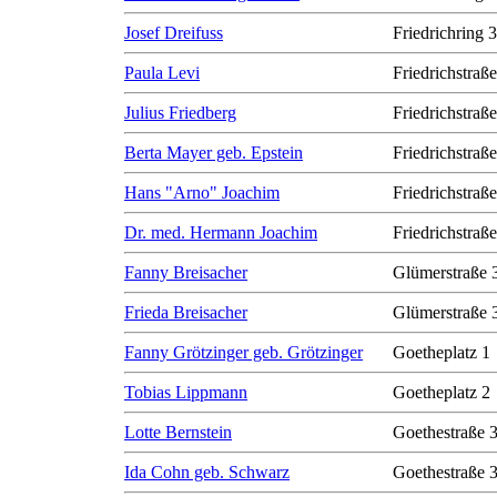
Josef Dreifuss
Friedrichring 
Paula Levi
Friedrichstraß
Julius Friedberg
Friedrichstraß
Berta Mayer geb. Epstein
Friedrichstraß
Hans "Arno" Joachim
Friedrichstraß
Dr. med. Hermann Joachim
Friedrichstraß
Fanny Breisacher
Glümerstraße 
Frieda Breisacher
Glümerstraße 
Fanny Grötzinger geb. Grötzinger
Goetheplatz 1
Tobias Lippmann
Goetheplatz 2
Lotte Bernstein
Goethestraße 
Ida Cohn geb. Schwarz
Goethestraße 