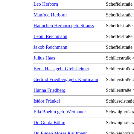
Leo Herborn
Scheffelstraße
Manfred Herborn
Scheffelstraße
Hannchen Herborn geb. Strauss
Scheffelstraße
Leoni Reichmann
Scheffelstraße
Jakob Reichmann
Scheffelstraße
Julius Haas
Schillerstraße 
Berta Haas geb. Greilsheimer
Schillerstraße 
Gertrud Friedberg geb. Kaufmann
Schillerstraße 
Hanna Friedberg
Schillerstraße 
Isidor Fränkel
Schlüsselstraß
Ella Boehm geb. Werthauer
Schwaighofstr
Dr. Gerda Böhm
Schwaighofstr
Dr. Eugen Moses Kaufmann
Schwaighofstr