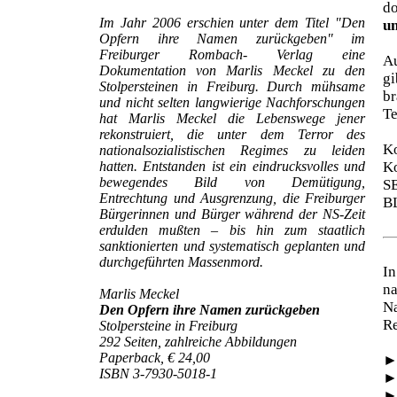
d
Im Jahr 2006 erschien unter dem Titel "Den
un
Opfern ihre Namen zurückgeben" im
Freiburger Rombach- Verlag eine
Au
Dokumentation von Marlis Meckel zu den
gi
Stolpersteinen in Freiburg. Durch mühsame
br
und nicht selten langwierige Nachforschungen
Te
hat Marlis Meckel die Lebenswege jener
rekonstruiert, die unter dem Terror des
Ko
nationalsozialistischen Regimes zu leiden
hatten. Entstanden ist ein eindrucksvolles und
Ko
bewegendes Bild von Demütigung,
S
Entrechtung und Ausgrenzung, die Freiburger
B
Bürgerinnen und Bürger während der NS-Zeit
erdulden mußten – bis hin zum staatlich
sanktionierten und systematisch geplanten und
durchgeführten Massenmord.
In
na
Marlis Meckel
N
Den Opfern ihre Namen zurückgeben
Re
Stolpersteine in Freiburg
292 Seiten, zahlreiche Abbildungen
Paperback, € 24,00
ISBN 3-7930-5018-1