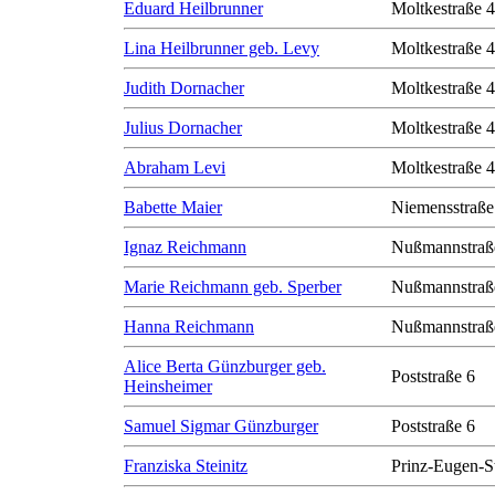
Eduard Heilbrunner
Moltkestraße 
Lina Heilbrunner geb. Levy
Moltkestraße 
Judith Dornacher
Moltkestraße 
Julius Dornacher
Moltkestraße 
Abraham Levi
Moltkestraße 
Babette Maier
Niemensstraße
Ignaz Reichmann
Nußmannstraß
Marie Reichmann geb. Sperber
Nußmannstraß
Hanna Reichmann
Nußmannstraß
Alice Berta Günzburger geb.
Poststraße 6
Heinsheimer
Samuel Sigmar Günzburger
Poststraße 6
Franziska Steinitz
Prinz-Eugen-S