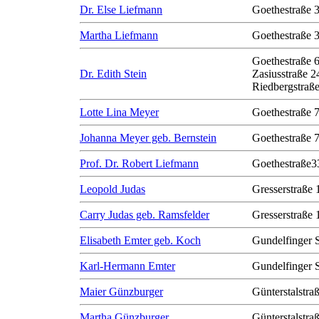
Dr. Else Liefmann
Goethestraße 
Martha Liefmann
Goethestraße 
Goethestraße 
Dr. Edith Stein
Zasiusstraße 2
Riedbergstraße
Lotte Lina Meyer
Goethestraße 
Johanna Meyer geb. Bernstein
Goethestraße 
Prof. Dr. Robert Liefmann
Goethestraße3
Leopold Judas
Gresserstraße 
Carry Judas geb. Ramsfelder
Gresserstraße 
Elisabeth Emter geb. Koch
Gundelfinger 
Karl-Hermann Emter
Gundelfinger 
Maier Günzburger
Günterstalstra
Martha Günzburger
Günterstalstra