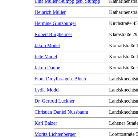
Lina Müller-Stumpp geb. Stumpp
Katharinenstra
Heinrich Müller
Katharinenstra
Hermine Günzburger
Kirchstraße 45
Robert Burgheimer
Klarastraße 29
Jakob Model
Konradstraße 
Jette Model
Konradstraße 
Jakob Daube
Konradstraße 
Flora Dreyfuss geb. Bloch
Landsknechtst
Lydia Model
Landsknechtst
Dr. Gertrud Luckner
Landsknechtst
Christian Daniel Nussbaum
Landsknechtst
Karl Balzer
Lehener Straß
Moritz Lichtenberger
Lorettostraße 