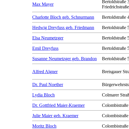
Bertoldstraße 
Max Mayer
Friedrichstraß
Charlotte Bloch geb. Schnurmann
Bertoldstraße 
Hedwig Dreyfuss geb. Friedmann
Bertoldstraße 
Elsa Neumetzger
Bertoldstraße 
Emil Dreyfuss
Bertoldstraße 
Susanne Neumetzger geb. Brandon
Bertoldstraße 
Alfred Algner
Breisgauer Str
Dr. Paul Noether
Bürgerwehrstr
Lydia Bloch
Colmarer Stra
Dr. Gottfried Maier-Kraemer
Colombistraße
Julie Maier geb. Kraemer
Colombistraße
Moritz Bloch
Colombistraße