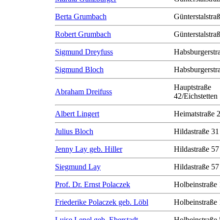
Berta Grumbach
Günterstalstra
Robert Grumbach
Günterstalstra
Sigmund Dreyfuss
Habsburgerstr
Sigmund Bloch
Habsburgerstr
Hauptstraße
Abraham Dreifuss
42/Eichstetten
Albert Lingert
Heimatstraße 
Julius Bloch
Hildastraße 31
Jenny Lay geb. Hiller
Hildastraße 57
Siegmund Lay
Hildastraße 57
Prof. Dr. Ernst Polaczek
Holbeinstraße
Friederike Polaczek geb. Löbl
Holbeinstraße
Luise Lenel geb. Eberstadt
Holbeinstraße 