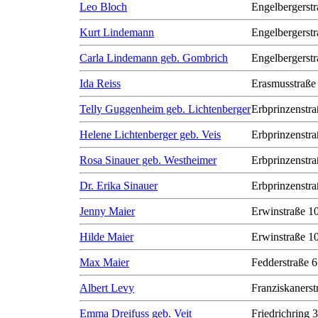
Leo Bloch
Engelbergerstr
Kurt Lindemann
Engelbergerstr
Carla Lindemann geb. Gombrich
Engelbergerstr
Ida Reiss
Erasmusstraße
Telly Guggenheim geb. Lichtenberger
Erbprinzenstra
Helene Lichtenberger geb. Veis
Erbprinzenstra
Rosa Sinauer geb. Westheimer
Erbprinzenstra
Dr. Erika Sinauer
Erbprinzenstra
Jenny Maier
Erwinstraße 1
Hilde Maier
Erwinstraße 1
Max Maier
Fedderstraße 6
Albert Levy
Franziskanerst
Emma Dreifuss geb. Veit
Friedrichring 