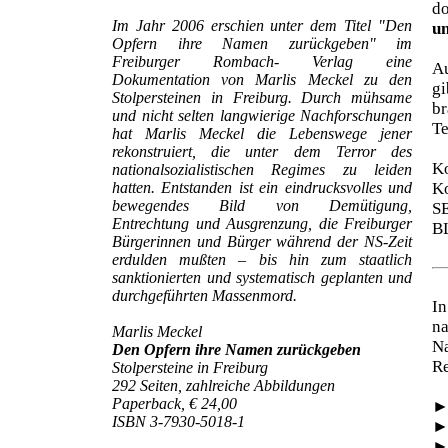
d
Im Jahr 2006 erschien unter dem Titel "Den
un
Opfern ihre Namen zurückgeben" im
Freiburger Rombach- Verlag eine
Au
Dokumentation von Marlis Meckel zu den
gi
Stolpersteinen in Freiburg. Durch mühsame
br
und nicht selten langwierige Nachforschungen
Te
hat Marlis Meckel die Lebenswege jener
rekonstruiert, die unter dem Terror des
Ko
nationalsozialistischen Regimes zu leiden
hatten. Entstanden ist ein eindrucksvolles und
Ko
bewegendes Bild von Demütigung,
S
Entrechtung und Ausgrenzung, die Freiburger
B
Bürgerinnen und Bürger während der NS-Zeit
erdulden mußten – bis hin zum staatlich
sanktionierten und systematisch geplanten und
durchgeführten Massenmord.
In
na
Marlis Meckel
N
Den Opfern ihre Namen zurückgeben
Re
Stolpersteine in Freiburg
292 Seiten, zahlreiche Abbildungen
Paperback, € 24,00
ISBN 3-7930-5018-1