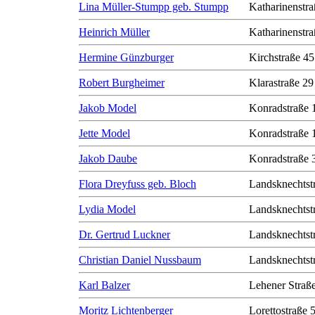
Lina Müller-Stumpp geb. Stumpp
Katharinenstra
Heinrich Müller
Katharinenstra
Hermine Günzburger
Kirchstraße 45
Robert Burgheimer
Klarastraße 29
Jakob Model
Konradstraße 
Jette Model
Konradstraße 
Jakob Daube
Konradstraße 
Flora Dreyfuss geb. Bloch
Landsknechtst
Lydia Model
Landsknechtst
Dr. Gertrud Luckner
Landsknechtst
Christian Daniel Nussbaum
Landsknechtst
Karl Balzer
Lehener Straß
Moritz Lichtenberger
Lorettostraße 