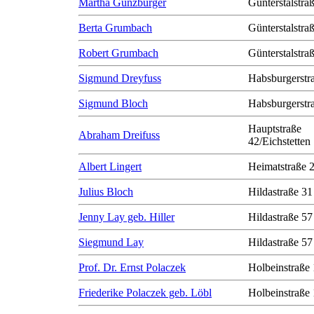
Martha Günzburger
Günterstalstra
Berta Grumbach
Günterstalstra
Robert Grumbach
Günterstalstra
Sigmund Dreyfuss
Habsburgerstr
Sigmund Bloch
Habsburgerstr
Hauptstraße
Abraham Dreifuss
42/Eichstetten
Albert Lingert
Heimatstraße 
Julius Bloch
Hildastraße 31
Jenny Lay geb. Hiller
Hildastraße 57
Siegmund Lay
Hildastraße 57
Prof. Dr. Ernst Polaczek
Holbeinstraße
Friederike Polaczek geb. Löbl
Holbeinstraße