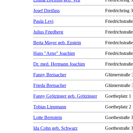
Josef Dreifuss
Friedrichring 
Paula Levi
Friedrichstraß
Julius Friedberg
Friedrichstraß
Berta Mayer geb. Epstein
Friedrichstraß
Hans "Arno" Joachim
Friedrichstraß
Dr. med. Hermann Joachim
Friedrichstraß
Fanny Breisacher
Glümerstraße 
Frieda Breisacher
Glümerstraße 
Fanny Grötzinger geb. Grötzinger
Goetheplatz 1
Tobias Lippmann
Goetheplatz 2
Lotte Bernstein
Goethestraße 
Ida Cohn geb. Schwarz
Goethestraße 