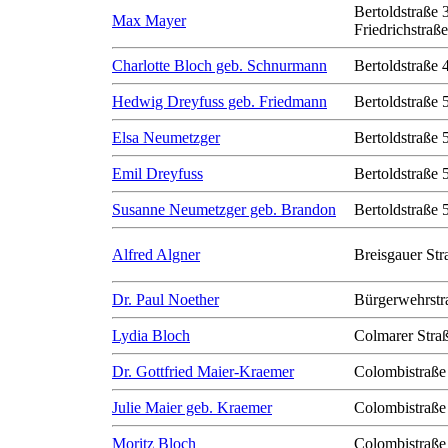
Bertoldstraße 
Max Mayer
Friedrichstraß
Charlotte Bloch geb. Schnurmann
Bertoldstraße 
Hedwig Dreyfuss geb. Friedmann
Bertoldstraße 
Elsa Neumetzger
Bertoldstraße 
Emil Dreyfuss
Bertoldstraße 
Susanne Neumetzger geb. Brandon
Bertoldstraße 
Alfred Algner
Breisgauer Str
Dr. Paul Noether
Bürgerwehrstr
Lydia Bloch
Colmarer Stra
Dr. Gottfried Maier-Kraemer
Colombistraße
Julie Maier geb. Kraemer
Colombistraße
Moritz Bloch
Colombistraße