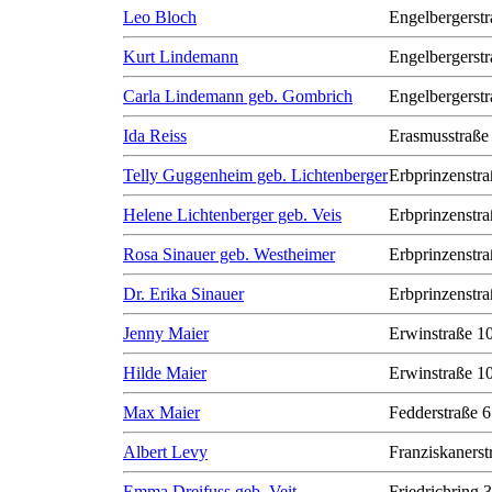
Leo Bloch
Engelbergerstr
Kurt Lindemann
Engelbergerstr
Carla Lindemann geb. Gombrich
Engelbergerstr
Ida Reiss
Erasmusstraße
Telly Guggenheim geb. Lichtenberger
Erbprinzenstra
Helene Lichtenberger geb. Veis
Erbprinzenstra
Rosa Sinauer geb. Westheimer
Erbprinzenstra
Dr. Erika Sinauer
Erbprinzenstra
Jenny Maier
Erwinstraße 1
Hilde Maier
Erwinstraße 1
Max Maier
Fedderstraße 6
Albert Levy
Franziskanerst
Emma Dreifuss geb. Veit
Friedrichring 