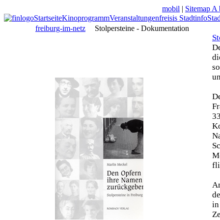
mobil
|
Sitemap A 
Startseite
Kinoprogramm
Veranstaltungen
freisis Stadtinfo
Sta
freiburg-im-netz
Stolpersteine - Dokumentation
St
De
di
so
un
De
Fr
33
Ko
N
Sc
Mo
fl
Am
de
in
Z