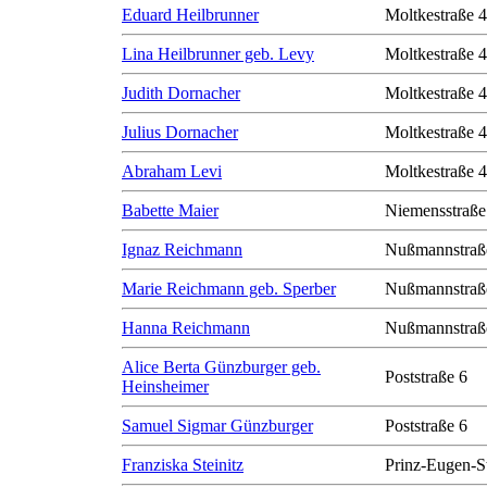
Eduard Heilbrunner
Moltkestraße 
Lina Heilbrunner geb. Levy
Moltkestraße 
Judith Dornacher
Moltkestraße 
Julius Dornacher
Moltkestraße 
Abraham Levi
Moltkestraße 
Babette Maier
Niemensstraße
Ignaz Reichmann
Nußmannstraß
Marie Reichmann geb. Sperber
Nußmannstraß
Hanna Reichmann
Nußmannstraß
Alice Berta Günzburger geb.
Poststraße 6
Heinsheimer
Samuel Sigmar Günzburger
Poststraße 6
Franziska Steinitz
Prinz-Eugen-S