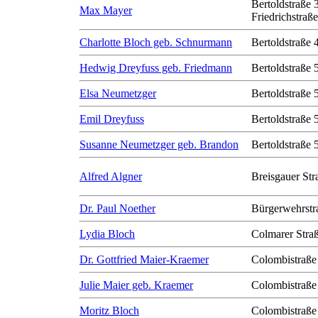
Bertoldstraße 
Max Mayer
Friedrichstraß
Charlotte Bloch geb. Schnurmann
Bertoldstraße 
Hedwig Dreyfuss geb. Friedmann
Bertoldstraße 
Elsa Neumetzger
Bertoldstraße 
Emil Dreyfuss
Bertoldstraße 
Susanne Neumetzger geb. Brandon
Bertoldstraße 
Alfred Algner
Breisgauer Str
Dr. Paul Noether
Bürgerwehrstr
Lydia Bloch
Colmarer Stra
Dr. Gottfried Maier-Kraemer
Colombistraße
Julie Maier geb. Kraemer
Colombistraße
Moritz Bloch
Colombistraße