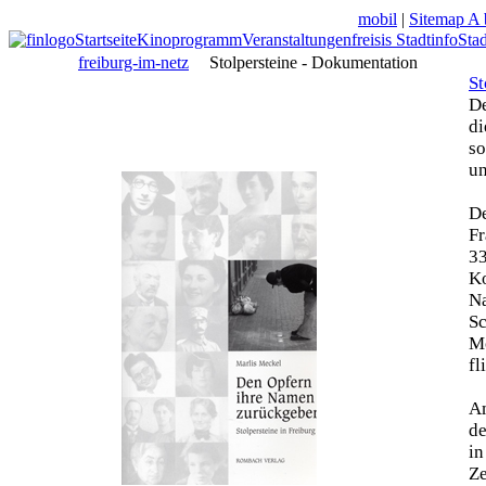
mobil
|
Sitemap A 
Startseite
Kinoprogramm
Veranstaltungen
freisis Stadtinfo
Sta
freiburg-im-netz
Stolpersteine - Dokumentation
St
De
di
so
un
De
Fr
33
Ko
N
Sc
Mo
fl
Am
de
in
Z