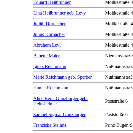
Eduard Heilbrunner
Moltkestraße 
Lina Heilbrunner geb. Levy
Moltkestraße 
Judith Dornacher
Moltkestraße 
Julius Dornacher
Moltkestraße 
Abraham Levi
Moltkestraße 
Babette Maier
Niemensstraße
Ignaz Reichmann
Nußmannstraß
Marie Reichmann geb. Sperber
Nußmannstraß
Hanna Reichmann
Nußmannstraß
Alice Berta Günzburger geb.
Poststraße 6
Heinsheimer
Samuel Sigmar Günzburger
Poststraße 6
Franziska Steinitz
Prinz-Eugen-S