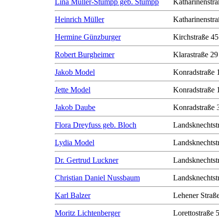
Lina Müller-Stumpp geb. Stumpp
Katharinenstra
Heinrich Müller
Katharinenstra
Hermine Günzburger
Kirchstraße 45
Robert Burgheimer
Klarastraße 29
Jakob Model
Konradstraße 
Jette Model
Konradstraße 
Jakob Daube
Konradstraße 
Flora Dreyfuss geb. Bloch
Landsknechtst
Lydia Model
Landsknechtst
Dr. Gertrud Luckner
Landsknechtst
Christian Daniel Nussbaum
Landsknechtst
Karl Balzer
Lehener Straß
Moritz Lichtenberger
Lorettostraße 