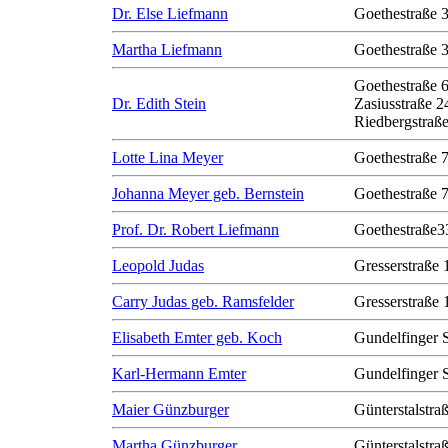
Dr. Else Liefmann
Goethestraße 
Martha Liefmann
Goethestraße 
Goethestraße 
Dr. Edith Stein
Zasiusstraße 2
Riedbergstraße
Lotte Lina Meyer
Goethestraße 
Johanna Meyer geb. Bernstein
Goethestraße 
Prof. Dr. Robert Liefmann
Goethestraße3
Leopold Judas
Gresserstraße 
Carry Judas geb. Ramsfelder
Gresserstraße 
Elisabeth Emter geb. Koch
Gundelfinger 
Karl-Hermann Emter
Gundelfinger 
Maier Günzburger
Günterstalstra
Martha Günzburger
Günterstalstra