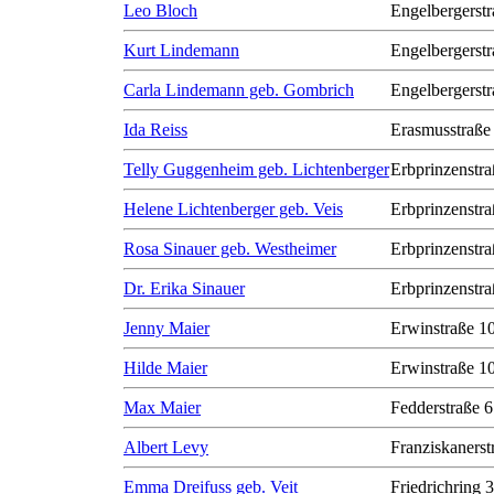
Leo Bloch
Engelbergerstr
Kurt Lindemann
Engelbergerstr
Carla Lindemann geb. Gombrich
Engelbergerstr
Ida Reiss
Erasmusstraße
Telly Guggenheim geb. Lichtenberger
Erbprinzenstra
Helene Lichtenberger geb. Veis
Erbprinzenstra
Rosa Sinauer geb. Westheimer
Erbprinzenstra
Dr. Erika Sinauer
Erbprinzenstra
Jenny Maier
Erwinstraße 1
Hilde Maier
Erwinstraße 1
Max Maier
Fedderstraße 6
Albert Levy
Franziskanerst
Emma Dreifuss geb. Veit
Friedrichring 