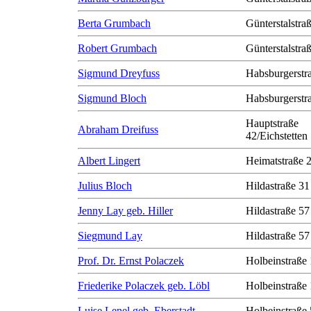
Berta Grumbach
Günterstalstra
Robert Grumbach
Günterstalstra
Sigmund Dreyfuss
Habsburgerstr
Sigmund Bloch
Habsburgerstr
Hauptstraße
Abraham Dreifuss
42/Eichstetten
Albert Lingert
Heimatstraße 
Julius Bloch
Hildastraße 31
Jenny Lay geb. Hiller
Hildastraße 57
Siegmund Lay
Hildastraße 57
Prof. Dr. Ernst Polaczek
Holbeinstraße
Friederike Polaczek geb. Löbl
Holbeinstraße
Luise Lenel geb. Eberstadt
Holbeinstraße 