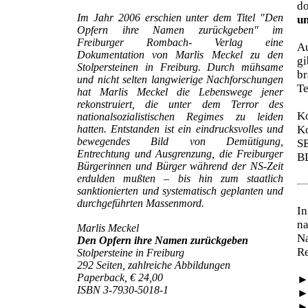
d
Im Jahr 2006 erschien unter dem Titel "Den
un
Opfern ihre Namen zurückgeben" im
Freiburger Rombach- Verlag eine
Au
Dokumentation von Marlis Meckel zu den
gi
Stolpersteinen in Freiburg. Durch mühsame
br
und nicht selten langwierige Nachforschungen
Te
hat Marlis Meckel die Lebenswege jener
rekonstruiert, die unter dem Terror des
Ko
nationalsozialistischen Regimes zu leiden
hatten. Entstanden ist ein eindrucksvolles und
Ko
bewegendes Bild von Demütigung,
S
Entrechtung und Ausgrenzung, die Freiburger
B
Bürgerinnen und Bürger während der NS-Zeit
erdulden mußten – bis hin zum staatlich
sanktionierten und systematisch geplanten und
durchgeführten Massenmord.
In
na
Marlis Meckel
N
Den Opfern ihre Namen zurückgeben
Re
Stolpersteine in Freiburg
292 Seiten, zahlreiche Abbildungen
Paperback, € 24,00
ISBN 3-7930-5018-1