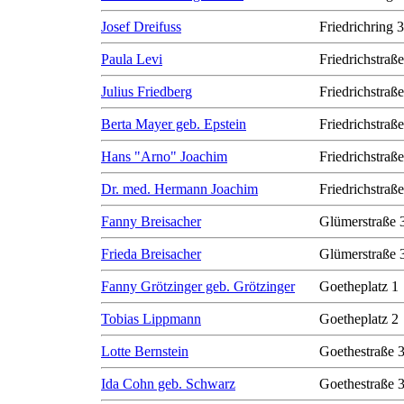
Josef Dreifuss
Friedrichring 
Paula Levi
Friedrichstraß
Julius Friedberg
Friedrichstraß
Berta Mayer geb. Epstein
Friedrichstraß
Hans "Arno" Joachim
Friedrichstraß
Dr. med. Hermann Joachim
Friedrichstraß
Fanny Breisacher
Glümerstraße 
Frieda Breisacher
Glümerstraße 
Fanny Grötzinger geb. Grötzinger
Goetheplatz 1
Tobias Lippmann
Goetheplatz 2
Lotte Bernstein
Goethestraße 
Ida Cohn geb. Schwarz
Goethestraße 