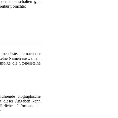
den Patenschaften gibt
reiburg brachte:
mensliste, die nach der
nzelne Namen auswählen.
nfolge die Stolpersteine
führende biographische
it dieser Angaben kann
rliche Informationen
kel.