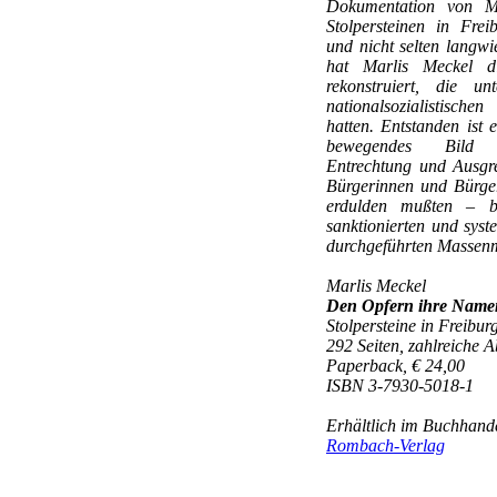
Dokumentation von M
Stolpersteinen in Fre
und nicht selten langw
hat Marlis Meckel d
rekonstruiert, die u
nationalsozialistisch
hatten. Entstanden ist 
bewegendes Bild
Entrechtung und Ausgre
Bürgerinnen und Bürge
erdulden mußten – bi
sanktionierten und syst
durchgeführten Massen
Marlis Meckel
Den Opfern ihre Name
Stolpersteine in Freibur
292 Seiten, zahlreiche 
Paperback, € 24,00
ISBN 3-7930-5018-1
Erhältlich im Buchhande
Rombach-Verlag