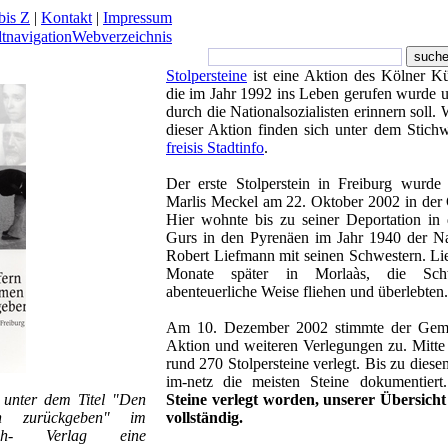
bis Z
|
Kontakt
|
Impressum
dtnavigation
Webverzeichnis
Stolpersteine
ist eine Aktion des Kölner K
die im Jahr 1992 ins Leben gerufen wurde u
durch die Nationalsozialisten erinnern soll.
dieser Aktion finden sich unter dem Stichw
freisis Stadtinfo
.
Der erste Stolperstein in Freiburg wurde 
Marlis Meckel am 22. Oktober 2002 in der G
Hier wohnte bis zu seiner Deportation in 
Gurs in den Pyrenäen im Jahr 1940 der Na
Robert Liefmann mit seinen Schwestern. Lie
Monate später in Morlaàs, die Sch
abenteuerliche Weise fliehen und überlebten.
Am 10. Dezember 2002 stimmte der Gemei
Aktion und weiteren Verlegungen zu. Mitte
rund 270 Stolpersteine verlegt. Bis zu diese
im-netz die meisten Steine dokumentier
 unter dem Titel "Den
Steine verlegt worden, unserer Übersicht
n zurückgeben" im
vollständig.
ach- Verlag eine