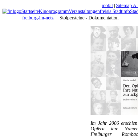
mobil
|
Sitemap A 
Startseite
Kinoprogramm
Veranstaltungen
freisis Stadtinfo
Sta
freiburg-im-netz
Stolpersteine - Dokumentation
Im Jahr 2006 erschien
Opfern ihre Name
Freiburger Romb