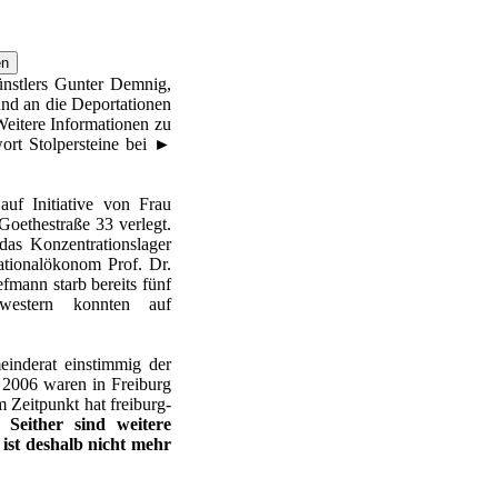
ünstlers Gunter Demnig,
nd an die Deportationen
 Weitere Informationen zu
ort Stolpersteine bei
►
auf Initiative von Frau
oethestraße 33 verlegt.
das Konzentrationslager
tionalökonom Prof. Dr.
fmann starb bereits fünf
western konnten auf
nderat einstimmig der
 2006 waren in Freiburg
m Zeitpunkt hat freiburg-
t.
Seither sind weitere
 ist deshalb nicht mehr