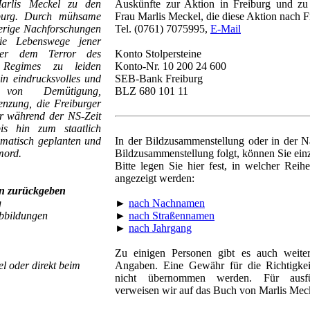
arlis Meckel zu den
Auskünfte zur Aktion in Freiburg und zu 
iburg. Durch mühsame
Frau Marlis Meckel, die diese Aktion nach F
ierige Nachforschungen
Tel. (0761) 7075995,
E-Mail
ie Lebenswege jener
nter dem Terror des
Konto Stolpersteine
en Regimes zu leiden
Konto-Nr. 10 200 24 600
ein eindrucksvolles und
SEB-Bank Freiburg
 von Demütigung,
BLZ 680 101 11
nzung, die Freiburger
r während der NS-Zeit
s hin zum staatlich
ematisch geplanten und
In der Bildzusammenstellung oder in der Na
mord.
Bildzusammenstellung folgt, können Sie ei
Bitte legen Sie hier fest, in welcher Reihe
angezeigt werden:
n zurückgeben
g
►
nach Nachnamen
Abbildungen
►
nach Straßennamen
►
nach Jahrgang
Zu einigen Personen gibt es auch weiter
l oder direkt beim
Angaben. Eine Gewähr für die Richtigke
nicht übernommen werden. Für ausfüh
verweisen wir auf das Buch von Marlis Mec