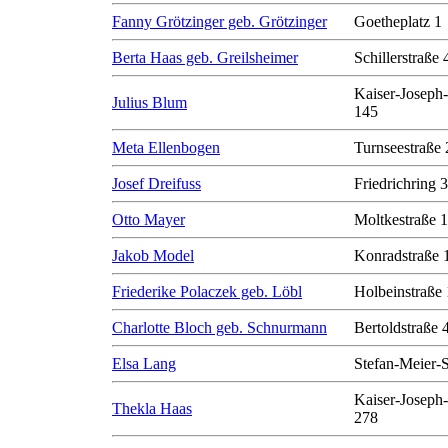
Fanny Grötzinger geb. Grötzinger
Goetheplatz 1
Berta Haas geb. Greilsheimer
Schillerstraße 
Kaiser-Joseph-
Julius Blum
145
Meta Ellenbogen
Turnseestraße 
Josef Dreifuss
Friedrichring 
Otto Mayer
Moltkestraße 
Jakob Model
Konradstraße 
Friederike Polaczek geb. Löbl
Holbeinstraße
Charlotte Bloch geb. Schnurmann
Bertoldstraße 
Elsa Lang
Stefan-Meier-S
Kaiser-Joseph-
Thekla Haas
278