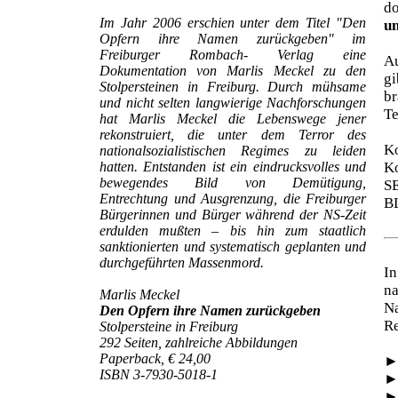
d
Im Jahr 2006 erschien unter dem Titel "Den
un
Opfern ihre Namen zurückgeben" im
Freiburger Rombach- Verlag eine
Au
Dokumentation von Marlis Meckel zu den
gi
Stolpersteinen in Freiburg. Durch mühsame
br
und nicht selten langwierige Nachforschungen
Te
hat Marlis Meckel die Lebenswege jener
rekonstruiert, die unter dem Terror des
Ko
nationalsozialistischen Regimes zu leiden
hatten. Entstanden ist ein eindrucksvolles und
Ko
bewegendes Bild von Demütigung,
S
Entrechtung und Ausgrenzung, die Freiburger
B
Bürgerinnen und Bürger während der NS-Zeit
erdulden mußten – bis hin zum staatlich
sanktionierten und systematisch geplanten und
durchgeführten Massenmord.
In
na
Marlis Meckel
N
Den Opfern ihre Namen zurückgeben
Re
Stolpersteine in Freiburg
292 Seiten, zahlreiche Abbildungen
Paperback, € 24,00
ISBN 3-7930-5018-1