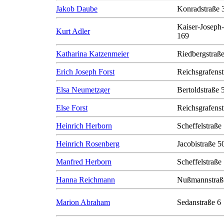
Jakob Daube
Konradstraße 
Kaiser-Joseph-
Kurt Adler
169
Katharina Katzenmeier
Riedbergstraße
Erich Joseph Forst
Reichsgrafenst
Elsa Neumetzger
Bertoldstraße 
Else Forst
Reichsgrafenst
Heinrich Herborn
Scheffelstraße
Heinrich Rosenberg
Jacobistraße 50
Manfred Herborn
Scheffelstraße
Hanna Reichmann
Nußmannstraß
Marion Abraham
Sedanstraße 6