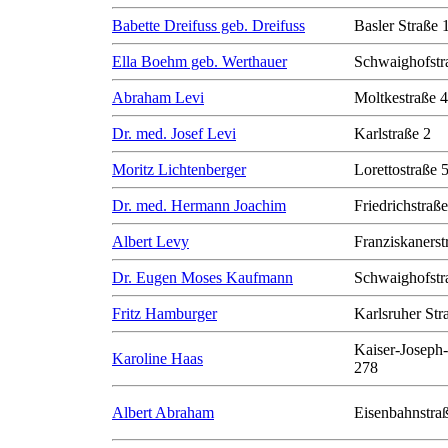
Babette Dreifuss geb. Dreifuss
Basler Straße 
Ella Boehm geb. Werthauer
Schwaighofstr
Abraham Levi
Moltkestraße 
Dr. med. Josef Levi
Karlstraße 2
Moritz Lichtenberger
Lorettostraße 
Dr. med. Hermann Joachim
Friedrichstraß
Albert Levy
Franziskanerst
Dr. Eugen Moses Kaufmann
Schwaighofstr
Fritz Hamburger
Karlsruher Str
Kaiser-Joseph-
Karoline Haas
278
Albert Abraham
Eisenbahnstra