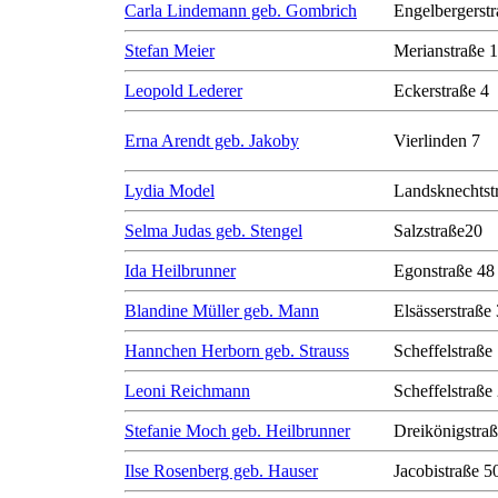
Carla Lindemann geb. Gombrich
Engelbergerstr
Stefan Meier
Merianstraße 
Leopold Lederer
Eckerstraße 4
Erna Arendt geb. Jakoby
Vierlinden 7
Lydia Model
Landsknechtst
Selma Judas geb. Stengel
Salzstraße20
Ida Heilbrunner
Egonstraße 48
Blandine Müller geb. Mann
Elsässerstraße
Hannchen Herborn geb. Strauss
Scheffelstraße
Leoni Reichmann
Scheffelstraße
Stefanie Moch geb. Heilbrunner
Dreikönigstra
Ilse Rosenberg geb. Hauser
Jacobistraße 50