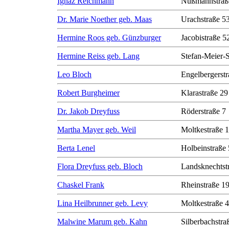
Ignaz Reichmann
Nußmannstraß
Dr. Marie Noether geb. Maas
Urachstraße 5
Hermine Roos geb. Günzburger
Jacobistraße 5
Hermine Reiss geb. Lang
Stefan-Meier-S
Leo Bloch
Engelbergerstr
Robert Burgheimer
Klarastraße 29
Dr. Jakob Dreyfuss
Röderstraße 7
Martha Mayer geb. Weil
Moltkestraße 
Berta Lenel
Holbeinstraße 
Flora Dreyfuss geb. Bloch
Landsknechtst
Chaskel Frank
Rheinstraße 1
Lina Heilbrunner geb. Levy
Moltkestraße 
Malwine Marum geb. Kahn
Silberbachstra