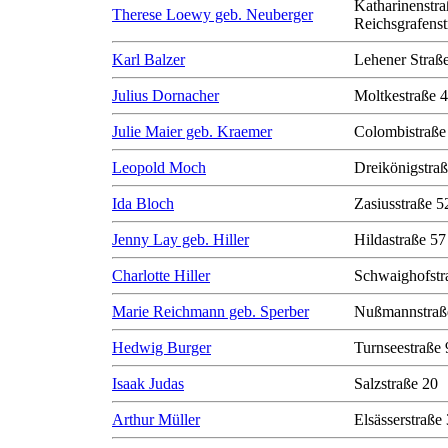
Katharinenstra
Therese Loewy geb. Neuberger
Reichsgrafenst
Karl Balzer
Lehener Straß
Julius Dornacher
Moltkestraße 
Julie Maier geb. Kraemer
Colombistraße
Leopold Moch
Dreikönigstra
Ida Bloch
Zasiusstraße 5
Jenny Lay geb. Hiller
Hildastraße 57
Charlotte Hiller
Schwaighofstr
Marie Reichmann geb. Sperber
Nußmannstraß
Hedwig Burger
Turnseestraße 
Isaak Judas
Salzstraße 20
Arthur Müller
Elsässerstraße