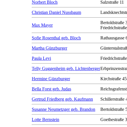
Norbert Bloch
Salzstraße 11
Christian Daniel Nussbaum
Landsknechtst
Bertoldstraße 
Max Mayer
Friedrichstraß
Sofie Rosenthal geb. Bloch
Rathausgasse 
Martha Günzburger
Günterstalstra
Paula Levi
Friedrichstraß
Telly Guggenheim geb. Lichtenberger
Erbprinzenstra
Hermine Günzburger
Kirchstraße 45
Bella Forst geb. Judas
Reichsgrafenst
Gertrud Friedberg geb. Kaufmann
Schillerstraße 
Susanne Neumetzger geb. Brandon
Bertoldstraße 
Lotte Bernstein
Goethestraße 