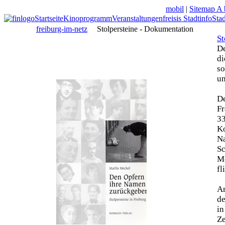
mobil
|
Sitemap A 
Startseite
Kinoprogramm
Veranstaltungen
freisis Stadtinfo
Sta
freiburg-im-netz
Stolpersteine - Dokumentation
St
De
di
so
un
De
Fr
33
Ko
N
Sc
Mo
fl
Am
de
in
Z