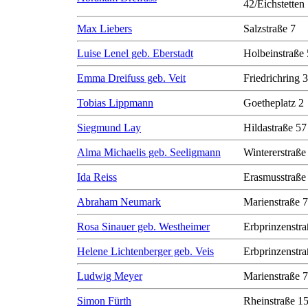
42/Eichstetten
Max Liebers
Salzstraße 7
Luise Lenel geb. Eberstadt
Holbeinstraße 
Emma Dreifuss geb. Veit
Friedrichring 
Tobias Lippmann
Goetheplatz 2
Siegmund Lay
Hildastraße 57
Alma Michaelis geb. Seeligmann
Wintererstraße
Ida Reiss
Erasmusstraße
Abraham Neumark
Marienstraße 7
Rosa Sinauer geb. Westheimer
Erbprinzenstra
Helene Lichtenberger geb. Veis
Erbprinzenstra
Ludwig Meyer
Marienstraße 7
Simon Fürth
Rheinstraße 1