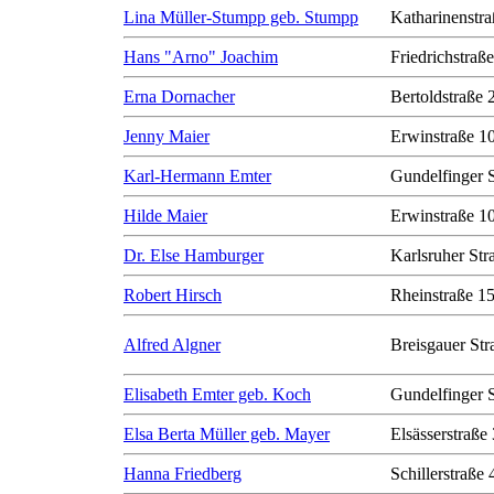
Lina Müller-Stumpp geb. Stumpp
Katharinenstra
Hans "Arno" Joachim
Friedrichstraß
Erna Dornacher
Bertoldstraße 
Jenny Maier
Erwinstraße 1
Karl-Hermann Emter
Gundelfinger 
Hilde Maier
Erwinstraße 1
Dr. Else Hamburger
Karlsruher Str
Robert Hirsch
Rheinstraße 1
Alfred Algner
Breisgauer Str
Elisabeth Emter geb. Koch
Gundelfinger 
Elsa Berta Müller geb. Mayer
Elsässerstraße
Hanna Friedberg
Schillerstraße 