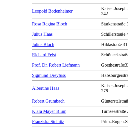
Kaiser-Joseph-
Leopold Bodenheimer
242
Rosa Regina Bloch
Starkenstraße 
Julius Haas
Schillerstraße 
Julius Bloch
Hildastraße 31
Richard Feist
Schöneckstraß
Prof. Dr. Robert Liefmann
Goethestraße3
Sigmund Dreyfuss
Habsburgerstr
Kaiser-Joseph-
Albertine Haas
278
Robert Grumbach
Günterstalstra
Klara Mayer-Blum
Turnseestraße 
Franziska Steinitz
Prinz-Eugen-S