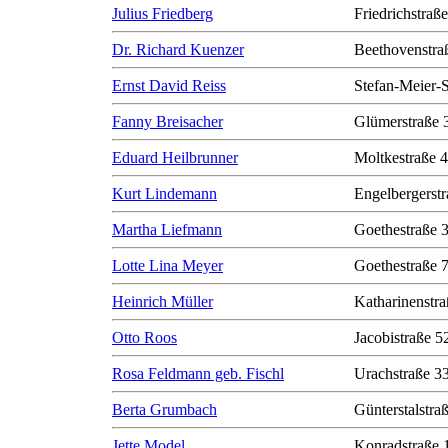
Julius Friedberg
Friedrichstraß
Dr. Richard Kuenzer
Beethovenstra
Ernst David Reiss
Stefan-Meier-S
Fanny Breisacher
Glümerstraße 
Eduard Heilbrunner
Moltkestraße 
Kurt Lindemann
Engelbergerstr
Martha Liefmann
Goethestraße 
Lotte Lina Meyer
Goethestraße 
Heinrich Müller
Katharinenstra
Otto Roos
Jacobistraße 5
Rosa Feldmann geb. Fischl
Urachstraße 3
Berta Grumbach
Günterstalstra
Jette Model
Konradstraße 