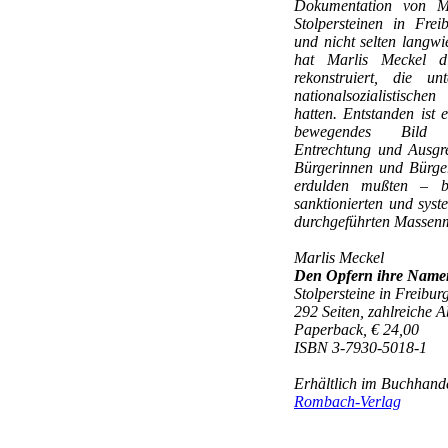
Dokumentation von M
Stolpersteinen in Fre
und nicht selten langw
hat Marlis Meckel d
rekonstruiert, die u
nationalsozialistisch
hatten. Entstanden ist 
bewegendes Bild
Entrechtung und Ausgre
Bürgerinnen und Bürge
erdulden mußten – bi
sanktionierten und syst
durchgeführten Massen
Marlis Meckel
Den Opfern ihre Name
Stolpersteine in Freibur
292 Seiten, zahlreiche 
Paperback, € 24,00
ISBN 3-7930-5018-1
Erhältlich im Buchhande
Rombach-Verlag