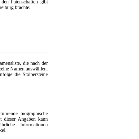
den Patenschaften gibt
reiburg brachte:
mensliste, die nach der
nzelne Namen auswählen.
nfolge die Stolpersteine
führende biographische
it dieser Angaben kann
rliche Informationen
kel.