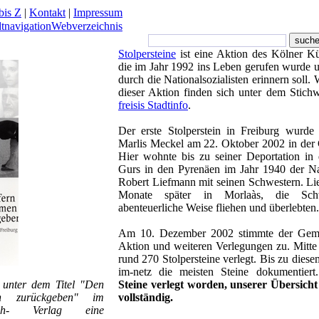
bis Z
|
Kontakt
|
Impressum
dtnavigation
Webverzeichnis
Stolpersteine
ist eine Aktion des Kölner K
die im Jahr 1992 ins Leben gerufen wurde u
durch die Nationalsozialisten erinnern soll.
dieser Aktion finden sich unter dem Stichw
freisis Stadtinfo
.
Der erste Stolperstein in Freiburg wurde 
Marlis Meckel am 22. Oktober 2002 in der G
Hier wohnte bis zu seiner Deportation in 
Gurs in den Pyrenäen im Jahr 1940 der Na
Robert Liefmann mit seinen Schwestern. Lie
Monate später in Morlaàs, die Sch
abenteuerliche Weise fliehen und überlebten.
Am 10. Dezember 2002 stimmte der Gemei
Aktion und weiteren Verlegungen zu. Mitte
rund 270 Stolpersteine verlegt. Bis zu diese
im-netz die meisten Steine dokumentier
 unter dem Titel "Den
Steine verlegt worden, unserer Übersicht
n zurückgeben" im
vollständig.
ach- Verlag eine