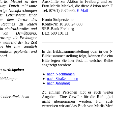
arlis Meckel zu den
Auskünfte zur Aktion in Freiburg und zu 
iburg. Durch mühsame
Frau Marlis Meckel, die diese Aktion nach F
ierige Nachforschungen
Tel. (0761) 7075995,
E-Mail
ie Lebenswege jener
nter dem Terror des
Konto Stolpersteine
en Regimes zu leiden
Konto-Nr. 10 200 24 600
ein eindrucksvolles und
SEB-Bank Freiburg
 von Demütigung,
BLZ 680 101 11
nzung, die Freiburger
r während der NS-Zeit
s hin zum staatlich
ematisch geplanten und
In der Bildzusammenstellung oder in der Na
mord.
Bildzusammenstellung folgt, können Sie ei
Bitte legen Sie hier fest, in welcher Reihe
angezeigt werden:
n zurückgeben
g
►
nach Nachnamen
Abbildungen
►
nach Straßennamen
►
nach Jahrgang
Zu einigen Personen gibt es auch weiter
l oder direkt beim
Angaben. Eine Gewähr für die Richtigke
nicht übernommen werden. Für ausfüh
verweisen wir auf das Buch von Marlis Mec