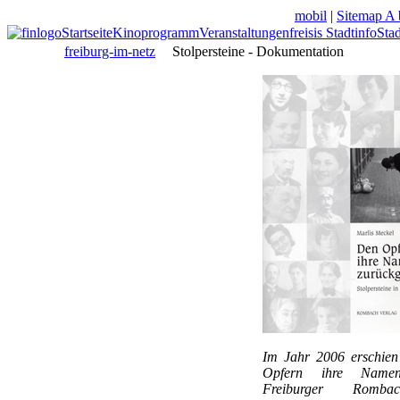
mobil
|
Sitemap A 
Startseite
Kinoprogramm
Veranstaltungen
freisis Stadtinfo
Sta
freiburg-im-netz
Stolpersteine - Dokumentation
Im Jahr 2006 erschien
Opfern ihre Name
Freiburger Romb