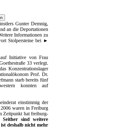
ünstlers Gunter Demnig,
nd an die Deportationen
 Weitere Informationen zu
ort Stolpersteine bei
►
auf Initiative von Frau
oethestraße 33 verlegt.
das Konzentrationslager
tionalökonom Prof. Dr.
fmann starb bereits fünf
western konnten auf
nderat einstimmig der
 2006 waren in Freiburg
m Zeitpunkt hat freiburg-
t.
Seither sind weitere
 ist deshalb nicht mehr