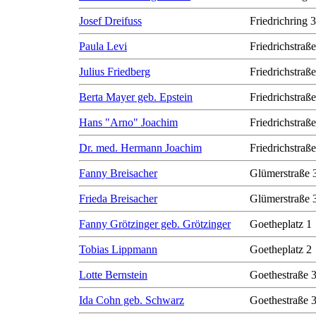
Josef Dreifuss
Friedrichring 
Paula Levi
Friedrichstraß
Julius Friedberg
Friedrichstraß
Berta Mayer geb. Epstein
Friedrichstraß
Hans "Arno" Joachim
Friedrichstraß
Dr. med. Hermann Joachim
Friedrichstraß
Fanny Breisacher
Glümerstraße 
Frieda Breisacher
Glümerstraße 
Fanny Grötzinger geb. Grötzinger
Goetheplatz 1
Tobias Lippmann
Goetheplatz 2
Lotte Bernstein
Goethestraße 
Ida Cohn geb. Schwarz
Goethestraße 