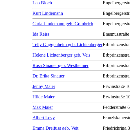
Leo Bloch
Engelbergerstr
Kurt Lindemann
Engelbergerstr
Carla Lindemann geb. Gombrich
Engelbergerstr
Ida Reiss
Erasmusstraße
Telly Guggenheim geb. Lichtenberger
Erbprinzenstra
Helene Lichtenberger geb. Veis
Erbprinzenstra
Rosa Sinauer geb. Westheimer
Erbprinzenstra
Dr. Erika Sinauer
Erbprinzenstra
Jenny Maier
Erwinstraße 1
Hilde Maier
Erwinstraße 1
Max Maier
Fedderstraße 6
Albert Levy
Franziskanerst
Emma Dreifuss geb. Veit
Friedrichring 