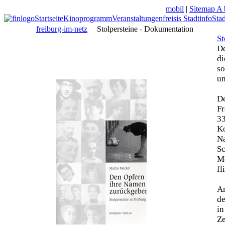
mobil
|
Sitemap A 
Startseite
Kinoprogramm
Veranstaltungen
freisis Stadtinfo
Sta
freiburg-im-netz
Stolpersteine - Dokumentation
St
De
di
so
un
De
Fr
33
Ko
N
Sc
Mo
fl
Am
de
in
Z