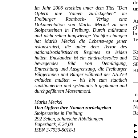
d
Im Jahr 2006 erschien unter dem Titel "Den
un
Opfern ihre Namen zurückgeben" im
Freiburger Rombach- Verlag eine
Au
Dokumentation von Marlis Meckel zu den
gi
Stolpersteinen in Freiburg. Durch mühsame
br
und nicht selten langwierige Nachforschungen
Te
hat Marlis Meckel die Lebenswege jener
rekonstruiert, die unter dem Terror des
Ko
nationalsozialistischen Regimes zu leiden
hatten. Entstanden ist ein eindrucksvolles und
Ko
bewegendes Bild von Demütigung,
S
Entrechtung und Ausgrenzung, die Freiburger
B
Bürgerinnen und Bürger während der NS-Zeit
erdulden mußten – bis hin zum staatlich
sanktionierten und systematisch geplanten und
durchgeführten Massenmord.
In
na
Marlis Meckel
N
Den Opfern ihre Namen zurückgeben
Re
Stolpersteine in Freiburg
292 Seiten, zahlreiche Abbildungen
Paperback, € 24,00
ISBN 3-7930-5018-1