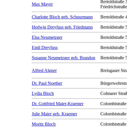
Bertoldstraße 
Max Mayer
Friedrichstraß
Charlotte Bloch geb. Schnurmann
Bertoldstraße 
Hedwig Dreyfuss geb. Friedmann
Bertoldstraße 
Elsa Neumetzger
Bertoldstraße 
Emil Dreyfuss
Bertoldstraße 
Susanne Neumetzger geb. Brandon
Bertoldstraße 
Alfred Algner
Breisgauer Str
Dr. Paul Noether
Bürgerwehrstr
Lydia Bloch
Colmarer Stra
Dr. Gottfried Maier-Kraemer
Colombistraße
Julie Maier geb. Kraemer
Colombistraße
Moritz Bloch
Colombistraße