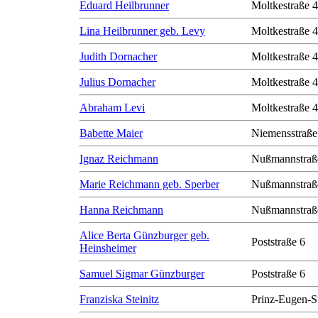
Eduard Heilbrunner
Moltkestraße 
Lina Heilbrunner geb. Levy
Moltkestraße 
Judith Dornacher
Moltkestraße 
Julius Dornacher
Moltkestraße 
Abraham Levi
Moltkestraße 
Babette Maier
Niemensstraße
Ignaz Reichmann
Nußmannstraß
Marie Reichmann geb. Sperber
Nußmannstraß
Hanna Reichmann
Nußmannstraß
Alice Berta Günzburger geb.
Poststraße 6
Heinsheimer
Samuel Sigmar Günzburger
Poststraße 6
Franziska Steinitz
Prinz-Eugen-S