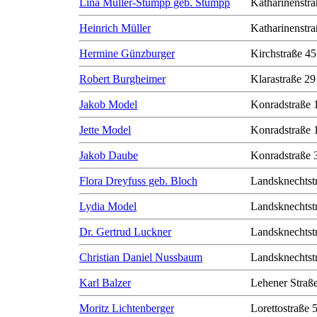
Lina Müller-Stumpp geb. Stumpp
Katharinenstra
Heinrich Müller
Katharinenstra
Hermine Günzburger
Kirchstraße 45
Robert Burgheimer
Klarastraße 29
Jakob Model
Konradstraße 
Jette Model
Konradstraße 
Jakob Daube
Konradstraße 
Flora Dreyfuss geb. Bloch
Landsknechtst
Lydia Model
Landsknechtst
Dr. Gertrud Luckner
Landsknechtst
Christian Daniel Nussbaum
Landsknechtst
Karl Balzer
Lehener Straß
Moritz Lichtenberger
Lorettostraße 