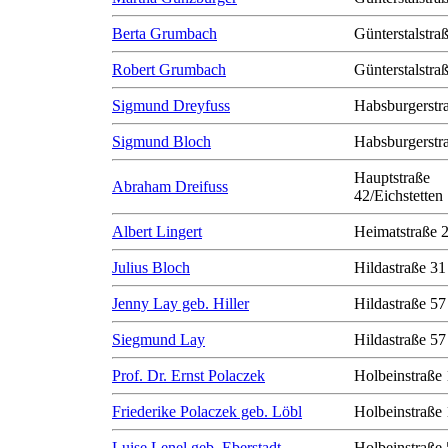
Berta Grumbach
Günterstalstra
Robert Grumbach
Günterstalstra
Sigmund Dreyfuss
Habsburgerstr
Sigmund Bloch
Habsburgerstr
Hauptstraße
Abraham Dreifuss
42/Eichstetten
Albert Lingert
Heimatstraße 
Julius Bloch
Hildastraße 31
Jenny Lay geb. Hiller
Hildastraße 57
Siegmund Lay
Hildastraße 57
Prof. Dr. Ernst Polaczek
Holbeinstraße
Friederike Polaczek geb. Löbl
Holbeinstraße
Luise Lenel geb. Eberstadt
Holbeinstraße 