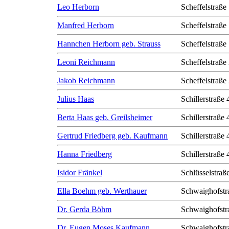
Leo Herborn
Scheffelstraße
Manfred Herborn
Scheffelstraße
Hannchen Herborn geb. Strauss
Scheffelstraße
Leoni Reichmann
Scheffelstraße
Jakob Reichmann
Scheffelstraße
Julius Haas
Schillerstraße 
Berta Haas geb. Greilsheimer
Schillerstraße 
Gertrud Friedberg geb. Kaufmann
Schillerstraße 
Hanna Friedberg
Schillerstraße 
Isidor Fränkel
Schlüsselstraß
Ella Boehm geb. Werthauer
Schwaighofstr
Dr. Gerda Böhm
Schwaighofstr
Dr. Eugen Moses Kaufmann
Schwaighofstr