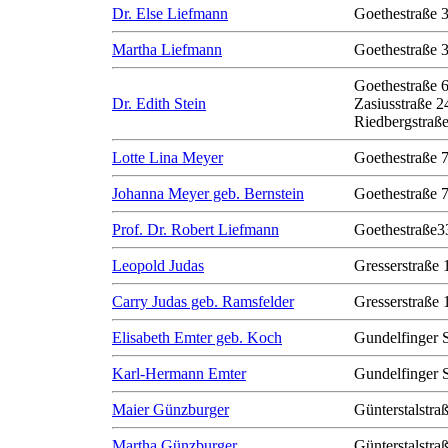
Dr. Else Liefmann
Goethestraße 
Martha Liefmann
Goethestraße 
Goethestraße 
Dr. Edith Stein
Zasiusstraße 2
Riedbergstraße
Lotte Lina Meyer
Goethestraße 
Johanna Meyer geb. Bernstein
Goethestraße 
Prof. Dr. Robert Liefmann
Goethestraße3
Leopold Judas
Gresserstraße 
Carry Judas geb. Ramsfelder
Gresserstraße 
Elisabeth Emter geb. Koch
Gundelfinger 
Karl-Hermann Emter
Gundelfinger 
Maier Günzburger
Günterstalstra
Martha Günzburger
Günterstalstra