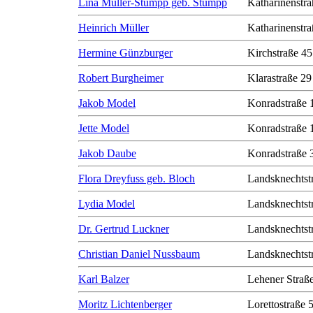
Lina Müller-Stumpp geb. Stumpp
Katharinenstra
Heinrich Müller
Katharinenstra
Hermine Günzburger
Kirchstraße 45
Robert Burgheimer
Klarastraße 29
Jakob Model
Konradstraße 
Jette Model
Konradstraße 
Jakob Daube
Konradstraße 
Flora Dreyfuss geb. Bloch
Landsknechtst
Lydia Model
Landsknechtst
Dr. Gertrud Luckner
Landsknechtst
Christian Daniel Nussbaum
Landsknechtst
Karl Balzer
Lehener Straß
Moritz Lichtenberger
Lorettostraße 