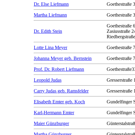
Dr. Else Liefmann
Goethestraße 
Martha Liefmann
Goethestraße 
Goethestraße 
Dr. Edith Stein
Zasiusstraße 2
Riedbergstraße
Lotte Lina Meyer
Goethestraße 
Johanna Meyer geb. Bernstein
Goethestraße 
Prof. Dr. Robert Liefmann
Goethestraße3
Leopold Judas
Gresserstraße 
Carry Judas geb. Ramsfelder
Gresserstraße 
Elisabeth Emter geb. Koch
Gundelfinger 
Karl-Hermann Emter
Gundelfinger 
Maier Günzburger
Günterstalstra
Martha Günzburger
Günterstalstra