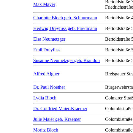
Bertoldstraße 
Max Mayer
Friedrichstraß
Charlotte Bloch geb. Schnurmann
Bertoldstraße 
Hedwig Dreyfuss geb. Friedmann
Bertoldstraße 
Elsa Neumetzger
Bertoldstraße 
Emil Dreyfuss
Bertoldstraße 
Susanne Neumetzger geb. Brandon
Bertoldstraße 
Alfred Algner
Breisgauer Str
Dr. Paul Noether
Bürgerwehrstr
Lydia Bloch
Colmarer Stra
Dr. Gottfried Maier-Kraemer
Colombistraße
Julie Maier geb. Kraemer
Colombistraße
Moritz Bloch
Colombistraße