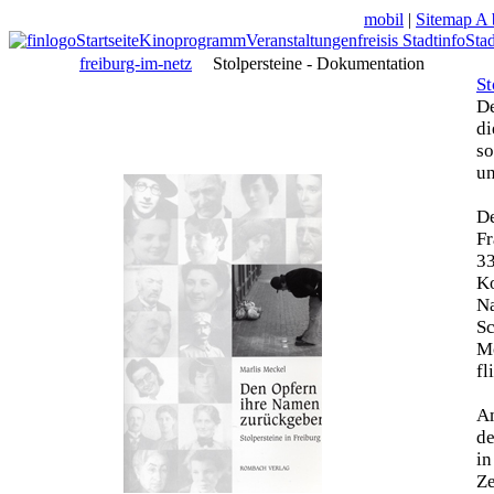
mobil
|
Sitemap A 
Startseite
Kinoprogramm
Veranstaltungen
freisis Stadtinfo
Sta
freiburg-im-netz
Stolpersteine - Dokumentation
St
De
di
so
un
De
Fr
33
Ko
N
Sc
Mo
fl
Am
de
in
Z