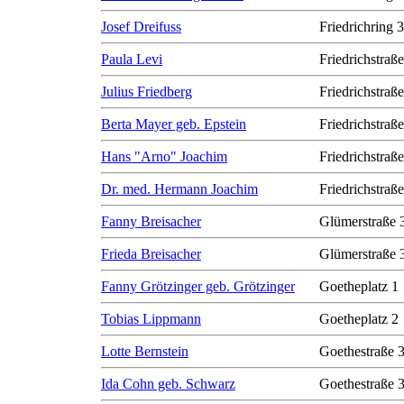
Josef Dreifuss
Friedrichring 
Paula Levi
Friedrichstraß
Julius Friedberg
Friedrichstraß
Berta Mayer geb. Epstein
Friedrichstraß
Hans "Arno" Joachim
Friedrichstraß
Dr. med. Hermann Joachim
Friedrichstraß
Fanny Breisacher
Glümerstraße 
Frieda Breisacher
Glümerstraße 
Fanny Grötzinger geb. Grötzinger
Goetheplatz 1
Tobias Lippmann
Goetheplatz 2
Lotte Bernstein
Goethestraße 
Ida Cohn geb. Schwarz
Goethestraße 