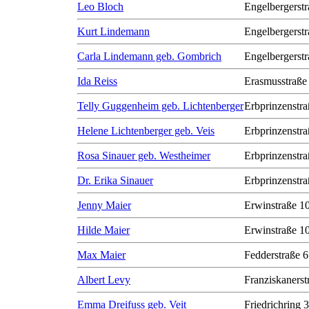
Leo Bloch
Engelbergerstr
Kurt Lindemann
Engelbergerstr
Carla Lindemann geb. Gombrich
Engelbergerstr
Ida Reiss
Erasmusstraße
Telly Guggenheim geb. Lichtenberger
Erbprinzenstra
Helene Lichtenberger geb. Veis
Erbprinzenstra
Rosa Sinauer geb. Westheimer
Erbprinzenstra
Dr. Erika Sinauer
Erbprinzenstra
Jenny Maier
Erwinstraße 1
Hilde Maier
Erwinstraße 1
Max Maier
Fedderstraße 6
Albert Levy
Franziskanerst
Emma Dreifuss geb. Veit
Friedrichring 