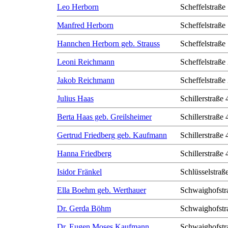
Leo Herborn
Scheffelstraße
Manfred Herborn
Scheffelstraße
Hannchen Herborn geb. Strauss
Scheffelstraße
Leoni Reichmann
Scheffelstraße
Jakob Reichmann
Scheffelstraße
Julius Haas
Schillerstraße 
Berta Haas geb. Greilsheimer
Schillerstraße 
Gertrud Friedberg geb. Kaufmann
Schillerstraße 
Hanna Friedberg
Schillerstraße 
Isidor Fränkel
Schlüsselstraß
Ella Boehm geb. Werthauer
Schwaighofstr
Dr. Gerda Böhm
Schwaighofstr
Dr. Eugen Moses Kaufmann
Schwaighofstr