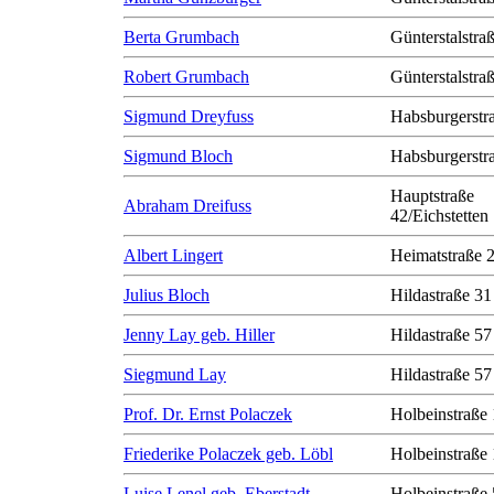
Berta Grumbach
Günterstalstra
Robert Grumbach
Günterstalstra
Sigmund Dreyfuss
Habsburgerstr
Sigmund Bloch
Habsburgerstr
Hauptstraße
Abraham Dreifuss
42/Eichstetten
Albert Lingert
Heimatstraße 
Julius Bloch
Hildastraße 31
Jenny Lay geb. Hiller
Hildastraße 57
Siegmund Lay
Hildastraße 57
Prof. Dr. Ernst Polaczek
Holbeinstraße
Friederike Polaczek geb. Löbl
Holbeinstraße
Luise Lenel geb. Eberstadt
Holbeinstraße 