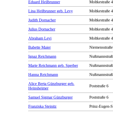
Eduard Heilbrunner
Moltkestraße 
Lina Heilbrunner geb. Levy
Moltkestraße 
Judith Dornacher
Moltkestraße 
Julius Dornacher
Moltkestraße 
Abraham Levi
Moltkestraße 
Babette Maier
Niemensstraße
Ignaz Reichmann
Nußmannstraß
Marie Reichmann geb. Sperber
Nußmannstraß
Hanna Reichmann
Nußmannstraß
Alice Berta Günzburger geb.
Poststraße 6
Heinsheimer
Samuel Sigmar Günzburger
Poststraße 6
Franziska Steinitz
Prinz-Eugen-S