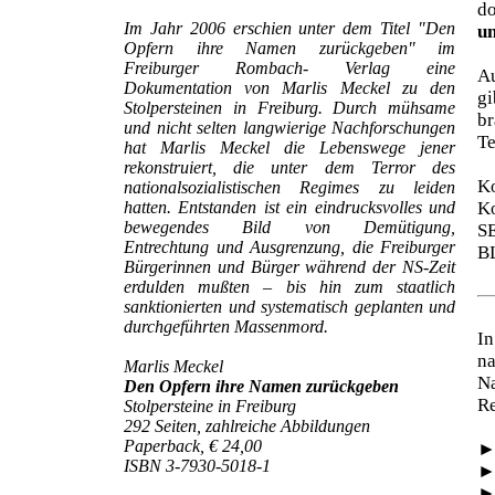
d
Im Jahr 2006 erschien unter dem Titel "Den
un
Opfern ihre Namen zurückgeben" im
Freiburger Rombach- Verlag eine
Au
Dokumentation von Marlis Meckel zu den
gi
Stolpersteinen in Freiburg. Durch mühsame
br
und nicht selten langwierige Nachforschungen
Te
hat Marlis Meckel die Lebenswege jener
rekonstruiert, die unter dem Terror des
Ko
nationalsozialistischen Regimes zu leiden
hatten. Entstanden ist ein eindrucksvolles und
Ko
bewegendes Bild von Demütigung,
S
Entrechtung und Ausgrenzung, die Freiburger
B
Bürgerinnen und Bürger während der NS-Zeit
erdulden mußten – bis hin zum staatlich
sanktionierten und systematisch geplanten und
durchgeführten Massenmord.
In
na
Marlis Meckel
N
Den Opfern ihre Namen zurückgeben
Re
Stolpersteine in Freiburg
292 Seiten, zahlreiche Abbildungen
Paperback, € 24,00
ISBN 3-7930-5018-1