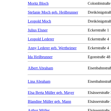
Moritz Bloch
Colombistraße
Stefanie Moch geb. Heilbrunner
Dreikönigstra
Leopold Moch
Dreikönigstra
Julius Elsner
Eckerstraße 1
Leopold Lederer
Eckerstraße 4
Anny Lederer geb. Wertheimer
Eckerstraße 4
Ida Heilbrunner
Egonstraße 48
Albert Abraham
Eisenbahnstra
Lina Abraham
Eisenbahnstra
Elsa Berta Müller geb. Mayer
Elsässerstraße
Blandine Müller geb. Mann
Elsässerstraße
Arthur Müller
Elsässerstraße