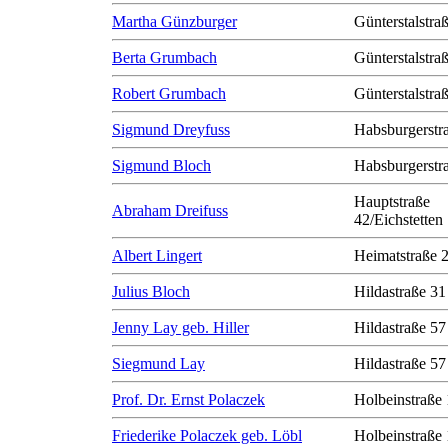
Martha Günzburger
Günterstalstra
Berta Grumbach
Günterstalstra
Robert Grumbach
Günterstalstra
Sigmund Dreyfuss
Habsburgerstr
Sigmund Bloch
Habsburgerstr
Hauptstraße
Abraham Dreifuss
42/Eichstetten
Albert Lingert
Heimatstraße 
Julius Bloch
Hildastraße 31
Jenny Lay geb. Hiller
Hildastraße 57
Siegmund Lay
Hildastraße 57
Prof. Dr. Ernst Polaczek
Holbeinstraße
Friederike Polaczek geb. Löbl
Holbeinstraße