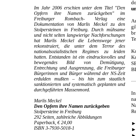
d
Im Jahr 2006 erschien unter dem Titel "Den
un
Opfern ihre Namen zurückgeben" im
Freiburger Rombach- Verlag eine
Au
Dokumentation von Marlis Meckel zu den
gi
Stolpersteinen in Freiburg. Durch mühsame
br
und nicht selten langwierige Nachforschungen
Te
hat Marlis Meckel die Lebenswege jener
rekonstruiert, die unter dem Terror des
Ko
nationalsozialistischen Regimes zu leiden
hatten. Entstanden ist ein eindrucksvolles und
Ko
bewegendes Bild von Demütigung,
S
Entrechtung und Ausgrenzung, die Freiburger
B
Bürgerinnen und Bürger während der NS-Zeit
erdulden mußten – bis hin zum staatlich
sanktionierten und systematisch geplanten und
durchgeführten Massenmord.
In
na
Marlis Meckel
N
Den Opfern ihre Namen zurückgeben
Re
Stolpersteine in Freiburg
292 Seiten, zahlreiche Abbildungen
Paperback, € 24,00
ISBN 3-7930-5018-1