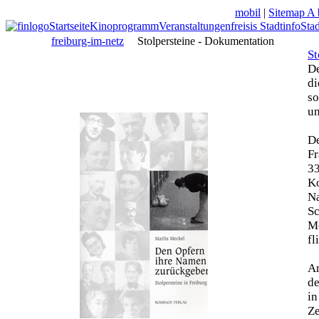
mobil
|
Sitemap A 
Startseite
Kinoprogramm
Veranstaltungen
freisis Stadtinfo
Sta
freiburg-im-netz
Stolpersteine - Dokumentation
St
De
di
so
un
De
Fr
33
Ko
N
Sc
Mo
fl
Am
de
in
Z