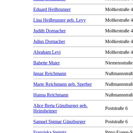
Eduard Heilbrunner
Moltkestraße 
Lina Heilbrunner geb. Levy
Moltkestraße 
Judith Dornacher
Moltkestraße 
Julius Dornacher
Moltkestraße 
Abraham Levi
Moltkestraße 
Babette Maier
Niemensstraße
Ignaz Reichmann
Nußmannstraß
Marie Reichmann geb. Sperber
Nußmannstraß
Hanna Reichmann
Nußmannstraß
Alice Berta Günzburger geb.
Poststraße 6
Heinsheimer
Samuel Sigmar Günzburger
Poststraße 6
Franziska Steinitz
Prinz-Eugen-S