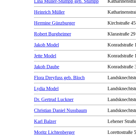
Lina Müller-Stumpp geb. Stumpp
Katharinenstra
Heinrich Müller
Katharinenstra
Hermine Günzburger
Kirchstraße 45
Robert Burgheimer
Klarastraße 29
Jakob Model
Konradstraße 
Jette Model
Konradstraße 
Jakob Daube
Konradstraße 
Flora Dreyfuss geb. Bloch
Landsknechtst
Lydia Model
Landsknechtst
Dr. Gertrud Luckner
Landsknechtst
Christian Daniel Nussbaum
Landsknechtst
Karl Balzer
Lehener Straß
Moritz Lichtenberger
Lorettostraße 