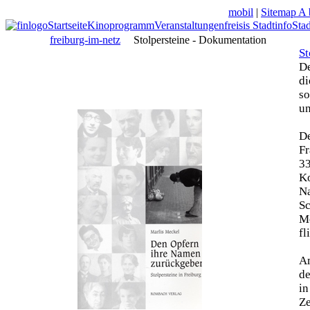
mobil
|
Sitemap A 
Startseite
Kinoprogramm
Veranstaltungen
freisis Stadtinfo
Sta
freiburg-im-netz
Stolpersteine - Dokumentation
St
De
di
so
un
De
Fr
33
Ko
N
Sc
Mo
fl
Am
de
in
Z