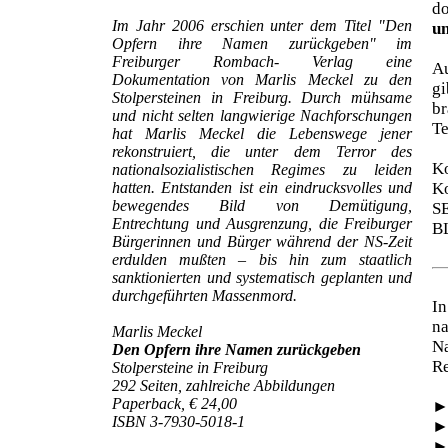
d
Im Jahr 2006 erschien unter dem Titel "Den
un
Opfern ihre Namen zurückgeben" im
Freiburger Rombach- Verlag eine
Au
Dokumentation von Marlis Meckel zu den
gi
Stolpersteinen in Freiburg. Durch mühsame
br
und nicht selten langwierige Nachforschungen
Te
hat Marlis Meckel die Lebenswege jener
rekonstruiert, die unter dem Terror des
Ko
nationalsozialistischen Regimes zu leiden
hatten. Entstanden ist ein eindrucksvolles und
Ko
bewegendes Bild von Demütigung,
S
Entrechtung und Ausgrenzung, die Freiburger
B
Bürgerinnen und Bürger während der NS-Zeit
erdulden mußten – bis hin zum staatlich
sanktionierten und systematisch geplanten und
durchgeführten Massenmord.
In
na
Marlis Meckel
N
Den Opfern ihre Namen zurückgeben
Re
Stolpersteine in Freiburg
292 Seiten, zahlreiche Abbildungen
Paperback, € 24,00
ISBN 3-7930-5018-1