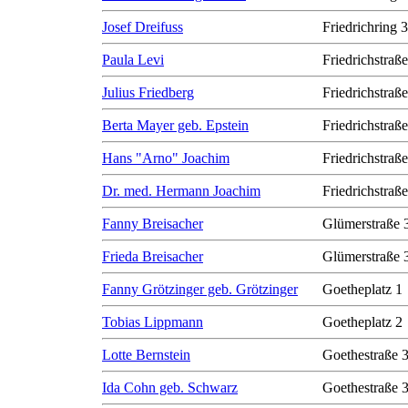
Josef Dreifuss
Friedrichring 
Paula Levi
Friedrichstraß
Julius Friedberg
Friedrichstraß
Berta Mayer geb. Epstein
Friedrichstraß
Hans "Arno" Joachim
Friedrichstraß
Dr. med. Hermann Joachim
Friedrichstraß
Fanny Breisacher
Glümerstraße 
Frieda Breisacher
Glümerstraße 
Fanny Grötzinger geb. Grötzinger
Goetheplatz 1
Tobias Lippmann
Goetheplatz 2
Lotte Bernstein
Goethestraße 
Ida Cohn geb. Schwarz
Goethestraße 