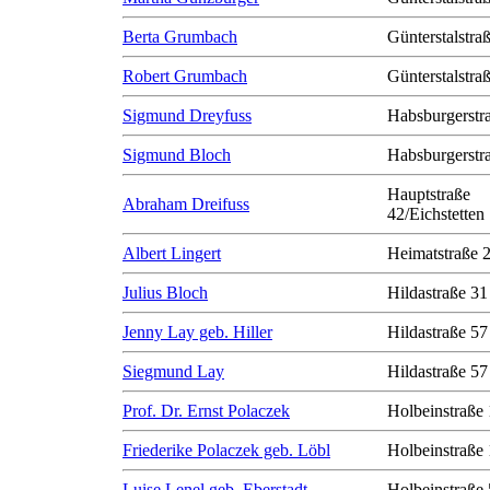
Berta Grumbach
Günterstalstra
Robert Grumbach
Günterstalstra
Sigmund Dreyfuss
Habsburgerstr
Sigmund Bloch
Habsburgerstr
Hauptstraße
Abraham Dreifuss
42/Eichstetten
Albert Lingert
Heimatstraße 
Julius Bloch
Hildastraße 31
Jenny Lay geb. Hiller
Hildastraße 57
Siegmund Lay
Hildastraße 57
Prof. Dr. Ernst Polaczek
Holbeinstraße
Friederike Polaczek geb. Löbl
Holbeinstraße
Luise Lenel geb. Eberstadt
Holbeinstraße 