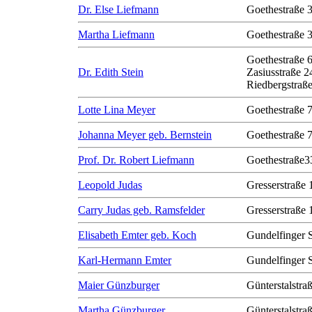
Dr. Else Liefmann
Goethestraße 
Martha Liefmann
Goethestraße 
Goethestraße 
Dr. Edith Stein
Zasiusstraße 2
Riedbergstraße
Lotte Lina Meyer
Goethestraße 
Johanna Meyer geb. Bernstein
Goethestraße 
Prof. Dr. Robert Liefmann
Goethestraße3
Leopold Judas
Gresserstraße 
Carry Judas geb. Ramsfelder
Gresserstraße 
Elisabeth Emter geb. Koch
Gundelfinger 
Karl-Hermann Emter
Gundelfinger 
Maier Günzburger
Günterstalstra
Martha Günzburger
Günterstalstra