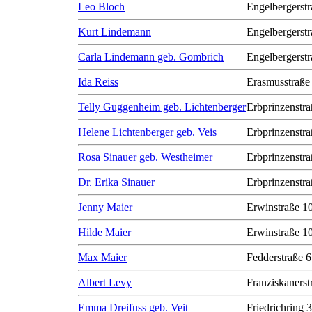
Leo Bloch
Engelbergerstr
Kurt Lindemann
Engelbergerstr
Carla Lindemann geb. Gombrich
Engelbergerstr
Ida Reiss
Erasmusstraße
Telly Guggenheim geb. Lichtenberger
Erbprinzenstra
Helene Lichtenberger geb. Veis
Erbprinzenstra
Rosa Sinauer geb. Westheimer
Erbprinzenstra
Dr. Erika Sinauer
Erbprinzenstra
Jenny Maier
Erwinstraße 1
Hilde Maier
Erwinstraße 1
Max Maier
Fedderstraße 6
Albert Levy
Franziskanerst
Emma Dreifuss geb. Veit
Friedrichring 