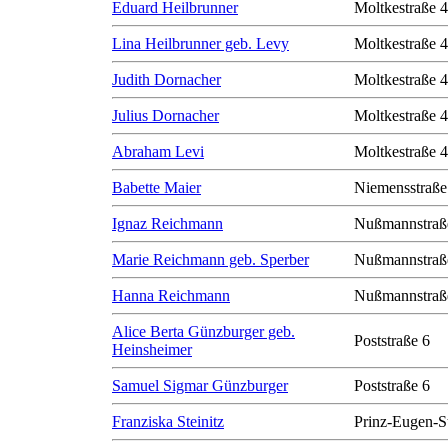
Eduard Heilbrunner
Moltkestraße 
Lina Heilbrunner geb. Levy
Moltkestraße 
Judith Dornacher
Moltkestraße 
Julius Dornacher
Moltkestraße 
Abraham Levi
Moltkestraße 
Babette Maier
Niemensstraße
Ignaz Reichmann
Nußmannstraß
Marie Reichmann geb. Sperber
Nußmannstraß
Hanna Reichmann
Nußmannstraß
Alice Berta Günzburger geb.
Poststraße 6
Heinsheimer
Samuel Sigmar Günzburger
Poststraße 6
Franziska Steinitz
Prinz-Eugen-S