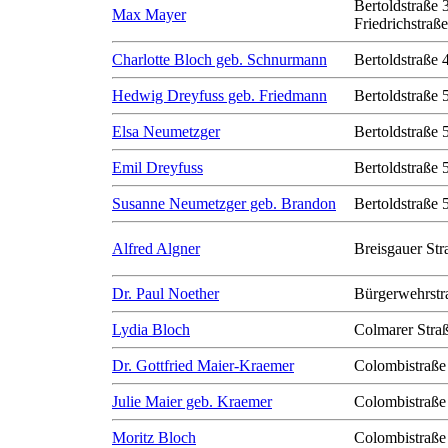
Bertoldstraße 
Max Mayer
Friedrichstraß
Charlotte Bloch geb. Schnurmann
Bertoldstraße 
Hedwig Dreyfuss geb. Friedmann
Bertoldstraße 
Elsa Neumetzger
Bertoldstraße 
Emil Dreyfuss
Bertoldstraße 
Susanne Neumetzger geb. Brandon
Bertoldstraße 
Alfred Algner
Breisgauer Str
Dr. Paul Noether
Bürgerwehrstr
Lydia Bloch
Colmarer Stra
Dr. Gottfried Maier-Kraemer
Colombistraße
Julie Maier geb. Kraemer
Colombistraße
Moritz Bloch
Colombistraße