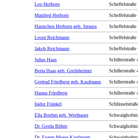
Leo Herborn
Scheffelstraße
Manfred Herborn
Scheffelstraße
Hannchen Herborn geb. Strauss
Scheffelstraße
Leoni Reichmann
Scheffelstraße
Jakob Reichmann
Scheffelstraße
Julius Haas
Schillerstraße 
Berta Haas geb. Greilsheimer
Schillerstraße 
Gertrud Friedberg geb. Kaufmann
Schillerstraße 
Hanna Friedberg
Schillerstraße 
Isidor Fränkel
Schlüsselstraß
Ella Boehm geb. Werthauer
Schwaighofstr
Dr. Gerda Böhm
Schwaighofstr
Dr. Eugen Moses Kaufmann
Schwaighofstr