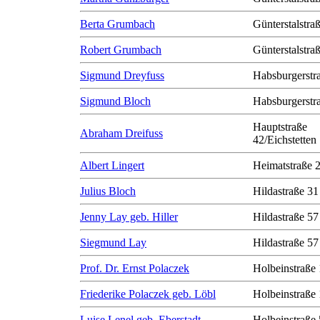
Berta Grumbach
Günterstalstra
Robert Grumbach
Günterstalstra
Sigmund Dreyfuss
Habsburgerstr
Sigmund Bloch
Habsburgerstr
Hauptstraße
Abraham Dreifuss
42/Eichstetten
Albert Lingert
Heimatstraße 
Julius Bloch
Hildastraße 31
Jenny Lay geb. Hiller
Hildastraße 57
Siegmund Lay
Hildastraße 57
Prof. Dr. Ernst Polaczek
Holbeinstraße
Friederike Polaczek geb. Löbl
Holbeinstraße
Luise Lenel geb. Eberstadt
Holbeinstraße 