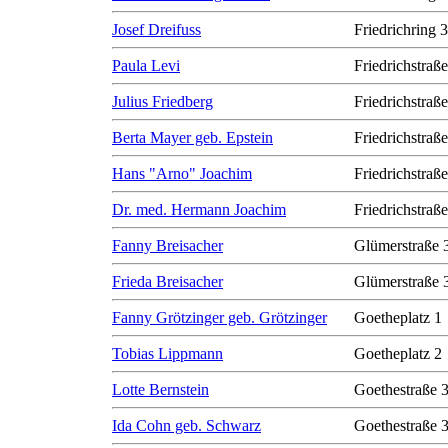
Josef Dreifuss
Friedrichring 
Paula Levi
Friedrichstraß
Julius Friedberg
Friedrichstraß
Berta Mayer geb. Epstein
Friedrichstraß
Hans "Arno" Joachim
Friedrichstraß
Dr. med. Hermann Joachim
Friedrichstraß
Fanny Breisacher
Glümerstraße 
Frieda Breisacher
Glümerstraße 
Fanny Grötzinger geb. Grötzinger
Goetheplatz 1
Tobias Lippmann
Goetheplatz 2
Lotte Bernstein
Goethestraße 
Ida Cohn geb. Schwarz
Goethestraße 