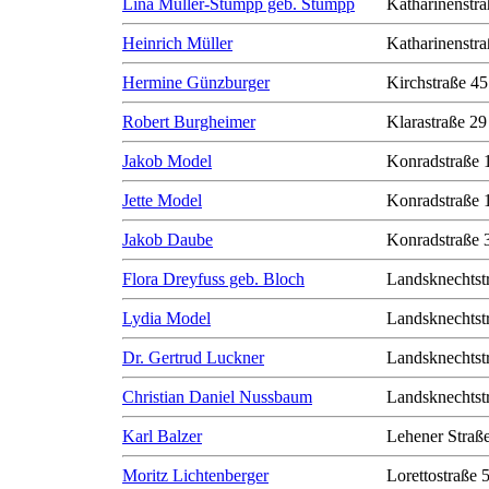
Lina Müller-Stumpp geb. Stumpp
Katharinenstra
Heinrich Müller
Katharinenstra
Hermine Günzburger
Kirchstraße 45
Robert Burgheimer
Klarastraße 29
Jakob Model
Konradstraße 
Jette Model
Konradstraße 
Jakob Daube
Konradstraße 
Flora Dreyfuss geb. Bloch
Landsknechtst
Lydia Model
Landsknechtst
Dr. Gertrud Luckner
Landsknechtst
Christian Daniel Nussbaum
Landsknechtst
Karl Balzer
Lehener Straß
Moritz Lichtenberger
Lorettostraße 