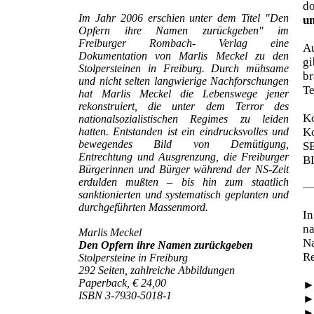
d
Im Jahr 2006 erschien unter dem Titel "Den
un
Opfern ihre Namen zurückgeben" im
Freiburger Rombach- Verlag eine
Au
Dokumentation von Marlis Meckel zu den
gi
Stolpersteinen in Freiburg. Durch mühsame
br
und nicht selten langwierige Nachforschungen
Te
hat Marlis Meckel die Lebenswege jener
rekonstruiert, die unter dem Terror des
Ko
nationalsozialistischen Regimes zu leiden
hatten. Entstanden ist ein eindrucksvolles und
Ko
bewegendes Bild von Demütigung,
S
Entrechtung und Ausgrenzung, die Freiburger
B
Bürgerinnen und Bürger während der NS-Zeit
erdulden mußten – bis hin zum staatlich
sanktionierten und systematisch geplanten und
durchgeführten Massenmord.
In
na
Marlis Meckel
N
Den Opfern ihre Namen zurückgeben
Re
Stolpersteine in Freiburg
292 Seiten, zahlreiche Abbildungen
Paperback, € 24,00
ISBN 3-7930-5018-1