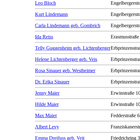
Leo Bloch
Engelbergerstr
Kurt Lindemann
Engelbergerstr
Carla Lindemann geb. Gombrich
Engelbergerstr
Ida Reiss
Erasmusstraße
Telly Guggenheim geb. Lichtenberger
Erbprinzenstra
Helene Lichtenberger geb. Veis
Erbprinzenstra
Rosa Sinauer geb. Westheimer
Erbprinzenstra
Dr. Erika Sinauer
Erbprinzenstra
Jenny Maier
Erwinstraße 1
Hilde Maier
Erwinstraße 1
Max Maier
Fedderstraße 6
Albert Levy
Franziskanerst
Emma Dreifuss geb. Veit
Friedrichring 