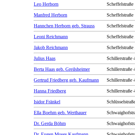
Leo Herborn
Scheffelstraße
Manfred Herborn
Scheffelstraße
Hannchen Herborn geb. Strauss
Scheffelstraße
Leoni Reichmann
Scheffelstraße
Jakob Reichmann
Scheffelstraße
Julius Haas
Schillerstraße 
Berta Haas geb. Greilsheimer
Schillerstraße 
Gertrud Friedberg geb. Kaufmann
Schillerstraße 
Hanna Friedberg
Schillerstraße 
Isidor Fränkel
Schlüsselstraß
Ella Boehm geb. Werthauer
Schwaighofstr
Dr. Gerda Böhm
Schwaighofstr
Dr. Eugen Moses Kaufmann
Schwaighofstr