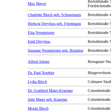
Bertoldstraße 
Max Mayer
Friedrichstraß
Charlotte Bloch geb. Schnurmann
Bertoldstraße 
Hedwig Dreyfuss geb. Friedmann
Bertoldstraße 
Elsa Neumetzger
Bertoldstraße 
Emil Dreyfuss
Bertoldstraße 
Susanne Neumetzger geb. Brandon
Bertoldstraße 
Alfred Algner
Breisgauer Str
Dr. Paul Noether
Bürgerwehrstr
Lydia Bloch
Colmarer Stra
Dr. Gottfried Maier-Kraemer
Colombistraße
Julie Maier geb. Kraemer
Colombistraße
Moritz Bloch
Colombistraße