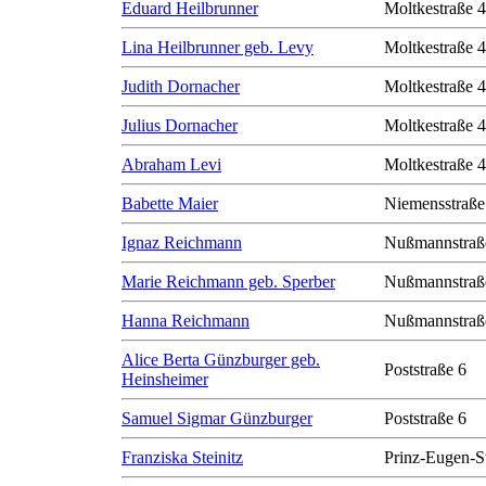
Eduard Heilbrunner
Moltkestraße 
Lina Heilbrunner geb. Levy
Moltkestraße 
Judith Dornacher
Moltkestraße 
Julius Dornacher
Moltkestraße 
Abraham Levi
Moltkestraße 
Babette Maier
Niemensstraße
Ignaz Reichmann
Nußmannstraß
Marie Reichmann geb. Sperber
Nußmannstraß
Hanna Reichmann
Nußmannstraß
Alice Berta Günzburger geb.
Poststraße 6
Heinsheimer
Samuel Sigmar Günzburger
Poststraße 6
Franziska Steinitz
Prinz-Eugen-S