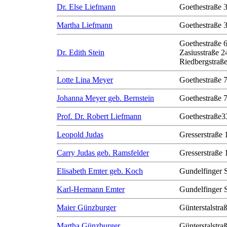
Dr. Else Liefmann
Goethestraße 
Martha Liefmann
Goethestraße 
Goethestraße 
Dr. Edith Stein
Zasiusstraße 2
Riedbergstraße
Lotte Lina Meyer
Goethestraße 
Johanna Meyer geb. Bernstein
Goethestraße 
Prof. Dr. Robert Liefmann
Goethestraße3
Leopold Judas
Gresserstraße 
Carry Judas geb. Ramsfelder
Gresserstraße 
Elisabeth Emter geb. Koch
Gundelfinger 
Karl-Hermann Emter
Gundelfinger 
Maier Günzburger
Günterstalstra
Martha Günzburger
Günterstalstra