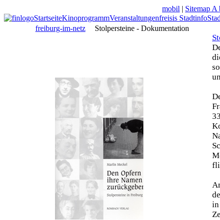
mobil
|
Sitemap A 
Startseite
Kinoprogramm
Veranstaltungen
freisis Stadtinfo
Sta
freiburg-im-netz
Stolpersteine - Dokumentation
St
De
di
so
un
De
Fr
33
Ko
N
Sc
Mo
fl
Am
de
in
Z