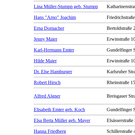
Lina Müller-Stumpp geb. Stumpp
Katharinenstra
Hans "Arno" Joachim
Friedrichstraß
Erna Dornacher
Bertoldstraße 
Jenny Maier
Erwinstraße 1
Karl-Hermann Emter
Gundelfinger 
Hilde Maier
Erwinstraße 1
Dr. Else Hamburger
Karlsruher Str
Robert Hirsch
Rheinstraße 1
Alfred Algner
Breisgauer Str
Elisabeth Emter geb. Koch
Gundelfinger 
Elsa Berta Müller geb. Mayer
Elsässerstraße
Hanna Friedberg
Schillerstraße 