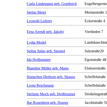
Carla Lindemann geb. Gombrich
Engelbergerstr
Stefan Meier
Merianstraße 
Leopold Lederer
Eckerstraße 4
Erna Arendt geb. Jakoby
Vierlinden 7
Lydia Model
Landsknechtst
Selma Judas geb. Stengel
Salzstraße20
Ida Heilbrunner
Egonstraße 48
Blandine Müller geb. Mann
Elsässerstraße
Hannchen Herborn geb. Strauss
Scheffelstraße
Leoni Reichmann
Scheffelstraße
Stefanie Moch geb. Heilbrunner
Dreikönigstra
Ilse Rosenberg geb. Hauser
Jacobistraße 50