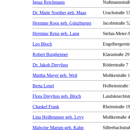
Ignaz Reichmann
Nußmannstraß
Dr. Marie Noether geb. Maas
Urachstraße 5
Hermine Roos geb. Günzburger
Jacobistraße 5
Hermine Reiss geb. Lang
Stefan-Meier-S
Leo Bloch
Engelbergerstr
Robert Burgheimer
Klarastraße 29
Dr. Jakob Dreyfuss
Röderstraße 7
Martha Mayer geb. Weil
Moltkestraße 
Berta Lenel
Holbeinstraße 
Flora Dreyfuss geb. Bloch
Landsknechtst
Chaskel Frank
Rheinstraße 1
Lina Heilbrunner geb. Levy
Moltkestraße 
Malwine Marum geb. Kahn
Silberbachstra