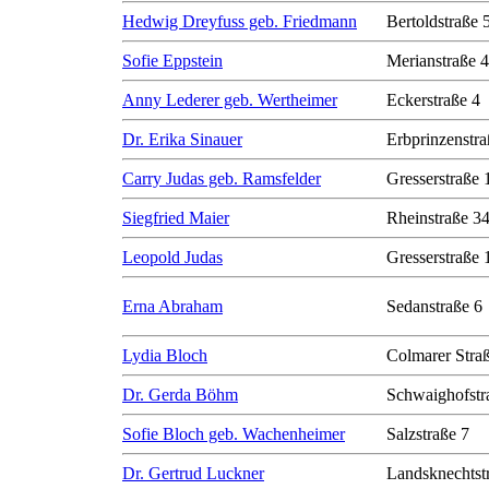
Hedwig Dreyfuss geb. Friedmann
Bertoldstraße 
Sofie Eppstein
Merianstraße 
Anny Lederer geb. Wertheimer
Eckerstraße 4
Dr. Erika Sinauer
Erbprinzenstra
Carry Judas geb. Ramsfelder
Gresserstraße 
Siegfried Maier
Rheinstraße 3
Leopold Judas
Gresserstraße 
Erna Abraham
Sedanstraße 6
Lydia Bloch
Colmarer Stra
Dr. Gerda Böhm
Schwaighofstr
Sofie Bloch geb. Wachenheimer
Salzstraße 7
Dr. Gertrud Luckner
Landsknechtst