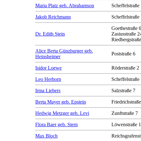
Maria Platz geb. Abrahamson
Scheffelstraße
Jakob Reichmann
Scheffelstraße
Goethestraße 
Dr. Edith Stein
Zasiusstraße 2
Riedbergstraße
Alice Berta Günzburger geb.
Poststraße 6
Heinsheimer
Isidor Loewe
Röderstraße 2
Leo Herborn
Scheffelstraße
Irma Liebers
Salzstraße 7
Berta Mayer geb. Epstein
Friedrichstraß
Hedwig Metzger geb. Levi
Zunftstraße 7
Flora Baer geb. Stern
Löwenstraße 1
Max Bloch
Reichsgrafenst