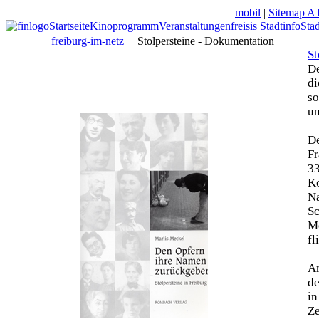
mobil
|
Sitemap A 
Startseite
Kinoprogramm
Veranstaltungen
freisis Stadtinfo
Sta
freiburg-im-netz
Stolpersteine - Dokumentation
St
De
di
so
un
De
Fr
33
Ko
N
Sc
Mo
fl
Am
de
in
Z