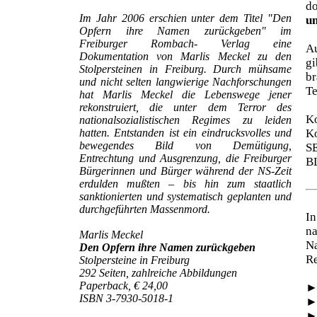
d
Im Jahr 2006 erschien unter dem Titel "Den
un
Opfern ihre Namen zurückgeben" im
Freiburger Rombach- Verlag eine
Au
Dokumentation von Marlis Meckel zu den
gi
Stolpersteinen in Freiburg. Durch mühsame
br
und nicht selten langwierige Nachforschungen
Te
hat Marlis Meckel die Lebenswege jener
rekonstruiert, die unter dem Terror des
Ko
nationalsozialistischen Regimes zu leiden
hatten. Entstanden ist ein eindrucksvolles und
Ko
bewegendes Bild von Demütigung,
S
Entrechtung und Ausgrenzung, die Freiburger
B
Bürgerinnen und Bürger während der NS-Zeit
erdulden mußten – bis hin zum staatlich
sanktionierten und systematisch geplanten und
durchgeführten Massenmord.
In
na
Marlis Meckel
N
Den Opfern ihre Namen zurückgeben
Re
Stolpersteine in Freiburg
292 Seiten, zahlreiche Abbildungen
Paperback, € 24,00
ISBN 3-7930-5018-1