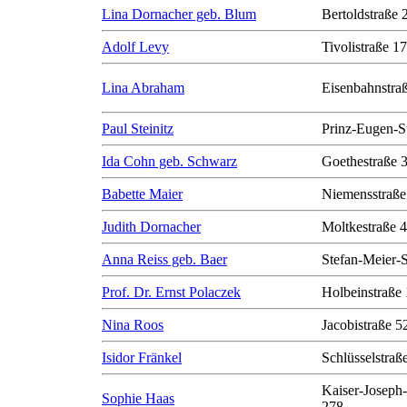
Lina Dornacher geb. Blum
Bertoldstraße 
Adolf Levy
Tivolistraße 17
Lina Abraham
Eisenbahnstra
Paul Steinitz
Prinz-Eugen-S
Ida Cohn geb. Schwarz
Goethestraße 
Babette Maier
Niemensstraße
Judith Dornacher
Moltkestraße 
Anna Reiss geb. Baer
Stefan-Meier-S
Prof. Dr. Ernst Polaczek
Holbeinstraße
Nina Roos
Jacobistraße 5
Isidor Fränkel
Schlüsselstraß
Kaiser-Joseph-
Sophie Haas
278