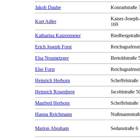
Jakob Daube
Konradstraße 
Kaiser-Joseph-
Kurt Adler
169
Katharina Katzenmeier
Riedbergstraße
Erich Joseph Forst
Reichsgrafenst
Elsa Neumetzger
Bertoldstraße 
Else Forst
Reichsgrafenst
Heinrich Herborn
Scheffelstraße
Heinrich Rosenberg
Jacobistraße 50
Manfred Herborn
Scheffelstraße
Hanna Reichmann
Nußmannstraß
Marion Abraham
Sedanstraße 6