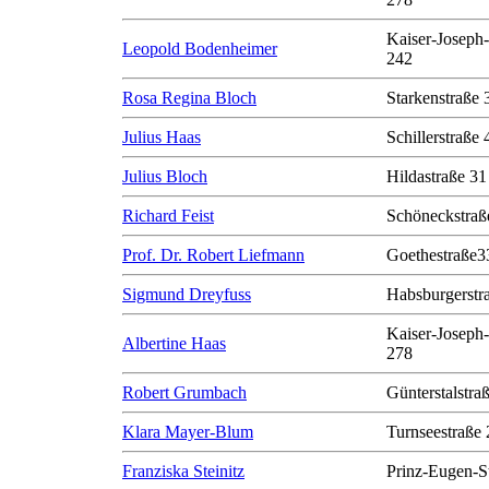
Kaiser-Joseph-
Leopold Bodenheimer
242
Rosa Regina Bloch
Starkenstraße 
Julius Haas
Schillerstraße 
Julius Bloch
Hildastraße 31
Richard Feist
Schöneckstraß
Prof. Dr. Robert Liefmann
Goethestraße3
Sigmund Dreyfuss
Habsburgerstr
Kaiser-Joseph-
Albertine Haas
278
Robert Grumbach
Günterstalstra
Klara Mayer-Blum
Turnseestraße 
Franziska Steinitz
Prinz-Eugen-S