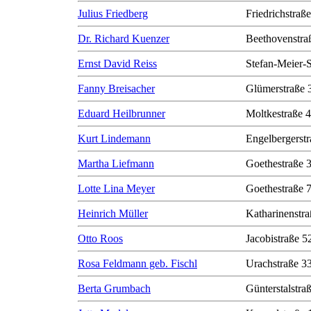
Julius Friedberg
Friedrichstraß
Dr. Richard Kuenzer
Beethovenstra
Ernst David Reiss
Stefan-Meier-S
Fanny Breisacher
Glümerstraße 
Eduard Heilbrunner
Moltkestraße 
Kurt Lindemann
Engelbergerstr
Martha Liefmann
Goethestraße 
Lotte Lina Meyer
Goethestraße 
Heinrich Müller
Katharinenstra
Otto Roos
Jacobistraße 5
Rosa Feldmann geb. Fischl
Urachstraße 3
Berta Grumbach
Günterstalstra