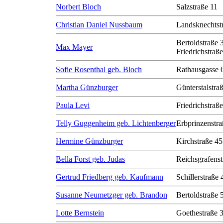
Norbert Bloch
Salzstraße 11
Christian Daniel Nussbaum
Landsknechtst
Bertoldstraße 
Max Mayer
Friedrichstraß
Sofie Rosenthal geb. Bloch
Rathausgasse 
Martha Günzburger
Günterstalstra
Paula Levi
Friedrichstraß
Telly Guggenheim geb. Lichtenberger
Erbprinzenstra
Hermine Günzburger
Kirchstraße 45
Bella Forst geb. Judas
Reichsgrafenst
Gertrud Friedberg geb. Kaufmann
Schillerstraße 
Susanne Neumetzger geb. Brandon
Bertoldstraße 
Lotte Bernstein
Goethestraße 