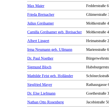
Max Maier
Fedderstraße 6
Frieda Breisacher
Glümerstraße 
Julius Greilsamer
Moltkestraße 
Camilla Greilsamer geb. Breisacher
Moltkestraße 
Albert Lingert
Heimatstraße 
Irma Neumann geb. Ullmann
Marienstraße 6
Dr. Paul Noether
Bürgerwehrstr
Sigmund Bloch
Habsburgerstr
Mathilde Feist geb. Holländer
Schöneckstraß
Siegfried Mayer
Rathausgasse 
Dr. Else Liefmann
Goethestraße 
Nathan Otto Rosenberg
Jacobistraße 50