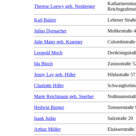
Katharinenstra
Therese Loewy geb. Neuberger
Reichsgrafenst
Karl Balzer
Lehener Straß
Julius Dornacher
Moltkestraße 
Julie Maier geb. Kraemer
Colombistraße
Leopold Moch
Dreikönigstra
Ida Bloch
Zasiusstraße 5
Jenny Lay geb. Hiller
Hildastraße 57
Charlotte Hiller
Schwaighofstr
Marie Reichmann geb. Sperber
Nußmannstraß
Hedwig Burger
Turnseestraße 
Isaak Judas
Salzstraße 20
Arthur Müller
Elsässerstraße