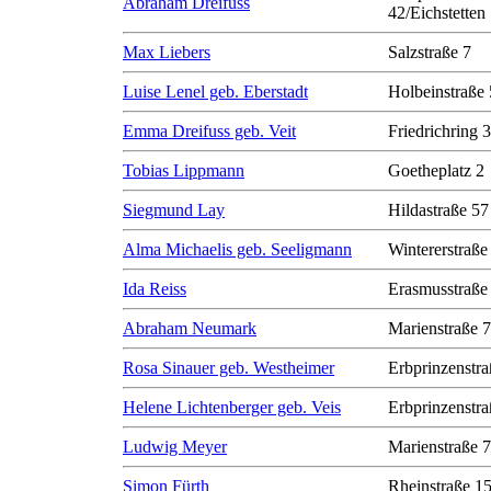
Abraham Dreifuss
42/Eichstetten
Max Liebers
Salzstraße 7
Luise Lenel geb. Eberstadt
Holbeinstraße 
Emma Dreifuss geb. Veit
Friedrichring 
Tobias Lippmann
Goetheplatz 2
Siegmund Lay
Hildastraße 57
Alma Michaelis geb. Seeligmann
Wintererstraße
Ida Reiss
Erasmusstraße
Abraham Neumark
Marienstraße 7
Rosa Sinauer geb. Westheimer
Erbprinzenstra
Helene Lichtenberger geb. Veis
Erbprinzenstra
Ludwig Meyer
Marienstraße 7
Simon Fürth
Rheinstraße 1