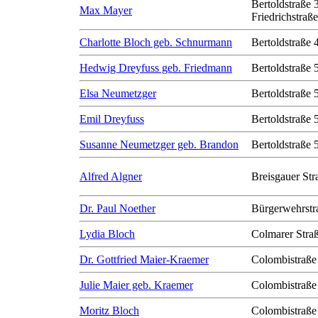
Bertoldstraße 
Max Mayer
Friedrichstraß
Charlotte Bloch geb. Schnurmann
Bertoldstraße 
Hedwig Dreyfuss geb. Friedmann
Bertoldstraße 
Elsa Neumetzger
Bertoldstraße 
Emil Dreyfuss
Bertoldstraße 
Susanne Neumetzger geb. Brandon
Bertoldstraße 
Alfred Algner
Breisgauer Str
Dr. Paul Noether
Bürgerwehrstr
Lydia Bloch
Colmarer Stra
Dr. Gottfried Maier-Kraemer
Colombistraße
Julie Maier geb. Kraemer
Colombistraße
Moritz Bloch
Colombistraße