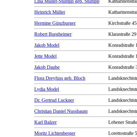
Lina Müller-Stumpp geb. Stumpp
Katharinenstra
Heinrich Müller
Katharinenstra
Hermine Günzburger
Kirchstraße 45
Robert Burgheimer
Klarastraße 29
Jakob Model
Konradstraße 
Jette Model
Konradstraße 
Jakob Daube
Konradstraße 
Flora Dreyfuss geb. Bloch
Landsknechtst
Lydia Model
Landsknechtst
Dr. Gertrud Luckner
Landsknechtst
Christian Daniel Nussbaum
Landsknechtst
Karl Balzer
Lehener Straß
Moritz Lichtenberger
Lorettostraße 