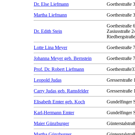
Dr. Else Liefmann
Goethestraße 
Martha Liefmann
Goethestraße 
Goethestraße 
Dr. Edith Stein
Zasiusstraße 2
Riedbergstraße
Lotte Lina Meyer
Goethestraße 
Johanna Meyer geb. Bernstein
Goethestraße 
Prof. Dr. Robert Liefmann
Goethestraße3
Leopold Judas
Gresserstraße 
Carry Judas geb. Ramsfelder
Gresserstraße 
Elisabeth Emter geb. Koch
Gundelfinger 
Karl-Hermann Emter
Gundelfinger 
Maier Günzburger
Günterstalstra
Martha Günzburger
Günterstalstra