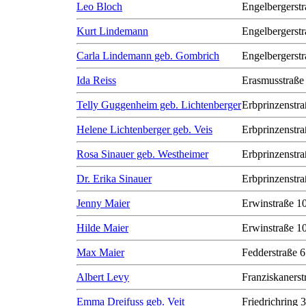
Leo Bloch
Engelbergerstr
Kurt Lindemann
Engelbergerstr
Carla Lindemann geb. Gombrich
Engelbergerstr
Ida Reiss
Erasmusstraße
Telly Guggenheim geb. Lichtenberger
Erbprinzenstra
Helene Lichtenberger geb. Veis
Erbprinzenstra
Rosa Sinauer geb. Westheimer
Erbprinzenstra
Dr. Erika Sinauer
Erbprinzenstra
Jenny Maier
Erwinstraße 1
Hilde Maier
Erwinstraße 1
Max Maier
Fedderstraße 6
Albert Levy
Franziskanerst
Emma Dreifuss geb. Veit
Friedrichring 