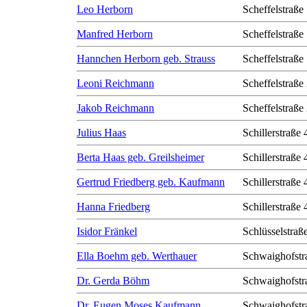
Leo Herborn
Scheffelstraße
Manfred Herborn
Scheffelstraße
Hannchen Herborn geb. Strauss
Scheffelstraße
Leoni Reichmann
Scheffelstraße
Jakob Reichmann
Scheffelstraße
Julius Haas
Schillerstraße 
Berta Haas geb. Greilsheimer
Schillerstraße 
Gertrud Friedberg geb. Kaufmann
Schillerstraße 
Hanna Friedberg
Schillerstraße 
Isidor Fränkel
Schlüsselstraß
Ella Boehm geb. Werthauer
Schwaighofstr
Dr. Gerda Böhm
Schwaighofstr
Dr. Eugen Moses Kaufmann
Schwaighofstr