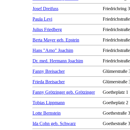
Josef Dreifuss
Friedrichring 
Paula Levi
Friedrichstraß
Julius Friedberg
Friedrichstraß
Berta Mayer geb. Epstein
Friedrichstraß
Hans "Arno" Joachim
Friedrichstraß
Dr. med. Hermann Joachim
Friedrichstraß
Fanny Breisacher
Glümerstraße 
Frieda Breisacher
Glümerstraße 
Fanny Grötzinger geb. Grötzinger
Goetheplatz 1
Tobias Lippmann
Goetheplatz 2
Lotte Bernstein
Goethestraße 
Ida Cohn geb. Schwarz
Goethestraße 