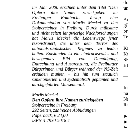
d
Im Jahr 2006 erschien unter dem Titel "Den
un
Opfern ihre Namen zurückgeben" im
Freiburger Rombach- Verlag eine
Au
Dokumentation von Marlis Meckel zu den
gi
Stolpersteinen in Freiburg. Durch mühsame
br
und nicht selten langwierige Nachforschungen
Te
hat Marlis Meckel die Lebenswege jener
rekonstruiert, die unter dem Terror des
Ko
nationalsozialistischen Regimes zu leiden
hatten. Entstanden ist ein eindrucksvolles und
Ko
bewegendes Bild von Demütigung,
S
Entrechtung und Ausgrenzung, die Freiburger
B
Bürgerinnen und Bürger während der NS-Zeit
erdulden mußten – bis hin zum staatlich
sanktionierten und systematisch geplanten und
durchgeführten Massenmord.
In
na
Marlis Meckel
N
Den Opfern ihre Namen zurückgeben
Re
Stolpersteine in Freiburg
292 Seiten, zahlreiche Abbildungen
Paperback, € 24,00
ISBN 3-7930-5018-1