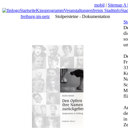
mobil
|
Sitemap A 
Startseite
Kinoprogramm
Veranstaltungen
freisis Stadtinfo
Sta
freiburg-im-netz
Stolpersteine - Dokumentation
St
De
di
so
un
De
Fr
33
Ko
N
Sc
Mo
fl
Am
de
in
Z