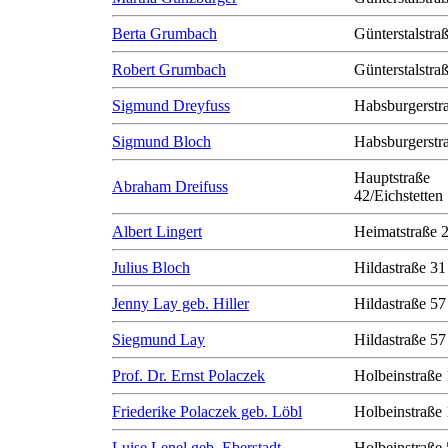
Berta Grumbach
Günterstalstra
Robert Grumbach
Günterstalstra
Sigmund Dreyfuss
Habsburgerstr
Sigmund Bloch
Habsburgerstr
Hauptstraße
Abraham Dreifuss
42/Eichstetten
Albert Lingert
Heimatstraße 
Julius Bloch
Hildastraße 31
Jenny Lay geb. Hiller
Hildastraße 57
Siegmund Lay
Hildastraße 57
Prof. Dr. Ernst Polaczek
Holbeinstraße
Friederike Polaczek geb. Löbl
Holbeinstraße
Luise Lenel geb. Eberstadt
Holbeinstraße 