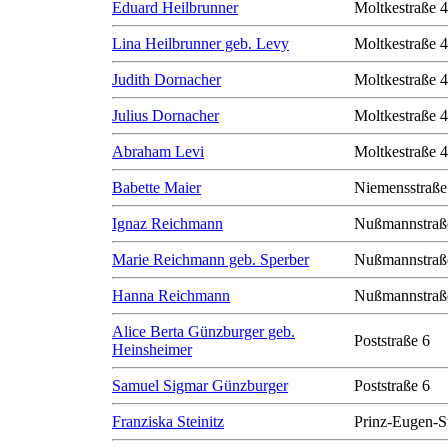
Eduard Heilbrunner
Moltkestraße 
Lina Heilbrunner geb. Levy
Moltkestraße 
Judith Dornacher
Moltkestraße 
Julius Dornacher
Moltkestraße 
Abraham Levi
Moltkestraße 
Babette Maier
Niemensstraße
Ignaz Reichmann
Nußmannstraß
Marie Reichmann geb. Sperber
Nußmannstraß
Hanna Reichmann
Nußmannstraß
Alice Berta Günzburger geb.
Poststraße 6
Heinsheimer
Samuel Sigmar Günzburger
Poststraße 6
Franziska Steinitz
Prinz-Eugen-S