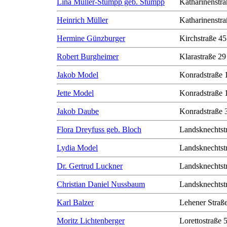
Lina Müller-Stumpp geb. Stumpp
Katharinenstra
Heinrich Müller
Katharinenstra
Hermine Günzburger
Kirchstraße 45
Robert Burgheimer
Klarastraße 29
Jakob Model
Konradstraße 
Jette Model
Konradstraße 
Jakob Daube
Konradstraße 
Flora Dreyfuss geb. Bloch
Landsknechtst
Lydia Model
Landsknechtst
Dr. Gertrud Luckner
Landsknechtst
Christian Daniel Nussbaum
Landsknechtst
Karl Balzer
Lehener Straß
Moritz Lichtenberger
Lorettostraße 