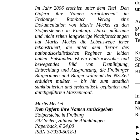
d
Im Jahr 2006 erschien unter dem Titel "Den
un
Opfern ihre Namen zurückgeben" im
Freiburger Rombach- Verlag eine
Au
Dokumentation von Marlis Meckel zu den
gi
Stolpersteinen in Freiburg. Durch mühsame
br
und nicht selten langwierige Nachforschungen
Te
hat Marlis Meckel die Lebenswege jener
rekonstruiert, die unter dem Terror des
Ko
nationalsozialistischen Regimes zu leiden
hatten. Entstanden ist ein eindrucksvolles und
Ko
bewegendes Bild von Demütigung,
S
Entrechtung und Ausgrenzung, die Freiburger
B
Bürgerinnen und Bürger während der NS-Zeit
erdulden mußten – bis hin zum staatlich
sanktionierten und systematisch geplanten und
durchgeführten Massenmord.
In
na
Marlis Meckel
N
Den Opfern ihre Namen zurückgeben
Re
Stolpersteine in Freiburg
292 Seiten, zahlreiche Abbildungen
Paperback, € 24,00
ISBN 3-7930-5018-1