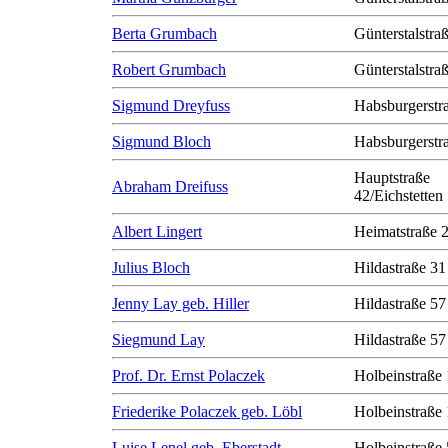
Berta Grumbach
Günterstalstra
Robert Grumbach
Günterstalstra
Sigmund Dreyfuss
Habsburgerstr
Sigmund Bloch
Habsburgerstr
Hauptstraße
Abraham Dreifuss
42/Eichstetten
Albert Lingert
Heimatstraße 
Julius Bloch
Hildastraße 31
Jenny Lay geb. Hiller
Hildastraße 57
Siegmund Lay
Hildastraße 57
Prof. Dr. Ernst Polaczek
Holbeinstraße
Friederike Polaczek geb. Löbl
Holbeinstraße
Luise Lenel geb. Eberstadt
Holbeinstraße 