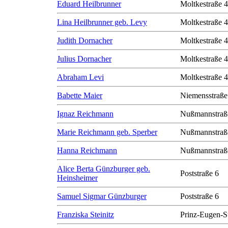
Eduard Heilbrunner
Moltkestraße 
Lina Heilbrunner geb. Levy
Moltkestraße 
Judith Dornacher
Moltkestraße 
Julius Dornacher
Moltkestraße 
Abraham Levi
Moltkestraße 
Babette Maier
Niemensstraße
Ignaz Reichmann
Nußmannstraß
Marie Reichmann geb. Sperber
Nußmannstraß
Hanna Reichmann
Nußmannstraß
Alice Berta Günzburger geb.
Poststraße 6
Heinsheimer
Samuel Sigmar Günzburger
Poststraße 6
Franziska Steinitz
Prinz-Eugen-S