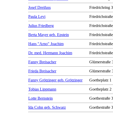
Josef Dreifuss
Friedrichring 
Paula Levi
Friedrichstraß
Julius Friedberg
Friedrichstraß
Berta Mayer geb. Epstein
Friedrichstraß
Hans "Arno" Joachim
Friedrichstraß
Dr. med. Hermann Joachim
Friedrichstraß
Fanny Breisacher
Glümerstraße 
Frieda Breisacher
Glümerstraße 
Fanny Grötzinger geb. Grötzinger
Goetheplatz 1
Tobias Lippmann
Goetheplatz 2
Lotte Bernstein
Goethestraße 
Ida Cohn geb. Schwarz
Goethestraße 