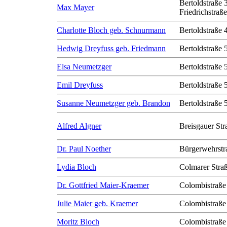
Bertoldstraße 
Max Mayer
Friedrichstraß
Charlotte Bloch geb. Schnurmann
Bertoldstraße 
Hedwig Dreyfuss geb. Friedmann
Bertoldstraße 
Elsa Neumetzger
Bertoldstraße 
Emil Dreyfuss
Bertoldstraße 
Susanne Neumetzger geb. Brandon
Bertoldstraße 
Alfred Algner
Breisgauer Str
Dr. Paul Noether
Bürgerwehrstr
Lydia Bloch
Colmarer Stra
Dr. Gottfried Maier-Kraemer
Colombistraße
Julie Maier geb. Kraemer
Colombistraße
Moritz Bloch
Colombistraße