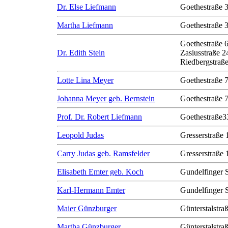
Dr. Else Liefmann
Goethestraße 
Martha Liefmann
Goethestraße 
Goethestraße 
Dr. Edith Stein
Zasiusstraße 2
Riedbergstraße
Lotte Lina Meyer
Goethestraße 
Johanna Meyer geb. Bernstein
Goethestraße 
Prof. Dr. Robert Liefmann
Goethestraße3
Leopold Judas
Gresserstraße 
Carry Judas geb. Ramsfelder
Gresserstraße 
Elisabeth Emter geb. Koch
Gundelfinger 
Karl-Hermann Emter
Gundelfinger 
Maier Günzburger
Günterstalstra
Martha Günzburger
Günterstalstra