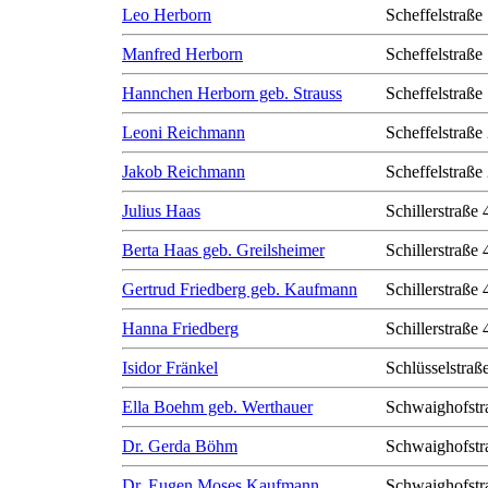
Leo Herborn
Scheffelstraße
Manfred Herborn
Scheffelstraße
Hannchen Herborn geb. Strauss
Scheffelstraße
Leoni Reichmann
Scheffelstraße
Jakob Reichmann
Scheffelstraße
Julius Haas
Schillerstraße 
Berta Haas geb. Greilsheimer
Schillerstraße 
Gertrud Friedberg geb. Kaufmann
Schillerstraße 
Hanna Friedberg
Schillerstraße 
Isidor Fränkel
Schlüsselstraß
Ella Boehm geb. Werthauer
Schwaighofstr
Dr. Gerda Böhm
Schwaighofstr
Dr. Eugen Moses Kaufmann
Schwaighofstr