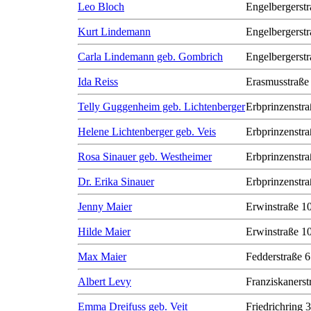
Leo Bloch
Engelbergerstr
Kurt Lindemann
Engelbergerstr
Carla Lindemann geb. Gombrich
Engelbergerstr
Ida Reiss
Erasmusstraße
Telly Guggenheim geb. Lichtenberger
Erbprinzenstra
Helene Lichtenberger geb. Veis
Erbprinzenstra
Rosa Sinauer geb. Westheimer
Erbprinzenstra
Dr. Erika Sinauer
Erbprinzenstra
Jenny Maier
Erwinstraße 1
Hilde Maier
Erwinstraße 1
Max Maier
Fedderstraße 6
Albert Levy
Franziskanerst
Emma Dreifuss geb. Veit
Friedrichring 