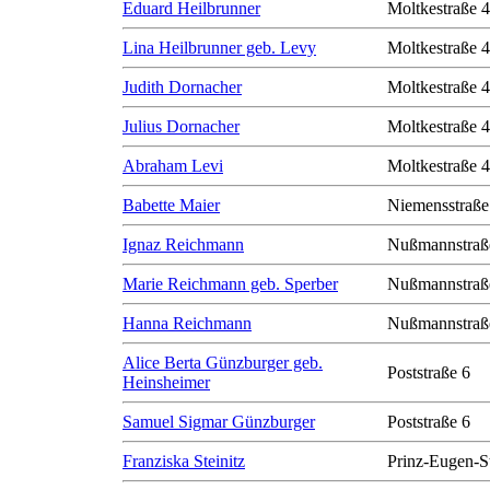
Eduard Heilbrunner
Moltkestraße 
Lina Heilbrunner geb. Levy
Moltkestraße 
Judith Dornacher
Moltkestraße 
Julius Dornacher
Moltkestraße 
Abraham Levi
Moltkestraße 
Babette Maier
Niemensstraße
Ignaz Reichmann
Nußmannstraß
Marie Reichmann geb. Sperber
Nußmannstraß
Hanna Reichmann
Nußmannstraß
Alice Berta Günzburger geb.
Poststraße 6
Heinsheimer
Samuel Sigmar Günzburger
Poststraße 6
Franziska Steinitz
Prinz-Eugen-S