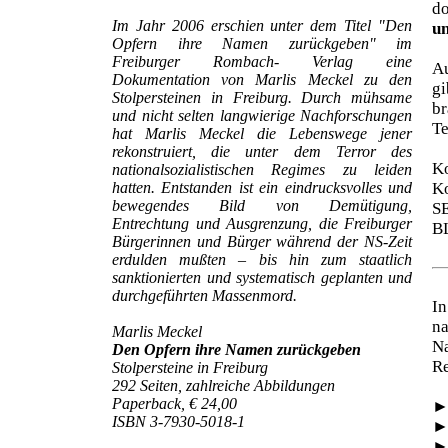
d
Im Jahr 2006 erschien unter dem Titel "Den
un
Opfern ihre Namen zurückgeben" im
Freiburger Rombach- Verlag eine
Au
Dokumentation von Marlis Meckel zu den
gi
Stolpersteinen in Freiburg. Durch mühsame
br
und nicht selten langwierige Nachforschungen
Te
hat Marlis Meckel die Lebenswege jener
rekonstruiert, die unter dem Terror des
Ko
nationalsozialistischen Regimes zu leiden
hatten. Entstanden ist ein eindrucksvolles und
Ko
bewegendes Bild von Demütigung,
S
Entrechtung und Ausgrenzung, die Freiburger
B
Bürgerinnen und Bürger während der NS-Zeit
erdulden mußten – bis hin zum staatlich
sanktionierten und systematisch geplanten und
durchgeführten Massenmord.
In
na
Marlis Meckel
N
Den Opfern ihre Namen zurückgeben
Re
Stolpersteine in Freiburg
292 Seiten, zahlreiche Abbildungen
Paperback, € 24,00
ISBN 3-7930-5018-1