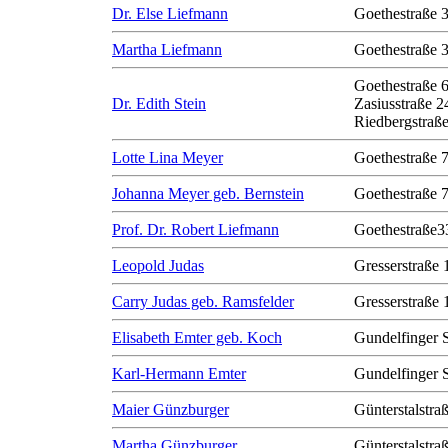
Dr. Else Liefmann
Goethestraße 
Martha Liefmann
Goethestraße 
Goethestraße 
Dr. Edith Stein
Zasiusstraße 2
Riedbergstraße
Lotte Lina Meyer
Goethestraße 
Johanna Meyer geb. Bernstein
Goethestraße 
Prof. Dr. Robert Liefmann
Goethestraße3
Leopold Judas
Gresserstraße 
Carry Judas geb. Ramsfelder
Gresserstraße 
Elisabeth Emter geb. Koch
Gundelfinger 
Karl-Hermann Emter
Gundelfinger 
Maier Günzburger
Günterstalstra
Martha Günzburger
Günterstalstra