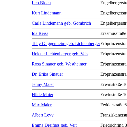
Leo Bloch
Engelbergerstr
Kurt Lindemann
Engelbergerstr
Carla Lindemann geb. Gombrich
Engelbergerstr
Ida Reiss
Erasmusstraße
Telly Guggenheim geb. Lichtenberger
Erbprinzenstra
Helene Lichtenberger geb. Veis
Erbprinzenstra
Rosa Sinauer geb. Westheimer
Erbprinzenstra
Dr. Erika Sinauer
Erbprinzenstra
Jenny Maier
Erwinstraße 1
Hilde Maier
Erwinstraße 1
Max Maier
Fedderstraße 6
Albert Levy
Franziskanerst
Emma Dreifuss geb. Veit
Friedrichring 