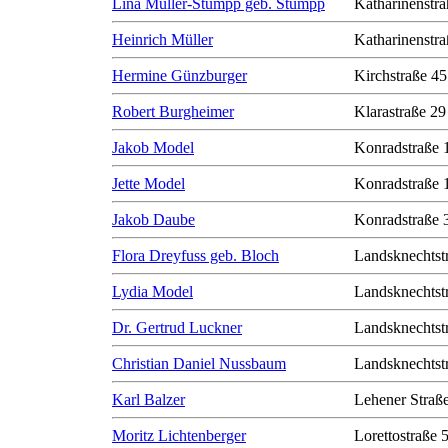
Lina Müller-Stumpp geb. Stumpp
Katharinenstra
Heinrich Müller
Katharinenstra
Hermine Günzburger
Kirchstraße 45
Robert Burgheimer
Klarastraße 29
Jakob Model
Konradstraße 
Jette Model
Konradstraße 
Jakob Daube
Konradstraße 
Flora Dreyfuss geb. Bloch
Landsknechtst
Lydia Model
Landsknechtst
Dr. Gertrud Luckner
Landsknechtst
Christian Daniel Nussbaum
Landsknechtst
Karl Balzer
Lehener Straß
Moritz Lichtenberger
Lorettostraße 