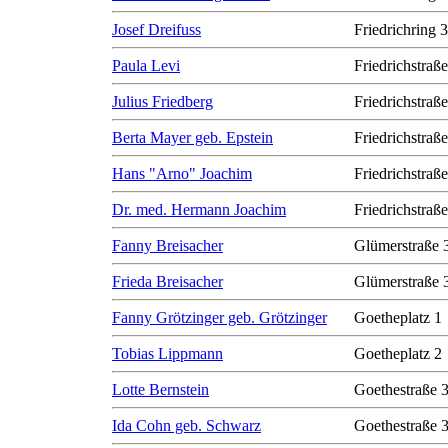
Josef Dreifuss
Friedrichring 
Paula Levi
Friedrichstraß
Julius Friedberg
Friedrichstraß
Berta Mayer geb. Epstein
Friedrichstraß
Hans "Arno" Joachim
Friedrichstraß
Dr. med. Hermann Joachim
Friedrichstraß
Fanny Breisacher
Glümerstraße 
Frieda Breisacher
Glümerstraße 
Fanny Grötzinger geb. Grötzinger
Goetheplatz 1
Tobias Lippmann
Goetheplatz 2
Lotte Bernstein
Goethestraße 
Ida Cohn geb. Schwarz
Goethestraße 