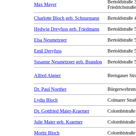
Bertoldstraße 
Max Mayer
Friedrichstraß
Charlotte Bloch geb. Schnurmann
Bertoldstraße 
Hedwig Dreyfuss geb. Friedmann
Bertoldstraße 
Elsa Neumetzger
Bertoldstraße 
Emil Dreyfuss
Bertoldstraße 
Susanne Neumetzger geb. Brandon
Bertoldstraße 
Alfred Algner
Breisgauer Str
Dr. Paul Noether
Bürgerwehrstr
Lydia Bloch
Colmarer Stra
Dr. Gottfried Maier-Kraemer
Colombistraße
Julie Maier geb. Kraemer
Colombistraße
Moritz Bloch
Colombistraße