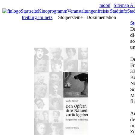
mobil
|
Sitemap A 
Startseite
Kinoprogramm
Veranstaltungen
freisis Stadtinfo
Sta
freiburg-im-netz
Stolpersteine - Dokumentation
St
De
di
so
un
De
Fr
33
Ko
N
Sc
Mo
fl
Am
de
in
Z