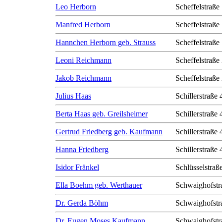
Leo Herborn
Scheffelstraße
Manfred Herborn
Scheffelstraße
Hannchen Herborn geb. Strauss
Scheffelstraße
Leoni Reichmann
Scheffelstraße
Jakob Reichmann
Scheffelstraße
Julius Haas
Schillerstraße 
Berta Haas geb. Greilsheimer
Schillerstraße 
Gertrud Friedberg geb. Kaufmann
Schillerstraße 
Hanna Friedberg
Schillerstraße 
Isidor Fränkel
Schlüsselstraß
Ella Boehm geb. Werthauer
Schwaighofstr
Dr. Gerda Böhm
Schwaighofstr
Dr. Eugen Moses Kaufmann
Schwaighofstr