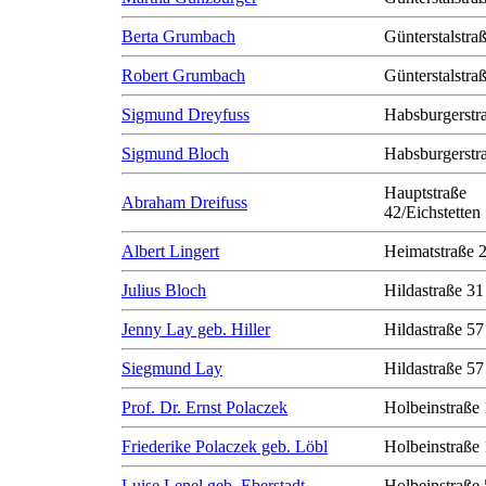
Berta Grumbach
Günterstalstra
Robert Grumbach
Günterstalstra
Sigmund Dreyfuss
Habsburgerstr
Sigmund Bloch
Habsburgerstr
Hauptstraße
Abraham Dreifuss
42/Eichstetten
Albert Lingert
Heimatstraße 
Julius Bloch
Hildastraße 31
Jenny Lay geb. Hiller
Hildastraße 57
Siegmund Lay
Hildastraße 57
Prof. Dr. Ernst Polaczek
Holbeinstraße
Friederike Polaczek geb. Löbl
Holbeinstraße
Luise Lenel geb. Eberstadt
Holbeinstraße 