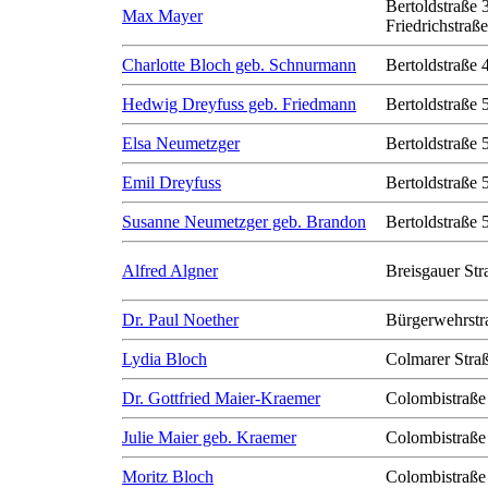
Bertoldstraße 
Max Mayer
Friedrichstraß
Charlotte Bloch geb. Schnurmann
Bertoldstraße 
Hedwig Dreyfuss geb. Friedmann
Bertoldstraße 
Elsa Neumetzger
Bertoldstraße 
Emil Dreyfuss
Bertoldstraße 
Susanne Neumetzger geb. Brandon
Bertoldstraße 
Alfred Algner
Breisgauer Str
Dr. Paul Noether
Bürgerwehrstr
Lydia Bloch
Colmarer Stra
Dr. Gottfried Maier-Kraemer
Colombistraße
Julie Maier geb. Kraemer
Colombistraße
Moritz Bloch
Colombistraße