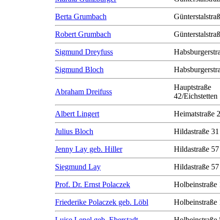
Berta Grumbach
Günterstalstra
Robert Grumbach
Günterstalstra
Sigmund Dreyfuss
Habsburgerstr
Sigmund Bloch
Habsburgerstr
Hauptstraße
Abraham Dreifuss
42/Eichstetten
Albert Lingert
Heimatstraße 
Julius Bloch
Hildastraße 31
Jenny Lay geb. Hiller
Hildastraße 57
Siegmund Lay
Hildastraße 57
Prof. Dr. Ernst Polaczek
Holbeinstraße
Friederike Polaczek geb. Löbl
Holbeinstraße
Luise Lenel geb. Eberstadt
Holbeinstraße 