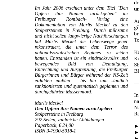
d
Im Jahr 2006 erschien unter dem Titel "Den
un
Opfern ihre Namen zurückgeben" im
Freiburger Rombach- Verlag eine
Au
Dokumentation von Marlis Meckel zu den
gi
Stolpersteinen in Freiburg. Durch mühsame
br
und nicht selten langwierige Nachforschungen
Te
hat Marlis Meckel die Lebenswege jener
rekonstruiert, die unter dem Terror des
Ko
nationalsozialistischen Regimes zu leiden
hatten. Entstanden ist ein eindrucksvolles und
Ko
bewegendes Bild von Demütigung,
S
Entrechtung und Ausgrenzung, die Freiburger
B
Bürgerinnen und Bürger während der NS-Zeit
erdulden mußten – bis hin zum staatlich
sanktionierten und systematisch geplanten und
durchgeführten Massenmord.
In
na
Marlis Meckel
N
Den Opfern ihre Namen zurückgeben
Re
Stolpersteine in Freiburg
292 Seiten, zahlreiche Abbildungen
Paperback, € 24,00
ISBN 3-7930-5018-1