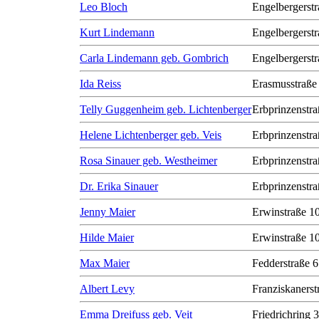
Leo Bloch
Engelbergerstr
Kurt Lindemann
Engelbergerstr
Carla Lindemann geb. Gombrich
Engelbergerstr
Ida Reiss
Erasmusstraße
Telly Guggenheim geb. Lichtenberger
Erbprinzenstra
Helene Lichtenberger geb. Veis
Erbprinzenstra
Rosa Sinauer geb. Westheimer
Erbprinzenstra
Dr. Erika Sinauer
Erbprinzenstra
Jenny Maier
Erwinstraße 1
Hilde Maier
Erwinstraße 1
Max Maier
Fedderstraße 6
Albert Levy
Franziskanerst
Emma Dreifuss geb. Veit
Friedrichring 