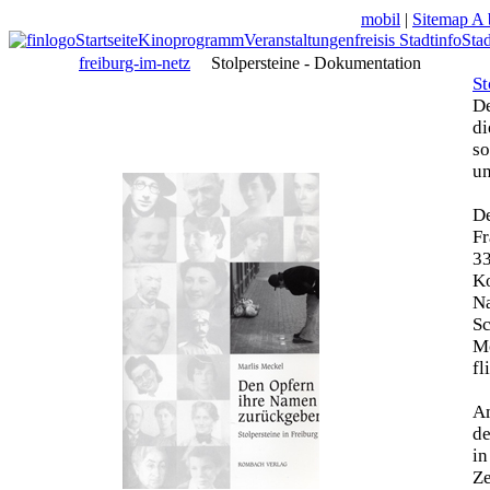
mobil
|
Sitemap A 
Startseite
Kinoprogramm
Veranstaltungen
freisis Stadtinfo
Sta
freiburg-im-netz
Stolpersteine - Dokumentation
St
De
di
so
un
De
Fr
33
Ko
N
Sc
Mo
fl
Am
de
in
Z