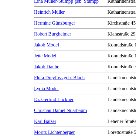
Lina Müller-Stumpp geb. Stumpp
Katharinenstra
Heinrich Müller
Katharinenstra
Hermine Günzburger
Kirchstraße 45
Robert Burgheimer
Klarastraße 29
Jakob Model
Konradstraße 
Jette Model
Konradstraße 
Jakob Daube
Konradstraße 
Flora Dreyfuss geb. Bloch
Landsknechtst
Lydia Model
Landsknechtst
Dr. Gertrud Luckner
Landsknechtst
Christian Daniel Nussbaum
Landsknechtst
Karl Balzer
Lehener Straß
Moritz Lichtenberger
Lorettostraße 