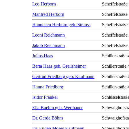
Leo Herborn
Scheffelstraße
Manfred Herborn
Scheffelstraße
Hannchen Herborn geb. Strauss
Scheffelstraße
Leoni Reichmann
Scheffelstraße
Jakob Reichmann
Scheffelstraße
Julius Haas
Schillerstraße 
Berta Haas geb. Greilsheimer
Schillerstraße 
Gertrud Friedberg geb. Kaufmann
Schillerstraße 
Hanna Friedberg
Schillerstraße 
Isidor Fränkel
Schlüsselstraß
Ella Boehm geb. Werthauer
Schwaighofstr
Dr. Gerda Böhm
Schwaighofstr
Dr. Eugen Moses Kaufmann
Schwaighofstr