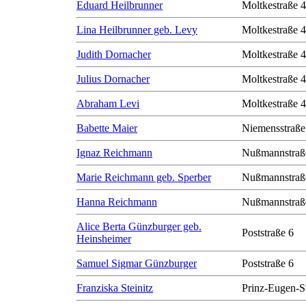
Eduard Heilbrunner
Moltkestraße 
Lina Heilbrunner geb. Levy
Moltkestraße 
Judith Dornacher
Moltkestraße 
Julius Dornacher
Moltkestraße 
Abraham Levi
Moltkestraße 
Babette Maier
Niemensstraße
Ignaz Reichmann
Nußmannstraß
Marie Reichmann geb. Sperber
Nußmannstraß
Hanna Reichmann
Nußmannstraß
Alice Berta Günzburger geb.
Poststraße 6
Heinsheimer
Samuel Sigmar Günzburger
Poststraße 6
Franziska Steinitz
Prinz-Eugen-S