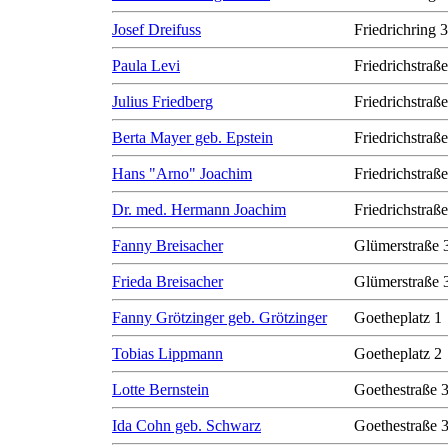
Josef Dreifuss
Friedrichring 
Paula Levi
Friedrichstraß
Julius Friedberg
Friedrichstraß
Berta Mayer geb. Epstein
Friedrichstraß
Hans "Arno" Joachim
Friedrichstraß
Dr. med. Hermann Joachim
Friedrichstraß
Fanny Breisacher
Glümerstraße 
Frieda Breisacher
Glümerstraße 
Fanny Grötzinger geb. Grötzinger
Goetheplatz 1
Tobias Lippmann
Goetheplatz 2
Lotte Bernstein
Goethestraße 
Ida Cohn geb. Schwarz
Goethestraße 