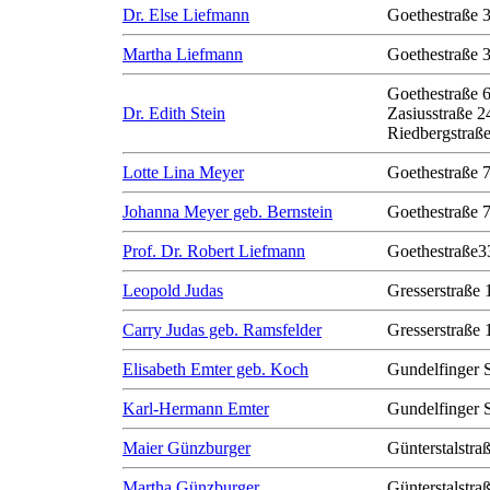
Dr. Else Liefmann
Goethestraße 
Martha Liefmann
Goethestraße 
Goethestraße 
Dr. Edith Stein
Zasiusstraße 2
Riedbergstraße
Lotte Lina Meyer
Goethestraße 
Johanna Meyer geb. Bernstein
Goethestraße 
Prof. Dr. Robert Liefmann
Goethestraße3
Leopold Judas
Gresserstraße 
Carry Judas geb. Ramsfelder
Gresserstraße 
Elisabeth Emter geb. Koch
Gundelfinger 
Karl-Hermann Emter
Gundelfinger 
Maier Günzburger
Günterstalstra
Martha Günzburger
Günterstalstra