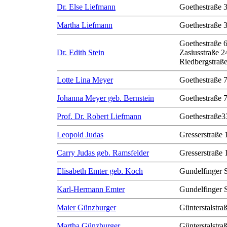
Dr. Else Liefmann
Goethestraße 
Martha Liefmann
Goethestraße 
Goethestraße 
Dr. Edith Stein
Zasiusstraße 2
Riedbergstraße
Lotte Lina Meyer
Goethestraße 
Johanna Meyer geb. Bernstein
Goethestraße 
Prof. Dr. Robert Liefmann
Goethestraße3
Leopold Judas
Gresserstraße 
Carry Judas geb. Ramsfelder
Gresserstraße 
Elisabeth Emter geb. Koch
Gundelfinger 
Karl-Hermann Emter
Gundelfinger 
Maier Günzburger
Günterstalstra
Martha Günzburger
Günterstalstra