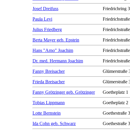
Josef Dreifuss
Friedrichring 
Paula Levi
Friedrichstraß
Julius Friedberg
Friedrichstraß
Berta Mayer geb. Epstein
Friedrichstraß
Hans "Arno" Joachim
Friedrichstraß
Dr. med. Hermann Joachim
Friedrichstraß
Fanny Breisacher
Glümerstraße 
Frieda Breisacher
Glümerstraße 
Fanny Grötzinger geb. Grötzinger
Goetheplatz 1
Tobias Lippmann
Goetheplatz 2
Lotte Bernstein
Goethestraße 
Ida Cohn geb. Schwarz
Goethestraße 