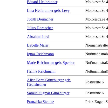
Eduard Heilbrunner
Moltkestraße 
Lina Heilbrunner geb. Levy
Moltkestraße 
Judith Dornacher
Moltkestraße 
Julius Dornacher
Moltkestraße 
Abraham Levi
Moltkestraße 
Babette Maier
Niemensstraße
Ignaz Reichmann
Nußmannstraß
Marie Reichmann geb. Sperber
Nußmannstraß
Hanna Reichmann
Nußmannstraß
Alice Berta Günzburger geb.
Poststraße 6
Heinsheimer
Samuel Sigmar Günzburger
Poststraße 6
Franziska Steinitz
Prinz-Eugen-S