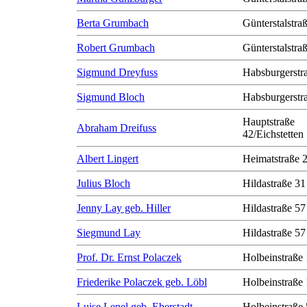
Berta Grumbach
Günterstalstra
Robert Grumbach
Günterstalstra
Sigmund Dreyfuss
Habsburgerstr
Sigmund Bloch
Habsburgerstr
Hauptstraße
Abraham Dreifuss
42/Eichstetten
Albert Lingert
Heimatstraße 
Julius Bloch
Hildastraße 31
Jenny Lay geb. Hiller
Hildastraße 57
Siegmund Lay
Hildastraße 57
Prof. Dr. Ernst Polaczek
Holbeinstraße
Friederike Polaczek geb. Löbl
Holbeinstraße
Luise Lenel geb. Eberstadt
Holbeinstraße 