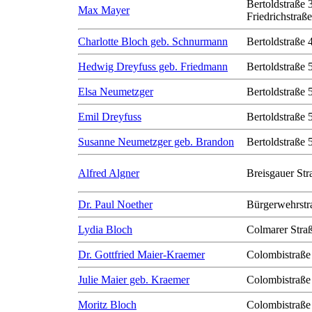
Bertoldstraße 
Max Mayer
Friedrichstraß
Charlotte Bloch geb. Schnurmann
Bertoldstraße 
Hedwig Dreyfuss geb. Friedmann
Bertoldstraße 
Elsa Neumetzger
Bertoldstraße 
Emil Dreyfuss
Bertoldstraße 
Susanne Neumetzger geb. Brandon
Bertoldstraße 
Alfred Algner
Breisgauer Str
Dr. Paul Noether
Bürgerwehrstr
Lydia Bloch
Colmarer Stra
Dr. Gottfried Maier-Kraemer
Colombistraße
Julie Maier geb. Kraemer
Colombistraße
Moritz Bloch
Colombistraße