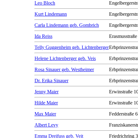
Leo Bloch
Engelbergerstr
Kurt Lindemann
Engelbergerstr
Carla Lindemann geb. Gombrich
Engelbergerstr
Ida Reiss
Erasmusstraße
Telly Guggenheim geb. Lichtenberger
Erbprinzenstra
Helene Lichtenberger geb. Veis
Erbprinzenstra
Rosa Sinauer geb. Westheimer
Erbprinzenstra
Dr. Erika Sinauer
Erbprinzenstra
Jenny Maier
Erwinstraße 1
Hilde Maier
Erwinstraße 1
Max Maier
Fedderstraße 6
Albert Levy
Franziskanerst
Emma Dreifuss geb. Veit
Friedrichring 