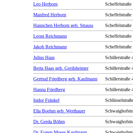
Leo Herborn
Scheffelstraße
Manfred Herborn
Scheffelstraße
Hannchen Herborn geb. Strauss
Scheffelstraße
Leoni Reichmann
Scheffelstraße
Jakob Reichmann
Scheffelstraße
Julius Haas
Schillerstraße 
Berta Haas geb. Greilsheimer
Schillerstraße 
Gertrud Friedberg geb. Kaufmann
Schillerstraße 
Hanna Friedberg
Schillerstraße 
Isidor Fränkel
Schlüsselstraß
Ella Boehm geb. Werthauer
Schwaighofstr
Dr. Gerda Böhm
Schwaighofstr
Dr. Eugen Moses Kaufmann
Schwaighofstr