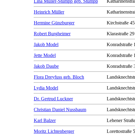
Lina Müller-Stumpp geb. Stumpp
Katharinenstra
Heinrich Müller
Katharinenstra
Hermine Günzburger
Kirchstraße 45
Robert Burgheimer
Klarastraße 29
Jakob Model
Konradstraße 
Jette Model
Konradstraße 
Jakob Daube
Konradstraße 
Flora Dreyfuss geb. Bloch
Landsknechtst
Lydia Model
Landsknechtst
Dr. Gertrud Luckner
Landsknechtst
Christian Daniel Nussbaum
Landsknechtst
Karl Balzer
Lehener Straß
Moritz Lichtenberger
Lorettostraße 