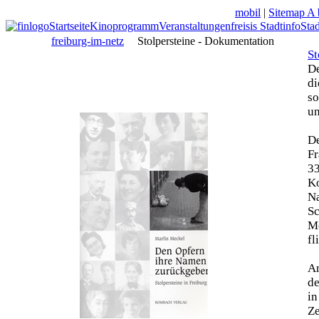
mobil
|
Sitemap A 
Startseite
Kinoprogramm
Veranstaltungen
freisis Stadtinfo
Sta
freiburg-im-netz
Stolpersteine - Dokumentation
St
De
di
so
un
De
Fr
33
Ko
N
Sc
Mo
fl
Am
de
in
Z