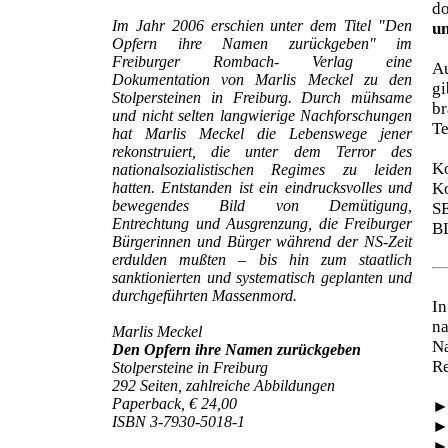
d
Im Jahr 2006 erschien unter dem Titel "Den
un
Opfern ihre Namen zurückgeben" im
Freiburger Rombach- Verlag eine
Au
Dokumentation von Marlis Meckel zu den
gi
Stolpersteinen in Freiburg. Durch mühsame
br
und nicht selten langwierige Nachforschungen
Te
hat Marlis Meckel die Lebenswege jener
rekonstruiert, die unter dem Terror des
Ko
nationalsozialistischen Regimes zu leiden
hatten. Entstanden ist ein eindrucksvolles und
Ko
bewegendes Bild von Demütigung,
S
Entrechtung und Ausgrenzung, die Freiburger
B
Bürgerinnen und Bürger während der NS-Zeit
erdulden mußten – bis hin zum staatlich
sanktionierten und systematisch geplanten und
durchgeführten Massenmord.
In
na
Marlis Meckel
N
Den Opfern ihre Namen zurückgeben
Re
Stolpersteine in Freiburg
292 Seiten, zahlreiche Abbildungen
Paperback, € 24,00
ISBN 3-7930-5018-1