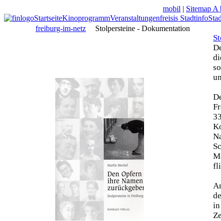
mobil
|
Sitemap A 
Startseite
Kinoprogramm
Veranstaltungen
freisis Stadtinfo
Sta
freiburg-im-netz
Stolpersteine - Dokumentation
St
De
di
so
un
De
Fr
33
Ko
N
Sc
Mo
fl
Am
de
in
Z