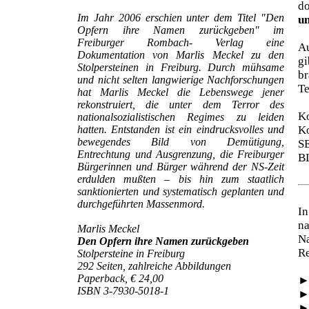
d
Im Jahr 2006 erschien unter dem Titel "Den
un
Opfern ihre Namen zurückgeben" im
Freiburger Rombach- Verlag eine
Au
Dokumentation von Marlis Meckel zu den
gi
Stolpersteinen in Freiburg. Durch mühsame
br
und nicht selten langwierige Nachforschungen
Te
hat Marlis Meckel die Lebenswege jener
rekonstruiert, die unter dem Terror des
Ko
nationalsozialistischen Regimes zu leiden
hatten. Entstanden ist ein eindrucksvolles und
Ko
bewegendes Bild von Demütigung,
S
Entrechtung und Ausgrenzung, die Freiburger
B
Bürgerinnen und Bürger während der NS-Zeit
erdulden mußten – bis hin zum staatlich
sanktionierten und systematisch geplanten und
durchgeführten Massenmord.
In
na
Marlis Meckel
N
Den Opfern ihre Namen zurückgeben
Re
Stolpersteine in Freiburg
292 Seiten, zahlreiche Abbildungen
Paperback, € 24,00
ISBN 3-7930-5018-1