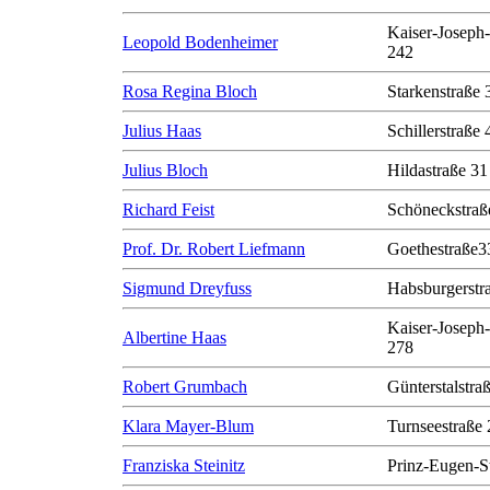
Kaiser-Joseph-
Leopold Bodenheimer
242
Rosa Regina Bloch
Starkenstraße 
Julius Haas
Schillerstraße 
Julius Bloch
Hildastraße 31
Richard Feist
Schöneckstraß
Prof. Dr. Robert Liefmann
Goethestraße3
Sigmund Dreyfuss
Habsburgerstr
Kaiser-Joseph-
Albertine Haas
278
Robert Grumbach
Günterstalstra
Klara Mayer-Blum
Turnseestraße 
Franziska Steinitz
Prinz-Eugen-S