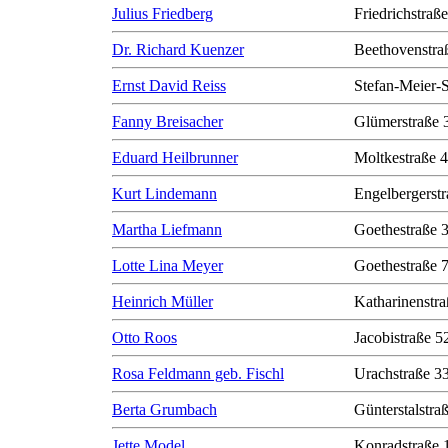
Julius Friedberg
Friedrichstraß
Dr. Richard Kuenzer
Beethovenstra
Ernst David Reiss
Stefan-Meier-S
Fanny Breisacher
Glümerstraße 
Eduard Heilbrunner
Moltkestraße 
Kurt Lindemann
Engelbergerstr
Martha Liefmann
Goethestraße 
Lotte Lina Meyer
Goethestraße 
Heinrich Müller
Katharinenstra
Otto Roos
Jacobistraße 5
Rosa Feldmann geb. Fischl
Urachstraße 3
Berta Grumbach
Günterstalstra
Jette Model
Konradstraße 