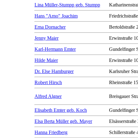
Lina Müller-Stumpp geb. Stumpp
Katharinenstra
Hans "Arno" Joachim
Friedrichstraß
Erna Dornacher
Bertoldstraße 
Jenny Maier
Erwinstraße 1
Karl-Hermann Emter
Gundelfinger 
Hilde Maier
Erwinstraße 1
Dr. Else Hamburger
Karlsruher Str
Robert Hirsch
Rheinstraße 1
Alfred Algner
Breisgauer Str
Elisabeth Emter geb. Koch
Gundelfinger 
Elsa Berta Müller geb. Mayer
Elsässerstraße
Hanna Friedberg
Schillerstraße 