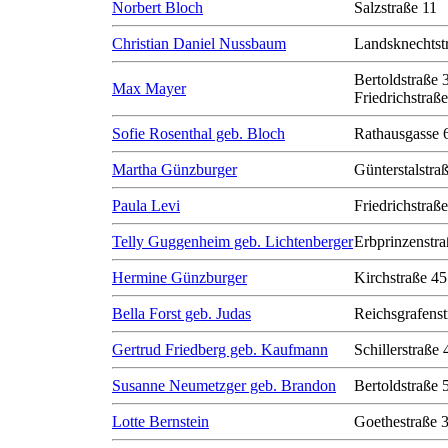
Norbert Bloch
Salzstraße 11
Christian Daniel Nussbaum
Landsknechtst
Bertoldstraße 
Max Mayer
Friedrichstraß
Sofie Rosenthal geb. Bloch
Rathausgasse 
Martha Günzburger
Günterstalstra
Paula Levi
Friedrichstraß
Telly Guggenheim geb. Lichtenberger
Erbprinzenstra
Hermine Günzburger
Kirchstraße 45
Bella Forst geb. Judas
Reichsgrafenst
Gertrud Friedberg geb. Kaufmann
Schillerstraße 
Susanne Neumetzger geb. Brandon
Bertoldstraße 
Lotte Bernstein
Goethestraße 