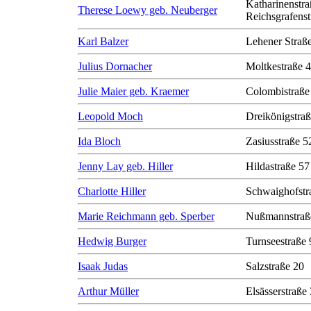
Katharinenstra
Therese Loewy geb. Neuberger
Reichsgrafenst
Karl Balzer
Lehener Straß
Julius Dornacher
Moltkestraße 
Julie Maier geb. Kraemer
Colombistraße
Leopold Moch
Dreikönigstra
Ida Bloch
Zasiusstraße 5
Jenny Lay geb. Hiller
Hildastraße 57
Charlotte Hiller
Schwaighofstr
Marie Reichmann geb. Sperber
Nußmannstraß
Hedwig Burger
Turnseestraße 
Isaak Judas
Salzstraße 20
Arthur Müller
Elsässerstraße