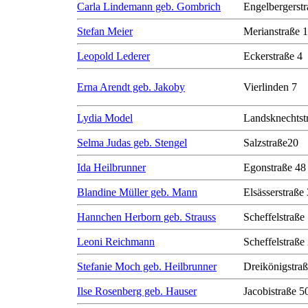
Carla Lindemann geb. Gombrich
Engelbergerstr
Stefan Meier
Merianstraße 
Leopold Lederer
Eckerstraße 4
Erna Arendt geb. Jakoby
Vierlinden 7
Lydia Model
Landsknechtst
Selma Judas geb. Stengel
Salzstraße20
Ida Heilbrunner
Egonstraße 48
Blandine Müller geb. Mann
Elsässerstraße
Hannchen Herborn geb. Strauss
Scheffelstraße
Leoni Reichmann
Scheffelstraße
Stefanie Moch geb. Heilbrunner
Dreikönigstra
Ilse Rosenberg geb. Hauser
Jacobistraße 50