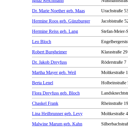
Ignaz Reichmann
Nußmannstraß
Dr. Marie Noether geb. Maas
Urachstraße 5
Hermine Roos geb. Günzburger
Jacobistraße 5
Hermine Reiss geb. Lang
Stefan-Meier-S
Leo Bloch
Engelbergerstr
Robert Burgheimer
Klarastraße 29
Dr. Jakob Dreyfuss
Röderstraße 7
Martha Mayer geb. Weil
Moltkestraße 
Berta Lenel
Holbeinstraße 
Flora Dreyfuss geb. Bloch
Landsknechtst
Chaskel Frank
Rheinstraße 1
Lina Heilbrunner geb. Levy
Moltkestraße 
Malwine Marum geb. Kahn
Silberbachstra