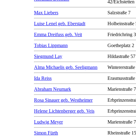
42/Eichstetten
Max Liebers
Salzstraße 7
Luise Lenel geb. Eberstadt
Holbeinstraße 
Emma Dreifuss geb. Veit
Friedrichring 
Tobias Lippmann
Goetheplatz 2
Siegmund Lay
Hildastraße 57
Alma Michaelis geb. Seeligmann
Wintererstraße
Ida Reiss
Erasmusstraße
Abraham Neumark
Marienstraße 7
Rosa Sinauer geb. Westheimer
Erbprinzenstra
Helene Lichtenberger geb. Veis
Erbprinzenstra
Ludwig Meyer
Marienstraße 7
Simon Fürth
Rheinstraße 1