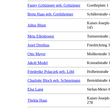
Fanny Grötzinger geb. Grötzinger
Goetheplatz 1
Berta Haas geb. Greilsheimer
Schillerstraße 
Kaiser-Joseph-
Julius Blum
145
Meta Ellenbogen
Turnseestraße 
Josef Dreifuss
Friedrichring 
Otto Mayer
Moltkestraße 
Jakob Model
Konradstraße 
Friederike Polaczek geb. Löbl
Holbeinstraße
Charlotte Bloch geb. Schnurmann
Bertoldstraße 
Elsa Lang
Stefan-Meier-S
Kaiser-Joseph-
Thekla Haas
278