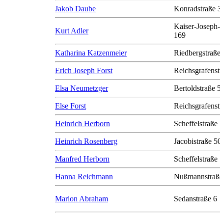
Jakob Daube
Konradstraße 
Kaiser-Joseph-
Kurt Adler
169
Katharina Katzenmeier
Riedbergstraße
Erich Joseph Forst
Reichsgrafenst
Elsa Neumetzger
Bertoldstraße 
Else Forst
Reichsgrafenst
Heinrich Herborn
Scheffelstraße
Heinrich Rosenberg
Jacobistraße 50
Manfred Herborn
Scheffelstraße
Hanna Reichmann
Nußmannstraß
Marion Abraham
Sedanstraße 6