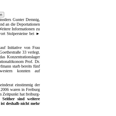
ünstlers Gunter Demnig,
nd an die Deportationen
 Weitere Informationen zu
ort Stolpersteine bei
►
auf Initiative von Frau
oethestraße 33 verlegt.
das Konzentrationslager
tionalökonom Prof. Dr.
fmann starb bereits fünf
western konnten auf
nderat einstimmig der
 2006 waren in Freiburg
m Zeitpunkt hat freiburg-
t.
Seither sind weitere
 ist deshalb nicht mehr