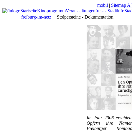
mobil
|
Sitemap A 
Startseite
Kinoprogramm
Veranstaltungen
freisis Stadtinfo
Sta
freiburg-im-netz
Stolpersteine - Dokumentation
Im Jahr 2006 erschien
Opfern ihre Name
Freiburger Romb