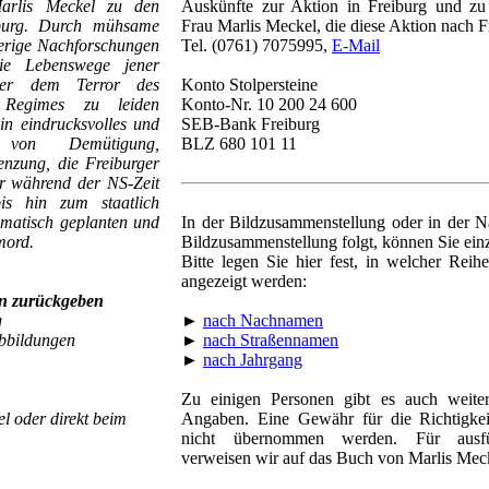
arlis Meckel zu den
Auskünfte zur Aktion in Freiburg und zu 
iburg. Durch mühsame
Frau Marlis Meckel, die diese Aktion nach F
ierige Nachforschungen
Tel. (0761) 7075995,
E-Mail
ie Lebenswege jener
nter dem Terror des
Konto Stolpersteine
en Regimes zu leiden
Konto-Nr. 10 200 24 600
ein eindrucksvolles und
SEB-Bank Freiburg
 von Demütigung,
BLZ 680 101 11
nzung, die Freiburger
r während der NS-Zeit
s hin zum staatlich
ematisch geplanten und
In der Bildzusammenstellung oder in der Na
mord.
Bildzusammenstellung folgt, können Sie ei
Bitte legen Sie hier fest, in welcher Reihe
angezeigt werden:
n zurückgeben
g
►
nach Nachnamen
Abbildungen
►
nach Straßennamen
►
nach Jahrgang
Zu einigen Personen gibt es auch weiter
l oder direkt beim
Angaben. Eine Gewähr für die Richtigke
nicht übernommen werden. Für ausfüh
verweisen wir auf das Buch von Marlis Mec