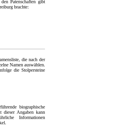
den Patenschaften gibt
reiburg brachte:
mensliste, die nach der
nzelne Namen auswählen.
nfolge die Stolpersteine
führende biographische
it dieser Angaben kann
rliche Informationen
kel.