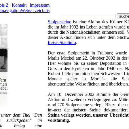
bis Z
|
Kontakt
|
Impressum
dtnavigation
Webverzeichnis
Stolpersteine
ist eine Aktion des Kölner K
die im Jahr 1992 ins Leben gerufen wurde u
durch die Nationalsozialisten erinnern soll.
dieser Aktion finden sich unter dem Stichw
freisis Stadtinfo
.
Der erste Stolperstein in Freiburg wurde 
Marlis Meckel am 22. Oktober 2002 in der G
Hier wohnte bis zu seiner Deportation in 
Gurs in den Pyrenäen im Jahr 1940 der Na
Robert Liefmann mit seinen Schwestern. Lie
Monate später in Morlaàs, die Sch
abenteuerliche Weise fliehen und überlebten.
Am 10. Dezember 2002 stimmte der Gemei
Aktion und weiteren Verlegungen zu. Mitte
rund 270 Stolpersteine verlegt. Bis zu diese
im-netz die meisten Steine dokumentier
 unter dem Titel "Den
Steine verlegt worden, unserer Übersicht
n zurückgeben" im
vollständig.
ach- Verlag eine