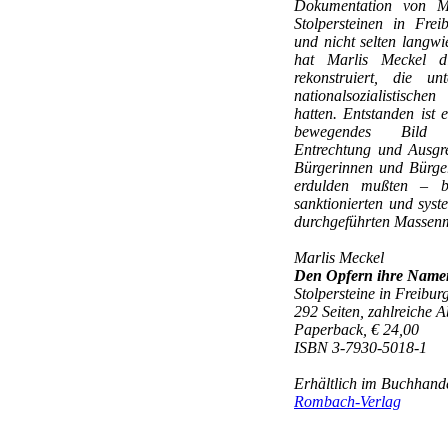
Dokumentation von M
Stolpersteinen in Fre
und nicht selten langw
hat Marlis Meckel d
rekonstruiert, die u
nationalsozialistisch
hatten. Entstanden ist 
bewegendes Bild
Entrechtung und Ausgre
Bürgerinnen und Bürge
erdulden mußten – bi
sanktionierten und syst
durchgeführten Massen
Marlis Meckel
Den Opfern ihre Name
Stolpersteine in Freibur
292 Seiten, zahlreiche 
Paperback, € 24,00
ISBN 3-7930-5018-1
Erhältlich im Buchhande
Rombach-Verlag